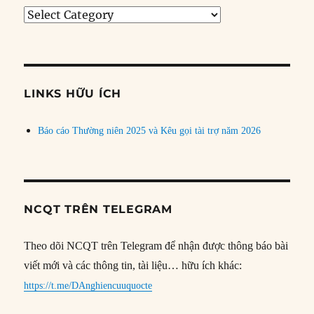
Tìm
bài
theo
chủ
đề
LINKS HỮU ÍCH
Báo cáo Thường niên 2025 và Kêu gọi tài trợ năm 2026
NCQT TRÊN TELEGRAM
Theo dõi NCQT trên Telegram để nhận được thông báo bài
viết mới và các thông tin, tài liệu… hữu ích khác:
https://t.me/DAnghiencuuquocte