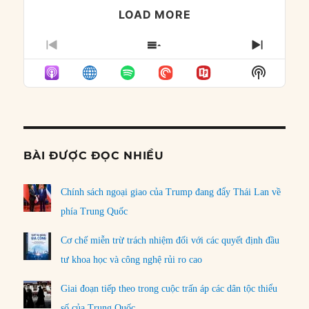
LOAD MORE
PREVIOUS
SHOW
NEXT
EPISODE
EPISODES
EPISO
Show
LIST
Podcast
Informat
BÀI ĐƯỢC ĐỌC NHIỀU
Chính sách ngoại giao của Trump đang đẩy Thái Lan về
phía Trung Quốc
Cơ chế miễn trừ trách nhiệm đối với các quyết định đầu
tư khoa học và công nghệ rủi ro cao
Giai đoạn tiếp theo trong cuộc trấn áp các dân tộc thiểu
số của Trung Quốc