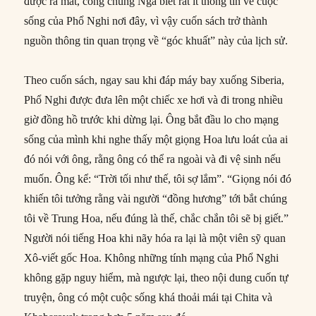
được ra mắt, công chúng Nga biết rất ít thông tin về cuộc
sống của Phổ Nghi nơi đây, vì vậy cuốn sách trở thành
nguồn thông tin quan trọng về “góc khuất” này của lịch sử.
Theo cuốn sách, ngay sau khi đáp máy bay xuống Siberia,
Phổ Nghi được đưa lên một chiếc xe hơi và đi trong nhiều
giờ đồng hồ trước khi dừng lại. Ông bắt đầu lo cho mạng
sống của mình khi nghe thấy một giọng Hoa lưu loát của ai
đó nói với ông, rằng ông có thể ra ngoài và đi vệ sinh nếu
muốn. Ông kể: “Trời tối như thế, tôi sợ lắm”. “Giọng nói đó
khiến tôi tưởng rằng vài người “đồng hương” tới bắt chúng
tôi về Trung Hoa, nếu đúng là thế, chắc chắn tôi sẽ bị giết.”
Người nói tiếng Hoa khi nãy hóa ra lại là một viên sỹ quan
Xô-viết gốc Hoa. Không những tính mạng của Phổ Nghi
không gặp nguy hiểm, mà ngược lại, theo nội dung cuốn tự
truyện, ông có một cuộc sống khá thoải mái tại Chita và