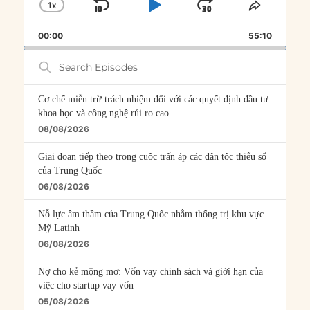
1
X
SKIP
PLAY
JUMP
CHANGE
SHARE
PLAYBACK
THIS
BACKWARD
PAUSE
FORWARD
00:00
RATE
55:10
EPISOD
Search
Episodes
Cơ chế miễn trừ trách nhiệm đối với các quyết định đầu tư
khoa học và công nghệ rủi ro cao
08/08/2026
Giai đoạn tiếp theo trong cuộc trấn áp các dân tộc thiểu số
của Trung Quốc
06/08/2026
Nỗ lực âm thầm của Trung Quốc nhằm thống trị khu vực
Mỹ Latinh
06/08/2026
Nợ cho kẻ mộng mơ: Vốn vay chính sách và giới hạn của
việc cho startup vay vốn
05/08/2026