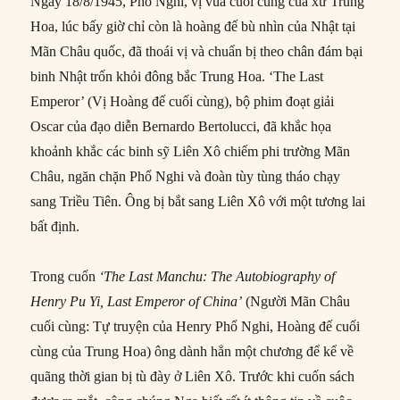
Ngày 18/8/1945, Phổ Nghi, vị vua cuối cùng của xứ Trung
Hoa, lúc bấy giờ chỉ còn là hoàng đế bù nhìn của Nhật tại
Mãn Châu quốc, đã thoái vị và chuẩn bị theo chân đám bại
binh Nhật trốn khỏi đông bắc Trung Hoa. ‘The Last
Emperor’ (Vị Hoàng đế cuối cùng), bộ phim đoạt giải
Oscar của đạo diễn Bernardo Bertolucci, đã khắc họa
khoảnh khắc các binh sỹ Liên Xô chiếm phi trường Mãn
Châu, ngăn chặn Phổ Nghi và đoàn tùy tùng tháo chạy
sang Triều Tiên. Ông bị bắt sang Liên Xô với một tương lai
bất định.
Trong cuốn
‘The Last Manchu: The Autobiography of
Henry Pu Yi, Last Emperor of China’
(Người Mãn Châu
cuối cùng: Tự truyện của Henry Phổ Nghi, Hoàng đế cuối
cùng của Trung Hoa) ông dành hẳn một chương để kể về
quãng thời gian bị tù đày ở Liên Xô. Trước khi cuốn sách