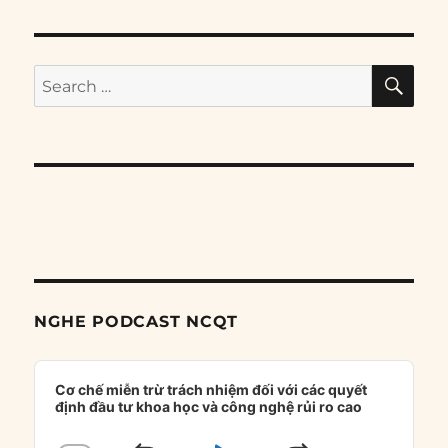
SE
Search
for:
NGHE PODCAST NCQT
Audio
Player
Cơ chế miễn trừ trách nhiệm đối với các quyết
định đầu tư khoa học và công nghệ rủi ro cao