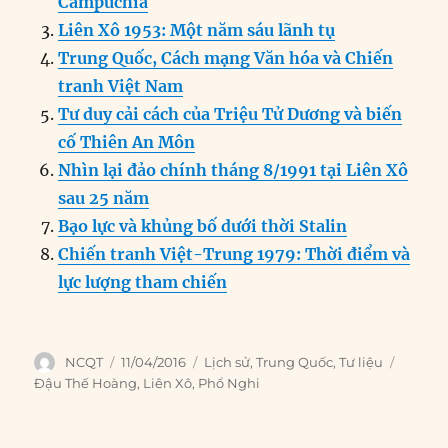
o
I
g
p
a
Campuchia
o
n
er
p
m
Liên Xô 1953: Một năm sáu lãnh tụ
k
Trung Quốc, Cách mạng Văn hóa và Chiến
tranh Việt Nam
Tư duy cải cách của Triệu Tử Dương và biến
cố Thiên An Môn
Nhìn lại đảo chính tháng 8/1991 tại Liên Xô
sau 25 năm
Bạo lực và khủng bố dưới thời Stalin
Chiến tranh Việt-Trung 1979: Thời điểm và
lực lượng tham chiến
Author
Posted
Categories
Tags
NCQT
11/04/2016
Lịch sử
,
Trung Quốc
,
Tư liệu
on
Đậu Thế Hoàng
,
Liên Xô
,
Phổ Nghi