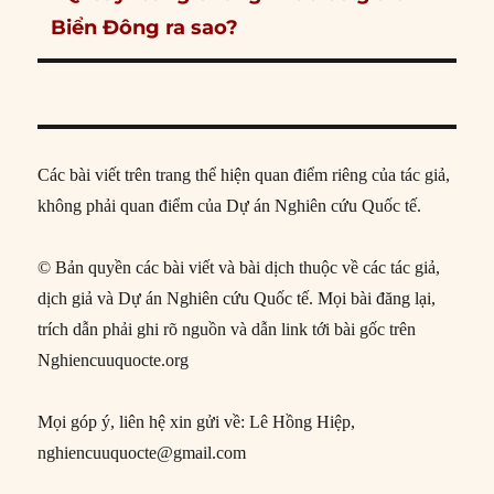
post:
Biển Đông ra sao?
Các bài viết trên trang thể hiện quan điểm riêng của tác giả,
không phải quan điểm của Dự án Nghiên cứu Quốc tế.
© Bản quyền các bài viết và bài dịch thuộc về các tác giả,
dịch giả và Dự án Nghiên cứu Quốc tế. Mọi bài đăng lại,
trích dẫn phải ghi rõ nguồn và dẫn link tới bài gốc trên
Nghiencuuquocte.org
Mọi góp ý, liên hệ xin gửi về: Lê Hồng Hiệp,
nghiencuuquocte@gmail.com