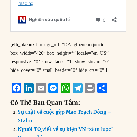
[efb_likebox fanpage_url=”DAnghiencuuquocte”
box_width=”420″ box_height=”” locale=”en_US”
responsive=”0″ show_faces=”1″ show_stream=”0″
hide_cover=”0″ small_header=”0″ hide_cta=”0″ ]
F
Li
E
M
W
T
P
S
a
n
m
e
h
el
ri
h
Có Thể Bạn Quan Tâm:
c
k
ai
ss
at
e
n
a
Sự thật về cuộc gặp Mao Trạch Đông –
e
e
l
e
s
g
t
re
Stalin
b
d
n
A
r
Người TQ viết về sự kiện VN ‘xâm lược’