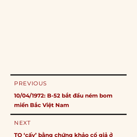
Post
PREVIOUS
navigation
Previous
10/04/1972: B-52 bắt đầu ném bom
post:
miền Bắc Việt Nam
NEXT
Next
TQ ‘cấy’ bằng chứng khảo cổ giả ở