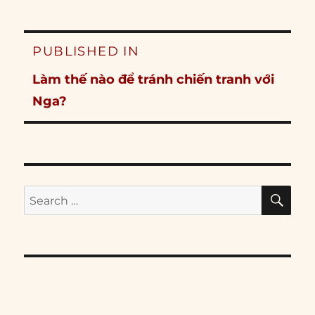
Post
PUBLISHED IN
navigation
Làm thế nào để tránh chiến tranh với
Nga?
SE
Search
for: