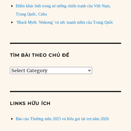
Điểm khác biệt trong tư tưởng chiến tranh của Việt Nam,
Trung Quốc, Cuba
‘Black Myth: Wukong’ và sức mạnh mềm của Trung Quốc
TÌM BÀI THEO CHỦ ĐỀ
Tìm
bài
theo
chủ
đề
LINKS HỮU ÍCH
Báo cáo Thường niên 2025 và Kêu gọi tài trợ năm 2026