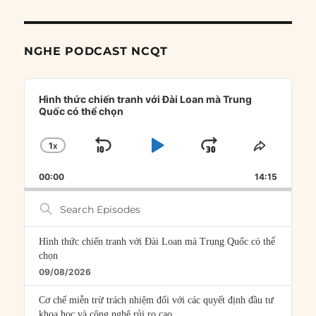
NGHE PODCAST NCQT
Audio
Player
Hình thức chiến tranh với Đài Loan mà Trung
Quốc có thể chọn
1
X
SKIP
PLAY
JUMP
CHANGE
SHARE
PLAYBACK
THIS
BACKWARD
PAUSE
FORWARD
00:00
RATE
14:15
EPISOD
Search
Episodes
Hình thức chiến tranh với Đài Loan mà Trung Quốc có thể
chọn
09/08/2026
Cơ chế miễn trừ trách nhiệm đối với các quyết định đầu tư
khoa học và công nghệ rủi ro cao