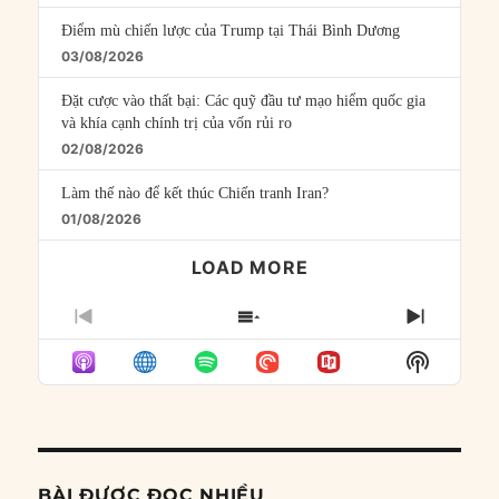
Điểm mù chiến lược của Trump tại Thái Bình Dương
03/08/2026
Đặt cược vào thất bại: Các quỹ đầu tư mạo hiểm quốc gia
và khía cạnh chính trị của vốn rủi ro
02/08/2026
Làm thế nào để kết thúc Chiến tranh Iran?
01/08/2026
LOAD MORE
PREVIOUS
SHOW
NEXT
EPISODE
EPISODES
EPISO
Show
LIST
Podcast
Informat
BÀI ĐƯỢC ĐỌC NHIỀU