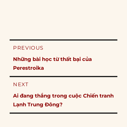
Post
PREVIOUS
navigation
Previous
Những bài học từ thất bại của
post:
Perestroika
NEXT
Next
Ai đang thắng trong cuộc Chiến tranh
post:
Lạnh Trung Đông?