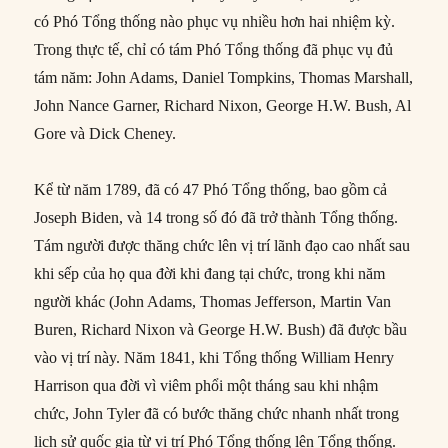
có Phó Tổng thống nào phục vụ nhiều hơn hai nhiệm kỳ.
Trong thực tế, chỉ có tám Phó Tổng thống đã phục vụ đủ
tám năm: John Adams, Daniel Tompkins, Thomas Marshall,
John Nance Garner, Richard Nixon, George H.W. Bush, Al
Gore và Dick Cheney.
Kể từ năm 1789, đã có 47 Phó Tổng thống, bao gồm cả
Joseph Biden, và 14 trong số đó đã trở thành Tổng thống.
Tám người được thăng chức lên vị trí lãnh đạo cao nhất sau
khi sếp của họ qua đời khi đang tại chức, trong khi năm
người khác (John Adams, Thomas Jefferson, Martin Van
Buren, Richard Nixon và George H.W. Bush) đã được bầu
vào vị trí này. Năm 1841, khi Tổng thống William Henry
Harrison qua đời vì viêm phổi một tháng sau khi nhậm
chức, John Tyler đã có bước thăng chức nhanh nhất trong
lịch sử quốc gia từ vị trí Phó Tổng thống lên Tổng thống.