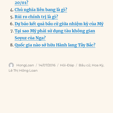
k
20/01?
Chủ nghĩa liên bang là gì?
Rủi ro chính trị là gì?
Dự báo kết quả bầu cử giữa nhiệm kỳ của Mỹ
Tại sao Mỹ phải sử dụng tàu không gian
Soyuz của Nga?
Quốc gia nào sở hữu Hành lang Tây Bắc?
Author
Posted
Categories
Tags
HongLoan
14/07/2016
Hỏi-Đáp
Bầu cử
,
Hoa Kỳ
,
on
Lê Thị Hồng Loan