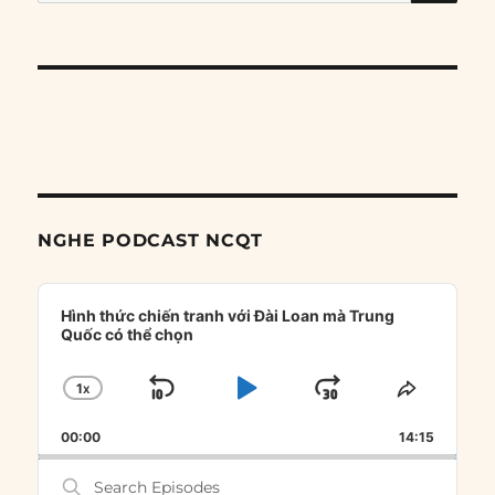
for:
NGHE PODCAST NCQT
Audio
Player
Hình thức chiến tranh với Đài Loan mà Trung
Quốc có thể chọn
1
X
SKIP
PLAY
JUMP
CHANGE
SHARE
PLAYBACK
THIS
BACKWARD
PAUSE
FORWARD
00:00
RATE
14:15
EPISOD
Search