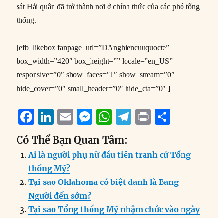
sát Hải quân đã trở thành nơi ở chính thức của các phó tổng
thống.
[efb_likebox fanpage_url=”DAnghiencuuquocte”
box_width=”420″ box_height=”” locale=”en_US”
responsive=”0″ show_faces=”1″ show_stream=”0″
hide_cover=”0″ small_header=”0″ hide_cta=”0″ ]
F
Li
E
M
W
T
P
S
a
n
m
e
h
el
ri
h
Có Thể Bạn Quan Tâm:
c
k
ai
ss
at
e
n
a
Ai là người phụ nữ đầu tiên tranh cử Tổng
e
e
l
e
s
g
t
re
thống Mỹ?
b
d
n
A
r
Tại sao Oklahoma có biệt danh là Bang
o
I
g
p
a
Người đến sớm?
o
n
er
p
m
Tại sao Tổng thống Mỹ nhậm chức vào ngày