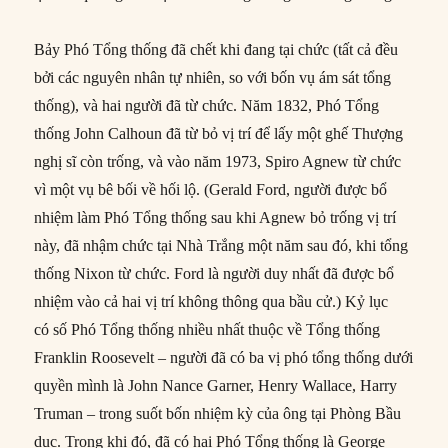
Bảy Phó Tổng thống đã chết khi đang tại chức (tất cả đều
bởi các nguyên nhân tự nhiên, so với bốn vụ ám sát tổng
thống), và hai người đã từ chức. Năm 1832, Phó Tổng
thống John Calhoun đã từ bỏ vị trí để lấy một ghế Thượng
nghị sĩ còn trống, và vào năm 1973, Spiro Agnew từ chức
vì một vụ bê bối về hối lộ. (Gerald Ford, người được bổ
nhiệm làm Phó Tổng thống sau khi Agnew bỏ trống vị trí
này, đã nhậm chức tại Nhà Trắng một năm sau đó, khi tổng
thống Nixon từ chức. Ford là người duy nhất đã được bổ
nhiệm vào cả hai vị trí không thông qua bầu cử.) Kỷ lục
có số Phó Tổng thống nhiều nhất thuộc về Tổng thống
Franklin Roosevelt – người đã có ba vị phó tổng thống dưới
quyền mình là John Nance Garner, Henry Wallace, Harry
Truman – trong suốt bốn nhiệm kỳ của ông tại Phòng Bầu
dục. Trong khi đó, đã có hai Phó Tổng thống là George