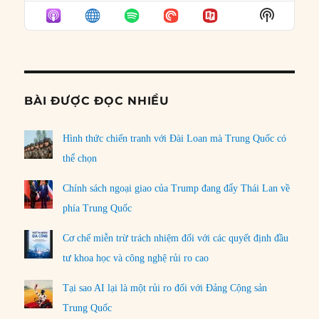
EPISODE
EPISODES
EPISO
Show
LIST
Podcast
Informat
BÀI ĐƯỢC ĐỌC NHIỀU
Hình thức chiến tranh với Đài Loan mà Trung Quốc có
thể chọn
Chính sách ngoại giao của Trump đang đẩy Thái Lan về
phía Trung Quốc
Cơ chế miễn trừ trách nhiệm đối với các quyết định đầu
tư khoa học và công nghệ rủi ro cao
Tại sao AI lại là một rủi ro đối với Đảng Cộng sản
Trung Quốc