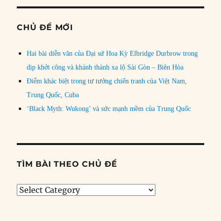
CHỦ ĐỀ MỚI
Hai bài diễn văn của Đại sứ Hoa Kỳ Elbridge Durbrow trong
dịp khởi công và khánh thành xa lộ Sài Gòn – Biên Hòa
Điểm khác biệt trong tư tưởng chiến tranh của Việt Nam,
Trung Quốc, Cuba
‘Black Myth: Wukong’ và sức mạnh mềm của Trung Quốc
TÌM BÀI THEO CHỦ ĐỀ
Tìm
bài
theo