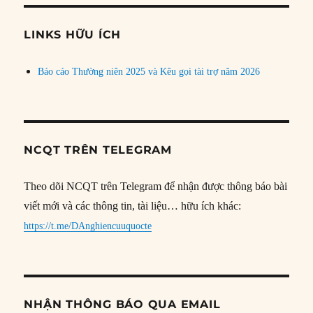
chủ
đề
LINKS HỮU ÍCH
Báo cáo Thường niên 2025 và Kêu gọi tài trợ năm 2026
NCQT TRÊN TELEGRAM
Theo dõi NCQT trên Telegram để nhận được thông báo bài
viết mới và các thông tin, tài liệu… hữu ích khác:
https://t.me/DAnghiencuuquocte
NHẬN THÔNG BÁO QUA EMAIL