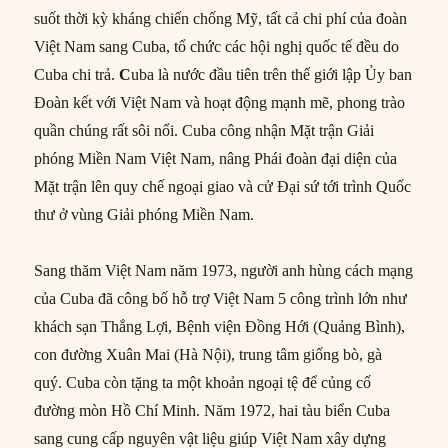
suốt thời kỳ kháng chiến chống Mỹ, tất cả chi phí của đoàn
Việt Nam sang Cuba, tổ chức các hội nghị quốc tế đều do
Cuba chi trả.
C
uba là nước đầu tiên trên thế giới lập Ủy ban
Đoàn kết với Việt Nam và hoạt động mạnh mẽ, phong trào
quần chúng rất sôi nổi. Cuba công nhận Mặt trận Giải
phóng Miền Nam Việt Nam, nâng Phái đoàn đại diện của
Mặt trận lên quy chế ngoại giao và cử Đại sứ tới trình Quốc
thư ở vùng Giải phóng Miền Nam.
Sang thăm Việt Nam năm 1973, người anh hùng cách mạng
của Cuba đã công bố hỗ trợ Việt Nam 5 công trình lớn như
khách sạn Thắng Lợi, Bệnh viện Đồng Hới (Quảng Bình),
con đường Xuân Mai (Hà Nội), trung tâm giống bò, gà
quý. Cuba còn tặng ta một khoản ngoại tệ để củng cố
đường mòn Hồ Chí Minh. Năm 1972, hai tàu biển Cuba
sang cung cấp nguyên vật liệu giúp Việt Nam xây dựng