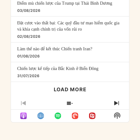
Điểm mù chiến lược của Trump tại Thái Bình Dương
03/08/2026
Đặt cược vào thất bại: Các quỹ đầu tư mạo hiểm quốc gia
và khía cạnh chính trị của vốn rủi ro
02/08/2026
Làm thế nào để kết thúc Chiến tranh Iran?
01/08/2026
Chiến lược kế tiếp của Bắc Kinh ở Biển Đông
31/07/2026
LOAD MORE
PREVIOUS
SHOW
NEXT
EPISODE
EPISODES
EPISO
Show
LIST
Podcast
Informat