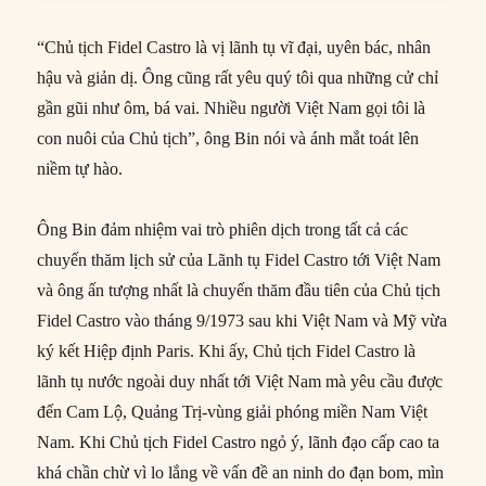
“Chủ tịch Fidel Castro là vị lãnh tụ vĩ đại, uyên bác, nhân
hậu và giản dị. Ông cũng rất yêu quý tôi qua những cử chỉ
gần gũi như ôm, bá vai. Nhiều người Việt Nam gọi tôi là
con nuôi của Chủ tịch”, ông Bin nói và ánh mắt toát lên
niềm tự hào.
Ông Bin đảm nhiệm vai trò phiên dịch trong tất cả các
chuyến thăm lịch sử của Lãnh tụ Fidel Castro tới Việt Nam
và ông ấn tượng nhất là chuyến thăm đầu tiên của Chủ tịch
Fidel Castro vào tháng 9/1973 sau khi Việt Nam và Mỹ vừa
ký kết Hiệp định Paris. Khi ấy, Chủ tịch Fidel Castro là
lãnh tụ nước ngoài duy nhất tới Việt Nam mà yêu cầu được
đến Cam Lộ, Quảng Trị-vùng giải phóng miền Nam Việt
Nam. Khi Chủ tịch Fidel Castro ngỏ ý, lãnh đạo cấp cao ta
khá chần chừ vì lo lắng về vấn đề an ninh do đạn bom, mìn