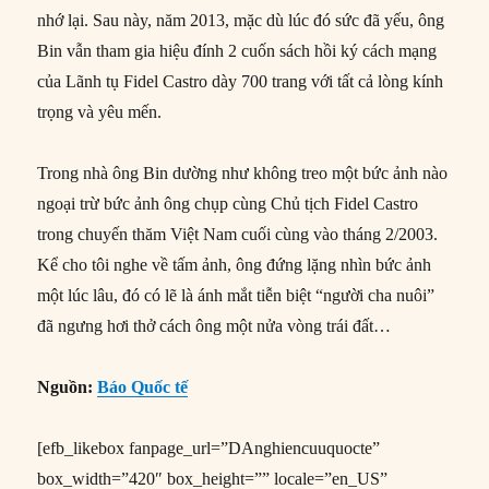
nhớ lại. Sau này, năm 2013, mặc dù lúc đó sức đã yếu, ông
Bin vẫn tham gia hiệu đính 2 cuốn sách hồi ký cách mạng
của Lãnh tụ Fidel Castro dày 700 trang với tất cả lòng kính
trọng và yêu mến.
Trong nhà ông Bin dường như không treo một bức ảnh nào
ngoại trừ bức ảnh ông chụp cùng Chủ tịch Fidel Castro
trong chuyến thăm Việt Nam cuối cùng vào tháng 2/2003.
Kể cho tôi nghe về tấm ảnh, ông đứng lặng nhìn bức ảnh
một lúc lâu, đó có lẽ là ánh mắt tiễn biệt “người cha nuôi”
đã ngưng hơi thở cách ông một nửa vòng trái đất…
Nguồn:
Báo Quốc tế
[efb_likebox fanpage_url=”DAnghiencuuquocte”
box_width=”420″ box_height=”” locale=”en_US”