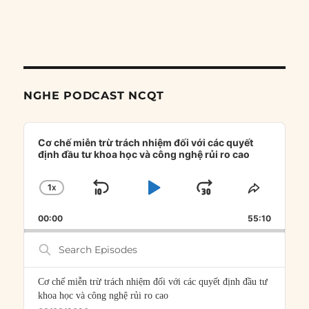
NGHE PODCAST NCQT
Audio
Player
Cơ chế miễn trừ trách nhiệm đối với các quyết
định đầu tư khoa học và công nghệ rủi ro cao
1
X
SKIP
PLAY
JUMP
CHANGE
SHARE
PLAYBACK
THIS
BACKWARD
PAUSE
FORWARD
00:00
RATE
55:10
EPISOD
Search
Episodes
Cơ chế miễn trừ trách nhiệm đối với các quyết định đầu tư
khoa học và công nghệ rủi ro cao