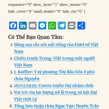
responsive=”0″ show_faces=”1″ show_stream=”0″
hide_cover=”0″ small_header=”0″ hide_cta=”0″ ]
F
Li
E
M
W
T
P
S
a
n
m
e
h
el
ri
h
Có Thể Bạn Quan Tâm:
c
k
ai
ss
at
e
n
a
Đằng sau câu nói nổi tiếng của Fidel về Việt
e
e
l
e
s
g
t
re
Nam
b
d
n
A
r
Chiến tranh Trung-Việt trong mắt người
o
I
g
p
a
Việt Nam
o
n
er
p
m
J. Koffler: Y sỹ phương Tây đầu tiên ở phủ
k
chúa Nguyễn
16/02/1959: Castro tuyên thệ nhậm chức
Vai trò của lực lượng nô lệ trong xã hội Đại
Việt thời Lý
Tống Sơn Quận chúa Ngọc Vạn: Huyền Trân