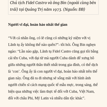
Chủ tịch Fidel Castro và ông Bin (ngoài cùng bên
trái) tại Quảng Trị năm 1973. (Nguồn: ĐB)
Người vĩ đại, hoàn hảo nhất thế gian
“Với cá nhân ông, có lẽ cũng có những kỷ niệm với vị
Lãnh tụ ấy không thể nào quên?”- tôi hỏi. Ông Bin nghẹn
ngào: “Lần nào gặp, Lãnh tụ Fidel Castro cũng gọi tôi bằng
cái tên Cuba, với đại từ mà người Cuba dành để xưng hô
giữa những người thân thiết nhất trong gia đình, có thể dịch
là ‘con’. Ông ấy là con người vĩ đại, hoàn hảo nhất trên thế
gian này. Ông đã ra đi nhưng sẽ sống mãi với hình ảnh
người chiến sĩ cách mạng quốc tế mẫu mực, trong sáng, thể
hiện qua những việc làm thực tế đối với Cuba, Việt Nam,
đối với châu Phi, Mỹ Latin và nhiều dân tộc khác”.