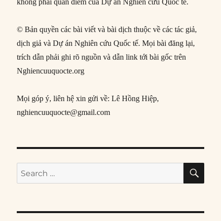
không phải quan điểm của Dự án Nghiên cứu Quốc tế.
© Bản quyền các bài viết và bài dịch thuộc về các tác giả,
dịch giả và Dự án Nghiên cứu Quốc tế. Mọi bài đăng lại,
trích dẫn phải ghi rõ nguồn và dẫn link tới bài gốc trên
Nghiencuuquocte.org
Mọi góp ý, liên hệ xin gửi về: Lê Hồng Hiệp,
nghiencuuquocte@gmail.com
SE
Search
for: