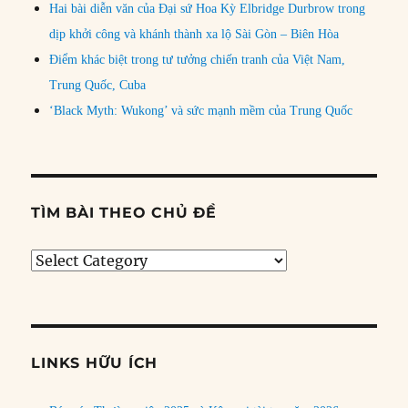
Hai bài diễn văn của Đại sứ Hoa Kỳ Elbridge Durbrow trong
dịp khởi công và khánh thành xa lộ Sài Gòn – Biên Hòa
Điểm khác biệt trong tư tưởng chiến tranh của Việt Nam,
Trung Quốc, Cuba
‘Black Myth: Wukong’ và sức mạnh mềm của Trung Quốc
TÌM BÀI THEO CHỦ ĐỀ
Tìm
bài
theo
chủ
đề
LINKS HỮU ÍCH