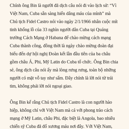
Chính ông Bin là người đã dịch câu nói đi vào lịch sử: “Vì
Việt Nam, Cuba sẵn sàng hiến dâng máu của mình” mà
Chủ tịch Fidel Castro nói vào ngày 2/1/1966 nhân cuộc mít
tinh khổng lồ của 33 nghìn người dân Cuba tại Quảng
trường Cách Mạng ở Habana để chào mừng cách mạng
Cuba thành công, đồng thời là ngày chào mừng đoàn đại
biểu đến dự hội nghị Đoàn kết lần đầu tiên của ba châu
gồm châu Á, Phi, Mỹ Latin do Cuba tổ chức. Ông Bin chia
sẻ, ông dịch câu nói ấy mà lòng rưng rưng, toàn bộ những
người có mặt vỗ tay như sấm. Đây chính là lời nói từ trái
tim, không phải lời nói ngoại giao.
Ông Bin kể rằng Chủ tịch Fidel Castro là con người hào
hiệp, không chỉ với Việt Nam mà cả với phong trào cách
mạng ở Mỹ Latin, châu Phi, đặc biệt là Angola, bao nhiêu
chiến sỹ Cuba đã đổ xương máu nơi đây. Với Việt Nam,