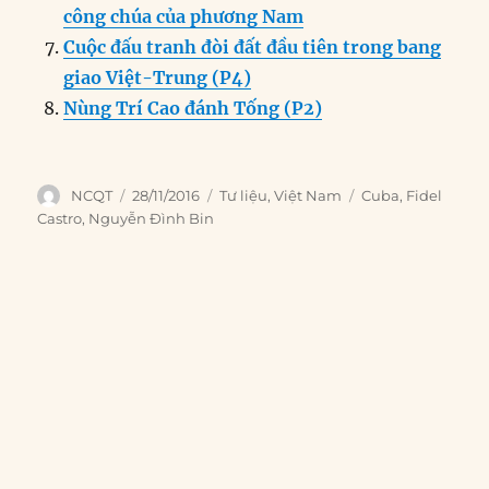
công chúa của phương Nam
Cuộc đấu tranh đòi đất đầu tiên trong bang
giao Việt-Trung (P4)
Nùng Trí Cao đánh Tống (P2)
Author
Posted
Categories
Tags
NCQT
28/11/2016
Tư liệu
,
Việt Nam
Cuba
,
Fidel
on
Castro
,
Nguyễn Đình Bin