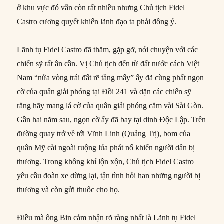
ở khu vực đó vẫn còn rất nhiều nhưng Chủ tịch Fidel
Castro cương quyết khiến lãnh đạo ta phải đồng ý.
Lãnh tụ Fidel Castro đã thăm, gặp gỡ, nói chuyện với các
chiến sỹ rất ân cần. Vị Chủ tịch đến từ đất nước cách Việt
Nam “nửa vòng trái đất rẽ tầng mấy” ấy đã cùng phất ngọn
cờ của quân giải phóng tại Đồi 241 và dặn các chiến sỹ
rằng hãy mang lá cờ của quân giải phóng cắm vài Sài Gòn.
Gần hai năm sau, ngọn cờ ấy đã bay tại dinh Độc Lập. Trên
đường quay trở về tới Vĩnh Linh (Quảng Trị), bom của
quân Mỹ cài ngoài ruộng lúa phát nổ khiến người dân bị
thương. Trong không khí lộn xộn, Chủ tịch Fidel Castro
yêu cầu đoàn xe dừng lại, tận tình hỏi han những người bị
thương và còn gửi thuốc cho họ.
Điều mà ông Bin cảm nhận rõ ràng nhất là Lãnh tụ Fidel