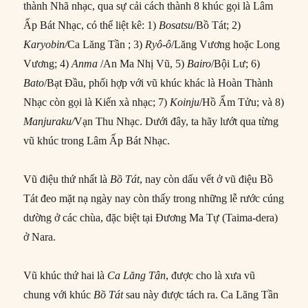
thành Nhã nhạc, qua sự cải cách thành 8 khúc gọi là Lâm
Ấp Bát Nhạc, có thể liệt kê: 1)
Bosatsu
/Bồ Tát; 2)
Karyobin/
Ca Lăng Tần ; 3)
Ryô-ô
/Lăng Vương hoặc Long
Vương; 4)
Anma
/An Ma Nhị Vũ, 5)
Bairo
/Bội Lư; 6)
Bato
/Bạt Đầu, phối hợp với vũ khúc khác là Hoàn Thành
Nhạc còn gọi là Kiến xà nhạc; 7)
Koinju
/Hồ Ẩm Tửu; và 8)
Manjuraku/
Vạn Thu Nhạc. Dưới đây, ta hãy lướt qua từng
vũ khúc trong Lâm Ấp Bát Nhạc.
Vũ điệu thứ nhất là
Bồ Tát
, nay còn dấu vết ở vũ điệu Bồ
Tát đeo mặt nạ ngày nay còn thấy trong những lễ rước cúng
dường ở các chùa, đặc biệt tại Đương Ma Tự (Taima-dera)
ở Nara.
Vũ khúc thứ hai là
Ca Lăng Tân
, được cho là xưa vũ
chung với khúc
Bồ Tát
sau này được tách ra. Ca Lăng Tần