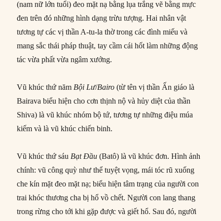
(nam nữ lớn tuổi) đeo mặt nạ bằng lụa trắng vẽ bằng mực
đen trên đó những hình dạng trừu tượng. Hai nhân vật
tương tự các vị thần A-tu-la thờ trong các đình miếu và
mang sắc thái pháp thuật, tay cầm cái hốt làm những động
tác vừa phất vừa ngâm xướng.
Vũ khúc thứ năm
Bội Lư
/
Bairo
(từ tên vị thần Ấn giáo là
Bairava biểu hiện cho cơn thịnh nộ và hủy diệt của thần
Shiva) là vũ khúc nhóm bộ tứ, tương tự những điệu múa
kiếm và là vũ khúc chiến binh.
Vũ khúc thứ sáu
Bạt Đầu
(Batô) là vũ khúc đơn. Hình ảnh
chính: vũ công quỳ như thể tuyệt vọng, mái tóc rũ xuống
che kín mặt đeo mặt nạ; biểu hiện tâm trạng của người con
trai khóc thương cha bị hổ vồ chết. Người con lang thang
trong rừng cho tới khi gặp được và giết hổ. Sau đó, người