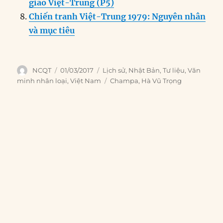
giao Việt-Trung (P5)
Chiến tranh Việt-Trung 1979: Nguyên nhân
và mục tiêu
Author
Posted
Categories
NCQT
01/03/2017
Lịch sử
,
Nhật Bản
,
Tư liệu
,
Văn
on
Tags
minh nhân loại
,
Việt Nam
Champa
,
Hà Vũ Trọng