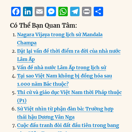
F
Li
E
M
W
T
P
S
a
n
m
e
h
el
ri
h
Có Thể Bạn Quan Tâm:
c
k
ai
ss
at
e
n
a
Nagara Vijaya trong lịch sử Mandala
e
e
l
e
s
g
t
re
Champa
b
d
n
A
r
Đặt lại vấn đề thời điểm ra đời của nhà nước
o
I
g
p
a
Lâm Ấp
o
n
er
p
m
Vấn đề nhà nước Lâm Ấp trong lịch sử
k
Tại sao Việt Nam không bị đồng hóa sau
1.000 năm Bắc thuộc?
Thi cử và giáo dục Việt Nam thời Pháp thuộc
(P1)
Sử Việt nhìn từ phận đàn bà: Trường hợp
thái hậu Dương Vân Nga
Cuộc đấu tranh đòi đất đầu tiên trong bang