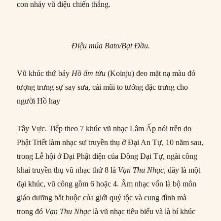
con nhảy vũ điệu chiến thắng.
Điệu múa Bato/Bạt Đầu.
Vũ khúc thứ bảy
Hồ ẩm tửu
(Koinju) đeo mặt nạ màu đỏ
tượng trưng sự say sưa, cái mũi to tướng đặc trưng cho
người Hồ hay
Tây Vực. Tiếp theo 7 khúc vũ nhạc Lâm Ấp nói trên do
Phật Triết làm nhạc sư truyền thụ ở Đại An Tự, 10 năm sau,
trong Lễ hội ở Đại Phật điện của Đông Đại Tự, ngài công
khai truyền thụ vũ nhạc thứ 8 là
Vạn Thu Nhạc
, đây là một
đại khúc, vũ công gồm 6 hoặc 4. Âm nhạc vốn là bộ môn
giáo dưỡng bắt buộc của giới quý tộc và cung đình mà
trong đó
Vạn Thu Nhạc
là vũ nhạc tiêu biểu và là bí khúc