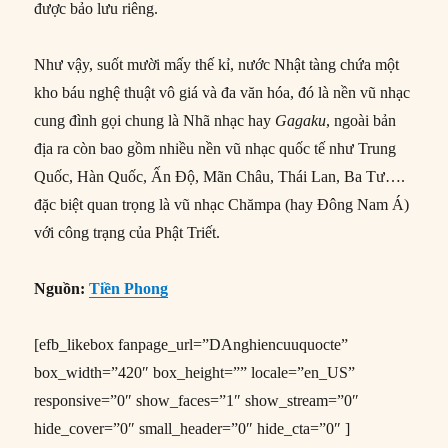
được bảo lưu riêng.
Như vậy, suốt mười mấy thế kỉ, nước Nhật tàng chứa một
kho báu nghệ thuật vô giá và đa văn hóa, đó là nền vũ nhạc
cung đình gọi chung là Nhã nhạc hay
Gagaku
, ngoài bản
địa ra còn bao gồm nhiều nền vũ nhạc quốc tế như Trung
Quốc, Hàn Quốc, Ấn Độ, Mãn Châu, Thái Lan, Ba Tư….
đặc biệt quan trọng là vũ nhạc Chămpa (hay Đông Nam Á)
với công trạng của Phật Triết.
Nguồn:
Tiền Phong
[efb_likebox fanpage_url=”DAnghiencuuquocte”
box_width=”420″ box_height=”” locale=”en_US”
responsive=”0″ show_faces=”1″ show_stream=”0″
hide_cover=”0″ small_header=”0″ hide_cta=”0″ ]