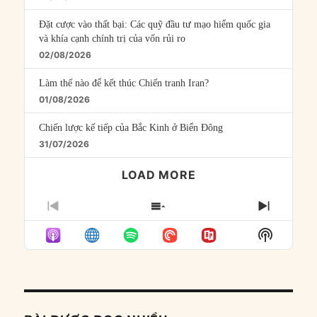
Đặt cược vào thất bại: Các quỹ đầu tư mạo hiểm quốc gia
và khía cạnh chính trị của vốn rủi ro
02/08/2026
Làm thế nào để kết thúc Chiến tranh Iran?
01/08/2026
Chiến lược kế tiếp của Bắc Kinh ở Biển Đông
31/07/2026
LOAD MORE
PREVIOUS
SHOW
NEXT
EPISODE
EPISODES
EPISO
Show
LIST
Podcast
Informat