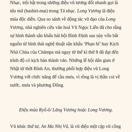
Nhạc, trội bật trong những điệu vũ tương đối nhanh gọi là
tẩu mã
(hashiri-mai) trong Tả nhạc.
Long Vương
là điệu
múa độc diễn. Qua so sánh về động tác vũ đạo của
Long
Vương
, nhà nghiên cứu văn hoá Vũ Ngọc Liễn đã cho rằng
sự hình thành sân khấu hát bội Bình Định sau này vốn bắt
nguồn từ hình thái nghệ thuật sân khấu ‘Phạn hí’ hay Kịch
Nhà Chùa của Chămpa mà ngay từ thế kỉ thứ 8 đã đạt đến
trình độ có kịch bản thành văn. Những lễ hội dân gian ở
Nhật từ thời Bình An, thường phối hợp điệu vũ Long
Vương với chức năng để cầu mưa, vì rồng là vị thần coi về
nước, mưa và phương Đông.
Điệu múa Ryô-ô/ Lăng Vương hoặc Long Vương.
Vũ khúc thứ tư,
An Ma Nhị Vũ
, là vũ điệu một cặp vũ công