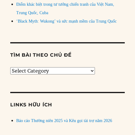
Điểm khác biệt trong tư tưởng chiến tranh của Việt Nam,
Trung Quốc, Cuba
‘Black Myth: Wukong’ và sức mạnh mềm của Trung Quốc
TÌM BÀI THEO CHỦ ĐỀ
Tìm
bài
theo
chủ
đề
LINKS HỮU ÍCH
Báo cáo Thường niên 2025 và Kêu gọi tài trợ năm 2026