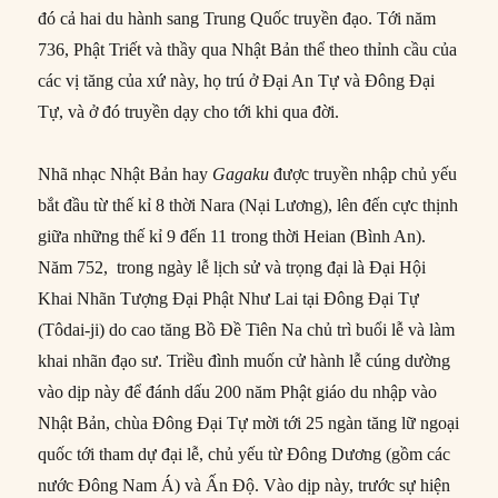
đó cả hai du hành sang Trung Quốc truyền đạo. Tới năm
736, Phật Triết và thầy qua Nhật Bản thể theo thỉnh cầu của
các vị tăng của xứ này, họ trú ở Đại An Tự và Đông Đại
Tự, và ở đó truyền dạy cho tới khi qua đời.
Nhã nhạc Nhật Bản hay
Gagaku
được truyền nhập chủ yếu
bắt đầu từ thế kỉ 8 thời Nara (Nại Lương), lên đến cực thịnh
giữa những thế kỉ 9 đến 11 trong thời Heian (Bình An).
Năm 752, trong ngày lễ lịch sử và trọng đại là Đại Hội
Khai Nhãn Tượng Đại Phật Như Lai tại Đông Đại Tự
(Tôdai-ji) do cao tăng Bồ Đề Tiên Na chủ trì buổi lễ và làm
khai nhãn đạo sư. Triều đình muốn cử hành lễ cúng dường
vào dịp này để đánh dấu 200 năm Phật giáo du nhập vào
Nhật Bản, chùa Đông Đại Tự mời tới 25 ngàn tăng lữ ngoại
quốc tới tham dự đại lễ, chủ yếu từ Đông Dương (gồm các
nước Đông Nam Á) và Ấn Độ. Vào dịp này, trước sự hiện