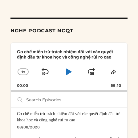
NGHE PODCAST NCQT
Audio
Player
Cơ chế miễn trừ trách nhiệm đối với các quyết
định đầu tư khoa học và công nghệ rủi ro cao
1
X
SKIP
PLAY
JUMP
CHANGE
SHARE
PLAYBACK
THIS
BACKWARD
PAUSE
FORWARD
00:00
RATE
55:10
EPISOD
Search
Episodes
Cơ chế miễn trừ trách nhiệm đối với các quyết định đầu tư
khoa học và công nghệ rủi ro cao
08/08/2026