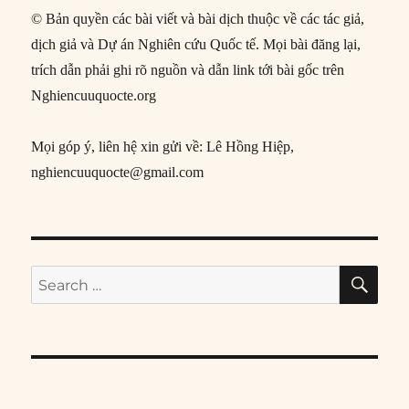
© Bản quyền các bài viết và bài dịch thuộc về các tác giả,
dịch giả và Dự án Nghiên cứu Quốc tế. Mọi bài đăng lại,
trích dẫn phải ghi rõ nguồn và dẫn link tới bài gốc trên
Nghiencuuquocte.org
Mọi góp ý, liên hệ xin gửi về: Lê Hồng Hiệp,
nghiencuuquocte@gmail.com
SE
Search
for: