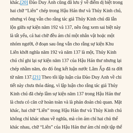
khác,
[20]
Đào Duy Anh cũng đã lưu ý về điểm dị biệt trong
hai chữ “Liên” chép trong Hậu Hán thư và Thủy Kinh chú,
nhưng vì ông vẫn cho rằng tác giả Thủy Kinh chú đã lẫn
lộn giữa sự kiện năm 192 và 137, nên ông xem sai biệt này
là tất yếu, cả hai chữ đều ám chỉ một nhân vật hoặc một
nhóm người, ở đoạn sau ông vẫn cho rằng sự kiện Khu
Liên khởi nghĩa năm 192 và năm 137 là một, Thủy Kinh
chú chỉ ghi lại sự kiện năm 137 của Hậu Hán thư nhưng lại
chép nhầm năm, do đó ông kết luận nước Lâm Ấp đã ra đời
từ năm 137.
[21]
Theo tôi lập luận của Đào Duy Anh về chi
tiết này chưa thỏa đáng, vì lập luận cho rằng tác giả Thủy
Kinh chú đã chép lầm sự kiện năm 137 trong Hậu Hán thư
là chưa có căn cứ hoàn toàn và là phán đoán chủ quan. Mặt
khác, hai chữ “Liên” trong Hậu Hán thư và Thủy Kinh chú
không chỉ khác nhau về nghĩa, mà còn ám chỉ hai chủ thể
khác nhau, chữ “Liên” của Hậu Hán thư ám chỉ một tập thể