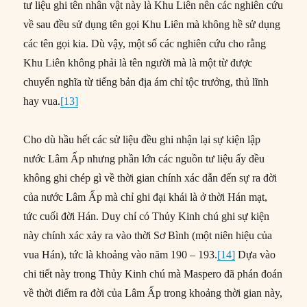
tư liệu ghi tên nhân vật này là Khu Liên nên các nghiên cứu
về sau đều sử dụng tên gọi Khu Liên mà không hề sử dụng
các tên gọi kia. Dù vậy, một số các nghiên cứu cho rằng
Khu Liên không phải là tên người mà là một từ được
chuyển nghĩa từ tiếng bản địa ám chỉ tộc trưởng, thủ lĩnh
hay vua.
[13]
Cho dù hầu hết các sử liệu đều ghi nhận lại sự kiện lập
nước Lâm Ấp nhưng phần lớn các nguồn tư liệu ấy đều
không ghi chép gì về thời gian chính xác dẫn đến sự ra đời
của nước Lâm Ấp mà chỉ ghi đại khái là ở thời Hán mạt,
tức cuối đời Hán. Duy chỉ có Thủy Kinh chú ghi sự kiện
này chính xác xảy ra vào thời Sơ Bình (một niên hiệu của
vua Hán), tức là khoảng vào năm 190 – 193.
[14]
Dựa vào
chi tiết này trong Thủy Kinh chú mà Maspero đã phán đoán
về thời điểm ra đời của Lâm Ấp trong khoảng thời gian này,