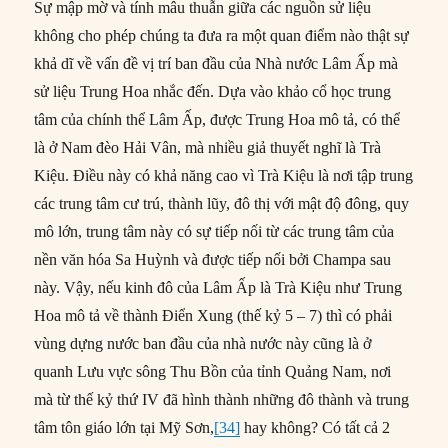
Sự mập mờ và tính mâu thuẫn giữa các nguồn sử liệu
không cho phép chúng ta đưa ra một quan điểm nào thật sự
khả dĩ về vấn đề vị trí ban đầu của Nhà nước Lâm Ấp mà
sử liệu Trung Hoa nhắc đến. Dựa vào khảo cổ học trung
tâm của chính thể Lâm Ấp, được Trung Hoa mô tả, có thể
là ở Nam đèo Hải Vân, mà nhiều giả thuyết nghĩ là Trà
Kiệu. Điều này có khả năng cao vì Trà Kiệu là nơi tập trung
các trung tâm cư trú, thành lũy, đô thị với mật độ đông, quy
mô lớn, trung tâm này có sự tiếp nối từ các trung tâm của
nền văn hóa Sa Huỳnh và được tiếp nối bởi Champa sau
này. Vậy, nếu kinh đô của Lâm Ấp là Trà Kiệu như Trung
Hoa mô tả về thành Điển Xung (thế kỷ 5 – 7) thì có phải
vùng dựng nước ban đầu của nhà nước này cũng là ở
quanh Lưu vực sông Thu Bồn của tỉnh Quảng Nam, nơi
mà từ thế kỷ thứ IV đã hình thành những đô thành và trung
tâm tôn giáo lớn tại Mỹ Sơn,
[34]
hay không? Có tất cả 2