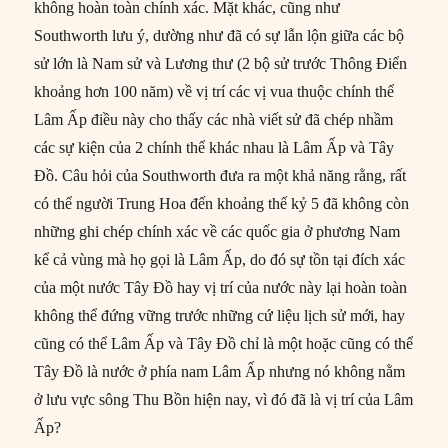
không hoàn toàn chính xác. Mặt khác, cũng như
Southworth lưu ý, dường như đã có sự lẫn lộn giữa các bộ
sử lớn là Nam sử và Lương thư (2 bộ sử trước Thông Điển
khoảng hơn 100 năm) về vị trí các vị vua thuộc chính thể
Lâm Ấp điều này cho thấy các nhà viết sử đã chép nhầm
các sự kiện của 2 chính thể khác nhau là Lâm Ấp và Tây
Đồ. Câu hỏi của Southworth đưa ra một khả năng rằng, rất
có thể người Trung Hoa đến khoảng thế kỷ 5 đã không còn
những ghi chép chính xác về các quốc gia ở phương Nam
kể cả vùng mà họ gọi là Lâm Ấp, do đó sự tồn tại đích xác
của một nước Tây Đồ hay vị trí của nước này lại hoàn toàn
không thể đứng vững trước những cứ liệu lịch sử mới, hay
cũng có thể Lâm Ấp và Tây Đồ chỉ là một hoặc cũng có thể
Tây Đồ là nước ở phía nam Lâm Ấp nhưng nó không nằm
ở lưu vực sông Thu Bồn hiện nay, vì đó đã là vị trí của Lâm
Ấp?