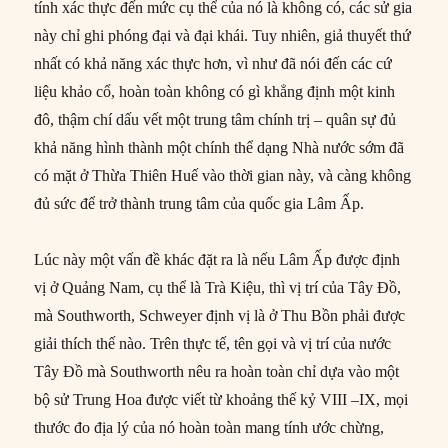
tính xác thực đến mức cụ thể của nó là không có, các sử gia
này chỉ ghi phóng đại và đại khái. Tuy nhiên, giả thuyết thứ
nhất có khả năng xác thực hơn, vì như đã nói đến các cứ
liệu khảo cổ, hoàn toàn không có gì khẳng định một kinh
đô, thậm chí dấu vết một trung tâm chính trị – quân sự đủ
khả năng hình thành một chính thể dạng Nhà nước sớm đã
có mặt ở Thừa Thiên Huế vào thời gian này, và càng không
đủ sức để trở thành trung tâm của quốc gia Lâm Ấp.
Lúc này một vấn đề khác đặt ra là nếu Lâm Ấp được định
vị ở Quảng Nam, cụ thể là Trà Kiệu, thì vị trí của Tây Đồ,
mà Southworth, Schweyer định vị là ở Thu Bồn phải được
giải thích thế nào. Trên thực tế, tên gọi và vị trí của nước
Tây Đồ mà Southworth nêu ra hoàn toàn chỉ dựa vào một
bộ sử Trung Hoa được viết từ khoảng thế kỷ VIII –IX, mọi
thước đo địa lý của nó hoàn toàn mang tính ước chừng,