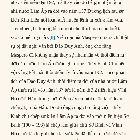
nhắc đến niên đại 192, mà thay vào đó bà ghi nhận rằng
nhà nước Lâm Ấp ra đời vào năm 137 Dương lịch sau sự
kiện Khu Liên nổi loạn giết huyện lệnh tự xưng làm vua.
Tuy nhiên, bà không hề có một chú thích nào cho biết tại
sao có niên đại này.
[8]
Niên đại mà Maspero đưa ra chỉ thật
sự bị đặt nghi vấn bởi Đào Duy Anh, ông cho rằng
Maspero đã không nhận thấy sự nhầm lẫn về thời điểm ra
đời của nước Lâm Ấp được ghi trong Thủy Kinh Chú nên
vội vàng kết luận thời điểm ấy là vào năm 192. Theo phân
tích của Đào Duy Anh, thời điểm ra đời của nhà nước Lâm
Ấp thực ra là vào năm 137 tức là năm thứ 2 niên hiệu Vĩnh
Hòa đời Hán, trong thời điểm này có một cuộc khởi loạn
chống lại nhà Hán. Do đó ông cũng cho rằng việc Thủy
Kinh chú chép sự kiện Lâm Ấp ra đời vào thời niên hiệu Sơ
Bình (190 – 193) là chép lầm giữa chữ Sơ Bình và Vĩnh
Hòa, tức là chỉ ghi chép lại sự kiện đã diễn ra trước đó vào