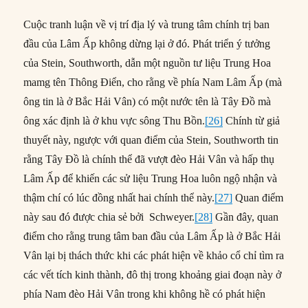
Cuộc tranh luận về vị trí địa lý và trung tâm chính trị ban
đầu của Lâm Ấp không dừng lại ở đó. Phát triển ý tưởng
của Stein, Southworth, dẫn một nguồn tư liệu Trung Hoa
mamg tên Thông Điển, cho rằng về phía Nam Lâm Ấp (mà
ông tin là ở Bắc Hải Vân) có một nước tên là Tây Đồ mà
ông xác định là ở khu vực sông Thu Bồn.
[26]
Chính từ giả
thuyết này, ngược với quan điểm của Stein, Southworth tin
rằng Tây Đồ là chính thể đã vượt đèo Hải Vân và hấp thụ
Lâm Ấp để khiến các sử liệu Trung Hoa luôn ngộ nhận và
thậm chí có lúc đồng nhất hai chính thể này.
[27]
Quan điểm
này sau đó được chia sẻ bởi Schweyer.
[28]
Gần đây, quan
điểm cho rằng trung tâm ban đầu của Lâm Ấp là ở Bắc Hải
Vân lại bị thách thức khi các phát hiện về khảo cổ chỉ tìm ra
các vết tích kinh thành, đô thị trong khoảng giai đoạn này ở
phía Nam đèo Hải Vân trong khi không hề có phát hiện