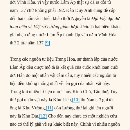
đời Vĩnh Hòa, vì vậy nước Lâm Ấp thật sự đã ra đời từ
năm 137 chứ không phải 192. Đào Duy Anh cũng đề cập
đến hai cuốn sách biên khảo thời Nguyễn là
Đại Việt địa dư
toàn biên
và
Việt sử cương giám lược khảo
là hai biên khảo
ghi nhận rằng nước Lâm Ấp thành lập vào năm Vĩnh Hòa
thứ 2 tức năm 137.
[9]
Trong các nguồn tư liệu Trung Hoa, sự thành lập của nước
Lâm Ấp đều được mô tả là kết quả của cuộc khởi loạn cuối
đời Hán do một nhân vật cầm đầu, tuy nhiên các nguồn tư
liệu đều không thống nhất về tên gọi của nhân vật này.
Trong khi nhiều tư liệu như Thủy Kinh Chú, Tấn thư, Tùy
thư gọi nhân vật này là Khu Liên,
[10]
thì Nam sử ghi tên
ông là Khu Vương,
[11]
còn Lương thư lại ghi tên người
này là Khu Đạt.
[12]
Cho đến nay chưa có một nghiên cứu
nào có thể lý giải về sự khác biệt này. Chính vì nhiều nguồn