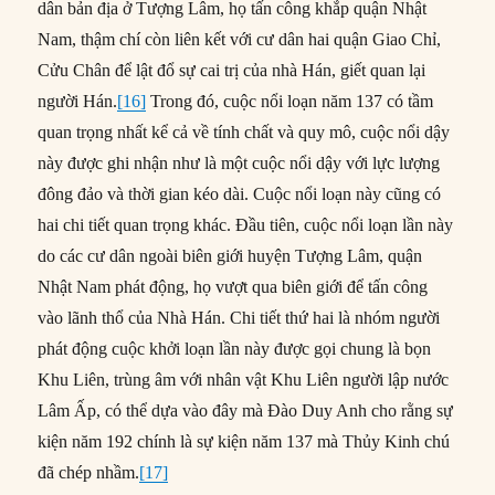
dân bản địa ở Tượng Lâm, họ tấn công khắp quận Nhật
Nam, thậm chí còn liên kết với cư dân hai quận Giao Chỉ,
Cửu Chân để lật đổ sự cai trị của nhà Hán, giết quan lại
người Hán.
[16]
Trong đó, cuộc nổi loạn năm 137 có tầm
quan trọng nhất kể cả về tính chất và quy mô, cuộc nổi dậy
này được ghi nhận như là một cuộc nổi dậy với lực lượng
đông đảo và thời gian kéo dài. Cuộc nổi loạn này cũng có
hai chi tiết quan trọng khác. Đầu tiên, cuộc nổi loạn lần này
do các cư dân ngoài biên giới huyện Tượng Lâm, quận
Nhật Nam phát động, họ vượt qua biên giới để tấn công
vào lãnh thổ của Nhà Hán. Chi tiết thứ hai là nhóm người
phát động cuộc khởi loạn lần này được gọi chung là bọn
Khu Liên, trùng âm với nhân vật Khu Liên người lập nước
Lâm Ấp, có thể dựa vào đây mà Đào Duy Anh cho rằng sự
kiện năm 192 chính là sự kiện năm 137 mà Thủy Kinh chú
đã chép nhầm.
[17]