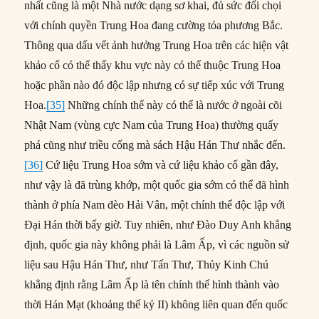
nhất cũng là một Nhà nước dạng sơ khai, đủ sức đối chọi
với chính quyền Trung Hoa đang cường tỏa phương Bắc.
Thông qua dấu vết ảnh hưởng Trung Hoa trên các hiện vật
khảo cổ có thể thấy khu vực này có thể thuộc Trung Hoa
hoặc phần nào đó độc lập nhưng có sự tiếp xúc với Trung
Hoa.
[35]
Những chính thể này có thể là nước ở ngoài cõi
Nhật Nam (vùng cực Nam của Trung Hoa) thường quấy
phá cũng như triều cống mà sách Hậu Hán Thư nhắc đến.
[36]
Cứ liệu Trung Hoa sớm và cứ liệu khảo cổ gần đây,
như vậy là đã trùng khớp, một quốc gia sớm có thể đã hình
thành ở phía Nam đèo Hải Vân, một chính thể độc lập với
Đại Hán thời bấy giờ. Tuy nhiên, như Đào Duy Anh khẳng
định, quốc gia này không phải là Lâm Ấp, vì các nguồn sử
liệu sau Hậu Hán Thư, như Tấn Thư, Thủy Kinh Chú
khẳng định rằng Lâm Ấp là tên chính thể hình thành vào
thời Hán Mạt (khoảng thế kỷ II) không liên quan đến quốc