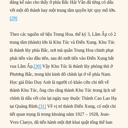
đáng kể nào cho thấy ở phía Bắc Hải Vân đã từng có dấu
vết một đô thành hay một trung tâm quyền lực quy mô lớn.
[29]
Theo các nguồn sử liệu Trung Hoa, thế kỷ 3, Lâm Ấp có 2
trung tâm (thành) lớn là Khu Túc và Điển Xung. Khu Túc
là thành lũy phía Bắc, nơi mà quân Trung Hoa chinh phạt
phải tiến vào đầu tiên, sau đó mới tiến vào Điển Xung bắt
vua Lâm Ấp.
[30]
Vậy Khu Túc là thành lũy phòng thủ ở
Phương Bắc, trong khi kinh đô chính lại ở về phía Nam.
Học giả Đào Duy Anh là người có khảo cứu chi tiết về
thành Khu Túc, ông cho rằng thành Khu Túc trong lịch sử
chính là dấu vết còn lại ngày nay thuộc Thành Cao Lao Hạ
tại Quảng Bình.
[31]
Về vị trí thành Điển Xung, có một chi
tiết quan trọng là trong khoảng năm 1927 – 1928, Jean-
Yves Claeys, đã tiến hành một đợt khai quật tổng thể ban