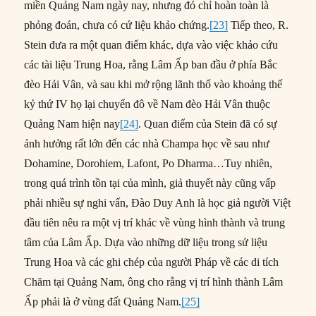
miền Quảng Nam ngày nay, nhưng đó chỉ hoàn toàn là
phỏng đoán, chưa có cứ liệu khảo chứng.
[23]
Tiếp theo, R.
Stein đưa ra một quan điểm khác, dựa vào việc khảo cứu
các tài liệu Trung Hoa, rằng Lâm Ấp ban đầu ở phía Bắc
đèo Hải Vân, và sau khi mở rộng lãnh thổ vào khoảng thế
kỷ thứ IV họ lại chuyển đô về Nam đèo Hải Vân thuộc
Quảng Nam hiện nay
[24]
. Quan điểm của Stein đã có sự
ảnh hưởng rất lớn đến các nhà Champa học về sau như
Dohamine, Dorohiem, Lafont, Po Dharma…Tuy nhiên,
trong quá trình tồn tại của mình, giả thuyết này cũng vấp
phải nhiều sự nghi vấn, Đào Duy Anh là học giả người Việt
đầu tiên nêu ra một vị trí khác về vùng hình thành và trung
tâm của Lâm Ấp. Dựa vào những dữ liệu trong sử liệu
Trung Hoa và các ghi chép của người Pháp về các di tích
Chăm tại Quảng Nam, ông cho rằng vị trí hình thành Lâm
Ấp phải là ở vùng đất Quảng Nam.
[25]