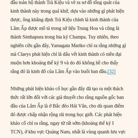
đầu toàn bộ thành Trà Kiệu và vẽ ra sơ đồ tổng quát của
kinh thành này trong quá khứ, dựa vào những gì phát hiện
được, ông khẳng định Trà Kiệu chính là kinh thành của
Lâm Ấp được mô tả trong sử liệu Trung Hoa và cũng là
thành Simhapura trong bia ký Champa. Tuy nhiên, theo
nghiên cứu gần đây, Yamagata Mariko chỉ ra rằng những gì
mà Claeys phát hiện chỉ là dấu vết kinh thành có niên đại
muộn hơn khoảng thế kỷ 9 và do đó không hề cho thấy
rằng đó là kinh đô của Lâm Ấp vào buổi ban đầu.
[32]
Những phát hiện khảo cổ học gần đây đã tạo ra một thách
thức rất lớn đối với các giả thuyết cho rằng nguồn gốc ban
đầu của Lâm Ấp là ở Bắc đèo Hải Vân, cho dù quan điểm
đó được chấp nhận rộng rãi trong học giới. Các phát hiện
khảo cổ chỉ ra rằng, ngay từ rất sớm (khoảng thế kỷ I
TCN), ở khu vực Quảng Nam, nhất là vùng quanh lưu vực