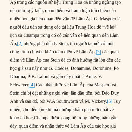
Ấp trong các nguồn sử liệu Trung Hoa đã không ngừng tạo
nên những ý kiến, quan điểm và tranh luận trái chiều của
nhiều học giả liên quan đến vấn đề Lâm Ấp. G. Maspero là
người đầu tiên sử dụng các tài liệu Trung Hoa để “vẽ lại”
lịch sử Champa trong đó có các vấn đề liên quan đến Lâm
Ấp,
[2]
nhưng phải đến P. Stein, thì người ta mới có một
công trình chuyên khảo toàn diện về Lâm Ấp,
[3]
các quan
điểm về Lâm Ấp của Stein đã có ảnh hưởng rất lớn đến các
học giả sau này như G. Coedes, Dohamine, Dorohime, Po
Dharma, P-B. Lafont và gần đây nhất là Anne. V.
Schweyer.
[4]
Các nhận thức về Lâm Ấp của Maspero và
Stein chỉ bị đặt những nghi vấn, lần đầu tiên, bởi Đào Duy
Anh và sau đó, bởi W.A Southworth và M. Vickery.
[5]
Tuy
nhiên, cho đến tận khi mà những khám phá mới nhất về
khảo cổ học Champa được công bố trong những năm gần
đây, quan điểm và nhận thức về Lâm Ấp của các học giả