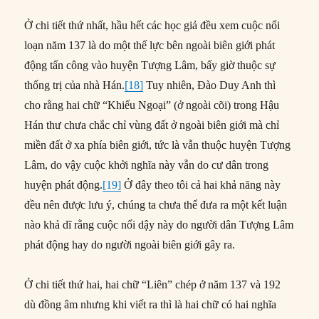
Ở chi tiết thứ nhất, hầu hết các học giả đều xem cuộc nổi
loạn năm 137 là do một thế lực bên ngoài biên giới phát
động tấn công vào huyện Tượng Lâm, bấy giờ thuộc sự
thống trị của nhà Hán.
[18]
Tuy nhiên, Đào Duy Anh thì
cho rằng hai chữ “Khiếu Ngoại” (ở ngoài cõi) trong Hậu
Hán thư chưa chắc chỉ vùng đất ở ngoài biên giới mà chỉ
miền đất ở xa phía biên giới, tức là vẫn thuộc huyện Tượng
Lâm, do vậy cuộc khởi nghĩa này vẫn do cư dân trong
huyện phát động.
[19]
Ở đây theo tôi cả hai khả năng này
đều nên được lưu ý, chúng ta chưa thể đưa ra một kết luận
nào khả dĩ rằng cuộc nổi dậy này do người dân Tượng Lâm
phát động hay do người ngoài biên giới gây ra.
Ở chi tiết thứ hai, hai chữ “Liên” chép ở năm 137 và 192
dù đồng âm nhưng khi viết ra thì là hai chữ có hai nghĩa