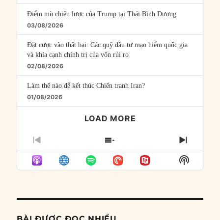
Điểm mù chiến lược của Trump tại Thái Bình Dương
03/08/2026
Đặt cược vào thất bại: Các quỹ đầu tư mạo hiểm quốc gia
và khía cạnh chính trị của vốn rủi ro
02/08/2026
Làm thế nào để kết thúc Chiến tranh Iran?
01/08/2026
LOAD MORE
PREVIOUS
SHOW
NEXT
EPISODE
EPISODES
EPISO
Show
LIST
Podcast
Informat
BÀI ĐƯỢC ĐỌC NHIỀU