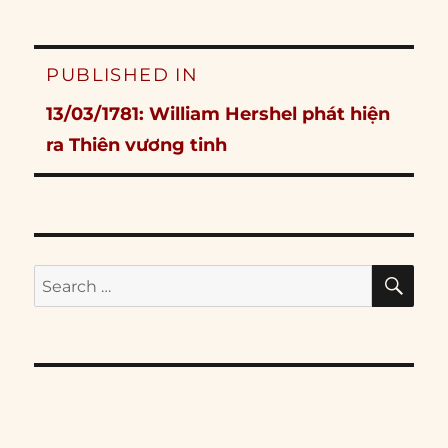
Post
PUBLISHED IN
navigation
13/03/1781: William Hershel phát hiện
ra Thiên vương tinh
SE
Search
for: