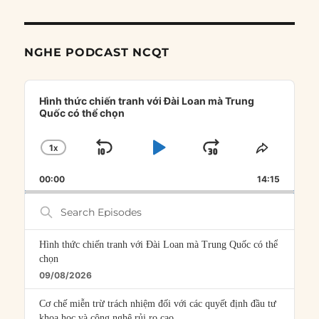
NGHE PODCAST NCQT
Audio
Player
Hình thức chiến tranh với Đài Loan mà Trung
Quốc có thể chọn
1
X
SKIP
PLAY
JUMP
CHANGE
SHARE
PLAYBACK
THIS
BACKWARD
PAUSE
FORWARD
00:00
RATE
14:15
EPISOD
Search
Episodes
Hình thức chiến tranh với Đài Loan mà Trung Quốc có thể
chọn
09/08/2026
Cơ chế miễn trừ trách nhiệm đối với các quyết định đầu tư
khoa học và công nghệ rủi ro cao