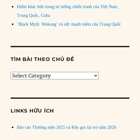
Điểm khác biệt trong tư tưởng chiến tranh của Việt Nam,
Trung Quốc, Cuba
‘Black Myth: Wukong’ và sức mạnh mềm của Trung Quốc
TÌM BÀI THEO CHỦ ĐỀ
Tìm
bài
theo
chủ
đề
LINKS HỮU ÍCH
Báo cáo Thường niên 2025 và Kêu gọi tài trợ năm 2026