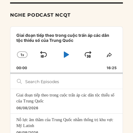
NGHE PODCAST NCQT
Audio
Player
Giai đoạn tiếp theo trong cuộc trấn áp các dân
tộc thiểu số của Trung Quốc
1
X
SKIP
PLAY
JUMP
CHANGE
SHARE
PLAYBACK
THIS
BACKWARD
PAUSE
FORWARD
00:00
RATE
16:25
EPISOD
Search
Episodes
Giai đoạn tiếp theo trong cuộc trấn áp các dân tộc thiểu số
của Trung Quốc
06/08/2026
Nỗ lực âm thầm của Trung Quốc nhằm thống trị khu vực
Mỹ Latinh
06/08/2026