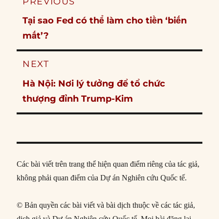
PREVIOUS
navigation
Previous
Tại sao Fed có thể làm cho tiền ‘biến
post:
mất’?
NEXT
Next
Hà Nội: Nơi lý tưởng để tổ chức
post:
thượng đỉnh Trump-Kim
Các bài viết trên trang thể hiện quan điểm riêng của tác giả,
không phải quan điểm của Dự án Nghiên cứu Quốc tế.
© Bản quyền các bài viết và bài dịch thuộc về các tác giả,
dịch giả và Dự án Nghiên cứu Quốc tế. Mọi bài đăng lại,