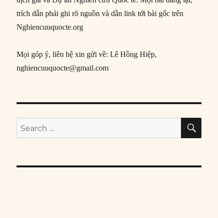
trích dẫn phải ghi rõ nguồn và dẫn link tới bài gốc trên
Nghiencuuquocte.org
Mọi góp ý, liên hệ xin gửi về: Lê Hồng Hiệp,
nghiencuuquocte@gmail.com
SE
Search
for: