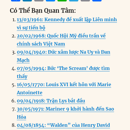
a
n
m
e
h
el
ri
h
Có Thể Bạn Quan Tâm:
c
k
ai
ss
at
e
n
a
13/03/1961: Kennedy đề xuất lập Liên minh
e
e
l
e
s
g
t
re
vì sự tiến bộ
b
d
n
A
r
20/02/1968: Quốc Hội Mỹ điều trần về
o
I
g
p
a
chính sách Việt Nam
o
n
er
p
m
09/04/1940: Đức xâm lược Na Uy và Đan
k
Mạch
07/05/1994: Bức ‘The Scream’ được tìm
thấy
16/05/1770: Louis XVI kết hôn với Marie
Antoinette
09/04/1918: Trận Lys bắt đầu
30/05/1971: Mariner 9 khởi hành đến Sao
Hỏa
04/08/1854: “Walden” của Henry David