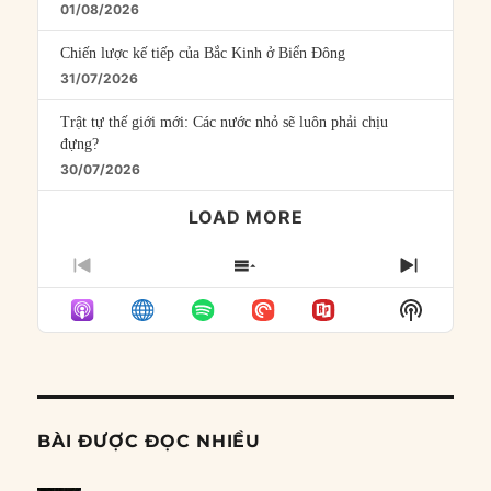
01/08/2026
Chiến lược kế tiếp của Bắc Kinh ở Biển Đông
31/07/2026
Trật tự thế giới mới: Các nước nhỏ sẽ luôn phải chịu
đựng?
30/07/2026
LOAD MORE
PREVIOUS
SHOW
NEXT
EPISODE
EPISODES
EPISO
Show
LIST
Podcast
Informat
BÀI ĐƯỢC ĐỌC NHIỀU