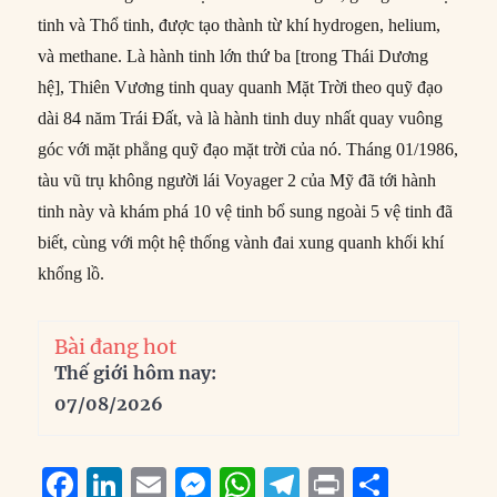
tinh và Thổ tinh, được tạo thành từ khí hydrogen, helium,
và methane. Là hành tinh lớn thứ ba [trong Thái Dương
hệ], Thiên Vương tinh quay quanh Mặt Trời theo quỹ đạo
dài 84 năm Trái Đất, và là hành tinh duy nhất quay vuông
góc với mặt phẳng quỹ đạo mặt trời của nó. Tháng 01/1986,
tàu vũ trụ không người lái Voyager 2 của Mỹ đã tới hành
tinh này và khám phá 10 vệ tinh bổ sung ngoài 5 vệ tinh đã
biết, cùng với một hệ thống vành đai xung quanh khối khí
khổng lồ.
Bài đang hot
Thế giới hôm nay:
07/08/2026
F
Li
E
M
W
T
P
S