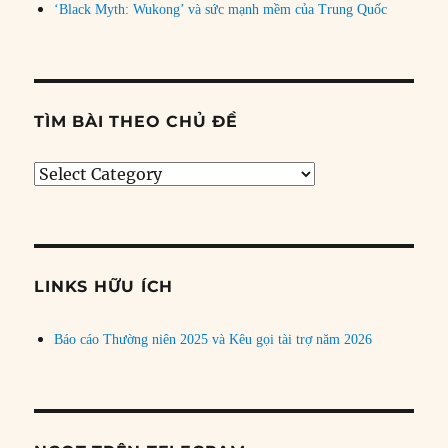
‘Black Myth: Wukong’ và sức mạnh mềm của Trung Quốc
TÌM BÀI THEO CHỦ ĐỀ
Tìm
bài
theo
chủ
đề
LINKS HỮU ÍCH
Báo cáo Thường niên 2025 và Kêu gọi tài trợ năm 2026