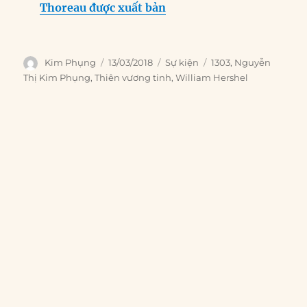
Thoreau được xuất bản
Author
Posted
Categories
Tags
Kim Phụng
13/03/2018
Sự kiện
1303
,
Nguyễn
on
Thị Kim Phụng
,
Thiên vương tinh
,
William Hershel