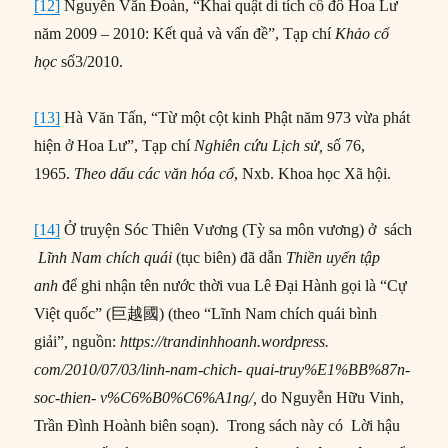
[12]
Nguyễn Văn Đoàn, “Khai quật di tích cố đô Hoa Lư
năm 2009 – 2010: Kết quả và vấn đề”, Tạp chí
Khảo cổ
học
số3/2010.
[13]
Hà Văn Tấn, “Từ một cột kinh Phật năm 973 vừa phát
hiện ở Hoa Lư”, Tạp chí
Nghiên cứu Lịch sử,
số 76,
1965.
Theo dấu các văn hóa cổ
, Nxb. Khoa học Xã hội.
[14]
Ở truyện Sóc Thiên Vương (Tỳ sa môn vương) ở sách
Lĩnh Nam chích quái
(tục biên) đã dẫn
Thiền uyển tập
anh
để ghi nhận tên nước thời vua Lê Đại Hành gọi là “Cự
Việt quốc” (巨越國) (theo “Lĩnh Nam chích quái bình
giải”
,
nguồn:
https://trandinhhoanh.wordpress.
com/2010/07/03/linh-nam-chich- quai-truy%E1%BB%87n-
soc-thien- v%C6%B0%C6%A1ng/,
do Nguyễn Hữu Vinh,
Trần Đình Hoành biên soạn). Trong sách này có Lời hậu