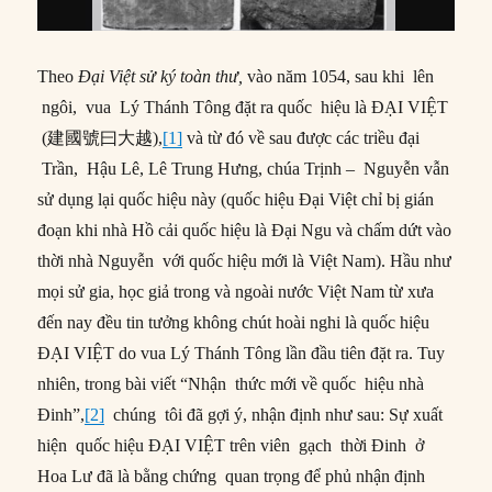
Theo
Đại Việt sử ký toàn thư,
vào năm 1054, sau khi lên
ngôi, vua Lý Thánh Tông đặt ra quốc hiệu là ĐẠI VIỆT
(建國號曰大越),
[1]
và từ đó về sau được các triều đại
Trần, Hậu Lê, Lê Trung Hưng, chúa Trịnh – Nguyễn vẫn
sử dụng lại quốc hiệu này (quốc hiệu Đại Việt chỉ bị gián
đoạn khi nhà Hồ cải quốc hiệu là Đại Ngu và chấm dứt vào
thời nhà Nguyễn với quốc hiệu mới là Việt Nam). Hầu như
mọi sử gia, học giả trong và ngoài nước Việt Nam từ xưa
đến nay đều tin tưởng không chút hoài nghi là quốc hiệu
ĐẠI VIỆT do vua Lý Thánh Tông lần đầu tiên đặt ra. Tuy
nhiên, trong bài viết “Nhận thức mới về quốc hiệu nhà
Đinh”,
[2]
chúng tôi đã gợi ý, nhận định như sau: Sự xuất
hiện quốc hiệu ĐẠI VIỆT trên viên gạch thời Đinh ở
Hoa Lư đã là bằng chứng quan trọng để phủ nhận định