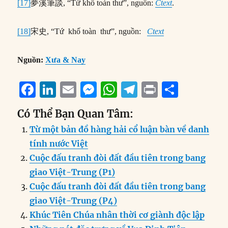
[17]
夢溪筆談, “Tứ khố toàn thư”, nguồn:
Ctext
.
[18]
宋史, “Tứ khố toàn thư”, nguồn:
Ctext
Nguồn:
Xưa & Nay
F
Li
E
M
W
T
P
S
a
n
m
e
h
el
ri
h
Có Thể Bạn Quan Tâm:
c
k
ai
ss
at
e
n
a
Từ một bản đồ hàng hải cổ luận bàn về danh
e
e
l
e
s
g
t
re
tính nước Việt
b
d
n
A
r
Cuộc đấu tranh đòi đất đầu tiên trong bang
o
I
g
p
a
giao Việt-Trung (P1)
o
n
er
p
m
Cuộc đấu tranh đòi đất đầu tiên trong bang
k
giao Việt-Trung (P4)
Khúc Tiên Chúa nhân thời cơ giành độc lập