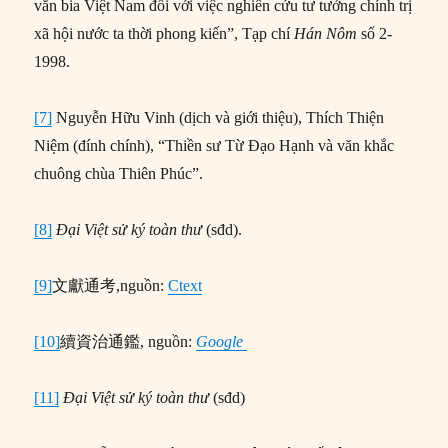
văn bia Việt Nam đối với việc nghiên cứu tư tưởng chính trị
xã hội nước ta thời phong kiến”, Tạp chí
Hán Nôm
số 2-
1998.
[7]
Nguyễn Hữu Vinh (dịch và giới thiệu), Thích Thiện
Niệm (đính chính), “Thiền sư Từ Đạo Hạnh và văn khắc
chuông chùa Thiên Phúc”.
[8]
Đại Việt sử ký toàn thư
(sđd).
[9]
文獻通考,nguồn:
Ctext
[10]
續資治通鑑, nguồn:
Google
[11]
Đại Việt sử ký toàn thư
(sđd)