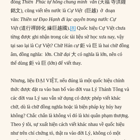
đồng
Thiên Phúc tự hồng chung minh văn
(天福 寺洪鐘
銘文)
,
cũng viết tên nước là
Cự Việt
(巨越) ở đoạn
văn:
Thiền sư Đạo Hạnh đi lạc quyên trong nước Cự
Việt
(道行禪師化 緣巨越國).
[8]
Quốc hiệu Cự Việt chưa
từng được ghi nhận trong các tài liệu sử học xưa nay, vậy
tại sao lại là Cự Việt? Chữ Hán
cự
鉅 và 巨 là hai chữ đồng
âm, đồng nghĩa: lớn. Chữ
đại
大 có nghĩa là lớn, nên có
thể dùng 鉅 và 巨 (lớn) để viết thay.
Nhưng, liệu ĐẠI VIỆT, nếu đúng là một quốc hiệu chính
thức được đặt ra vào ban bố vào đời vua Lý Thánh Tông và
các đời vua Lý sau vẫn sử dụng có được phép viết khác
chữ, dù là chữ đồng nghĩa hoặc là biện pháp kỵ húy hay
không? Chắc chắn là không vì đó là khi quân phạm thượng.
Theo ý tôi, sự xuất hiện cách viết khác nhau về quốc hiệu
như trên chỉ chứng tỏ, thật ra vào đời Lý, không có một