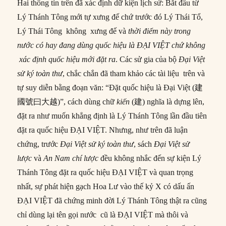
Hai thông tin trên đã xác định dữ kiện lịch sử: Bắt đầu từ
Lý Thánh Tông mới tự xưng đế chứ trước đó Lý Thái Tổ,
Lý Thái Tông không xưng đế và
thời điểm này trong
nước có hay đang dùng quốc hiệu là ĐẠI VIỆT chứ không
xác định quốc hiệu mới đặt ra
. Các sử gia của bộ
Đại Việt
sử ký toàn thư
, chắc chắn đã tham khảo các tài liệu trên và
tự suy diễn bằng đoạn văn: “Đặt quốc hiệu là Đại Việt (建
國號曰大越)”, cách dùng chữ
kiến
(建) nghĩa là dựng lên,
đặt ra như muốn khẳng định là Lý Thánh Tông lần đầu tiên
đặt ra quốc hiệu ĐẠI VIỆT. Nhưng, như trên đã luận
chứng, trước
Đại Việt sử ký toàn thư
, sách
Đại Việt sử
lược
và
An Nam chí lược
đều không nhắc đến sự kiện Lý
Thánh Tông đặt ra quốc hiệu ĐẠI VIỆT và quan trọng
nhất, sự phát hiện gạch Hoa Lư vào thế kỷ X có dấu ấn
ĐẠI VIỆT đã chứng minh đời Lý Thánh Tông thật ra cũng
chỉ dùng lại tên gọi nước cũ là ĐẠI VIỆT mà thôi và