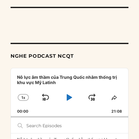
NGHE PODCAST NCQT
Audio
Player
Nỗ lực âm thầm của Trung Quốc nhằm thống trị
khu vực Mỹ Latinh
1
X
SKIP
PLAY
JUMP
CHANGE
SHARE
PLAYBACK
THIS
BACKWARD
PAUSE
FORWARD
00:00
RATE
21:08
EPISOD
Search
Episodes