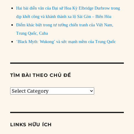
Hai bài diễn văn của Đại sứ Hoa Kỳ Elbridge Durbrow trong
dịp khởi công và khánh thành xa lộ Sài Gòn – Biên Hòa
Điểm khác biệt trong tư tưởng chiến tranh của Việt Nam,
Trung Quốc, Cuba
‘Black Myth: Wukong’ và sức mạnh mềm của Trung Quốc
TÌM BÀI THEO CHỦ ĐỀ
Tìm
bài
theo
chủ
đề
LINKS HỮU ÍCH