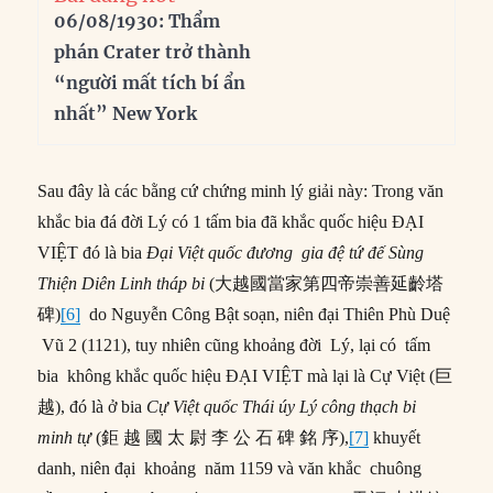
06/08/1930: Thẩm
phán Crater trở thành
“người mất tích bí ẩn
nhất” New York
Sau đây là các bằng cứ chứng minh lý giải này: Trong văn
khắc bia đá đời Lý có 1 tấm bia đã khắc quốc hiệu ĐẠI
VIỆT đó là bia
Đại Việt quốc đương gia đệ tứ đế Sùng
Thiện Diên Linh tháp bi
(大越國當家第四帝崇善延齡塔
碑)
[6]
do Nguyễn Công Bật soạn, niên đại Thiên Phù Duệ
Vũ 2 (1121), tuy nhiên cũng khoảng đời Lý, lại có tấm
bia không khắc quốc hiệu ĐẠI VIỆT mà lại là Cự Việt (巨
越), đó là ở bia
Cự Việt quốc Thái úy Lý công thạch bi
minh tự
(鉅 越 國 太 尉 李 公 石 碑 銘 序),
[7]
khuyết
danh, niên đại khoảng năm 1159 và văn khắc chuông