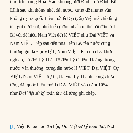
thư tịch Trung Hoa: Vào khoảng đời Đinh, dù Đinh Bộ
Lĩnh sau khi thống nhất đất nước, xưng đế nhưng vẫn
không đặt ra quốc hiệu mới là Đại (Cù) Việt mà chỉ dùng
tên gọi nước cũ, phổ biến (sớm nhất có thể bắt đầu từ Lí
Bí với đế hiệu Nam Việt đế) là VIỆT như Đại VIỆT và
Nam VIỆT. Tiếp sau đến nhà Tiền Lê, tên nước cũng
thường gọi là Đại VIỆT, Nam VIỆT. Khi nhà Lý khởi
nghiệp, từ đời Lý Thái Tổ đến Lý Chiêu Hoàng, trong
nước vẫn thường xưng tên nước là VIỆT, Đại VIỆT, Cự
VIỆT, Nam VIỆT. Sự thật là vua Lý Thánh Tông chưa
từng đặt quốc hiệu mới là ĐẠI VIỆT vào năm 1054
như
Đại Việt sử ký toàn thư
đã từng ghi chép.
—————–
[1]
Viện Khoa học Xã hội,
Đại Việt sử ký toàn thư
, Nxb.