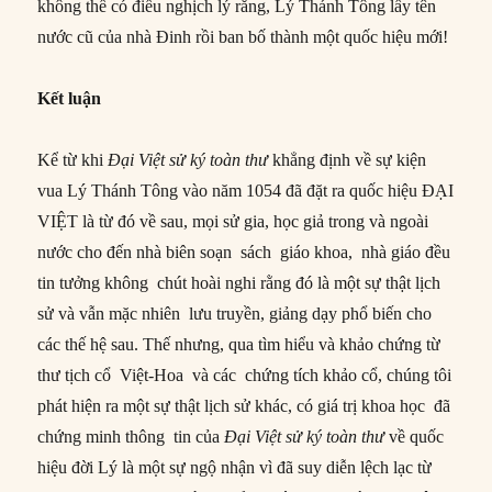
không thể có điều nghịch lý rằng, Lý Thánh Tông lấy tên
nước cũ của nhà Đinh rồi ban bố thành một quốc hiệu mới!
Kết luận
Kể từ khi
Đại Việt sử ký toàn thư
khẳng định về sự kiện
vua Lý Thánh Tông vào năm 1054 đã đặt ra quốc hiệu ĐẠI
VIỆT là từ đó về sau, mọi sử gia, học giả trong và ngoài
nước cho đến nhà biên soạn sách giáo khoa, nhà giáo đều
tin tưởng không chút hoài nghi rằng đó là một sự thật lịch
sử và vẫn mặc nhiên lưu truyền, giảng dạy phổ biến cho
các thế hệ sau. Thế nhưng, qua tìm hiểu và khảo chứng từ
thư tịch cổ Việt-Hoa và các chứng tích khảo cổ, chúng tôi
phát hiện ra một sự thật lịch sử khác, có giá trị khoa học đã
chứng minh thông tin của
Đại Việt sử ký toàn thư
về quốc
hiệu đời Lý là một sự ngộ nhận vì đã suy diễn lệch lạc từ