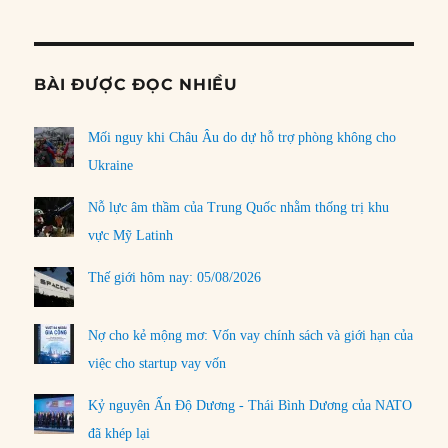
Informat
BÀI ĐƯỢC ĐỌC NHIỀU
Mối nguy khi Châu Âu do dự hỗ trợ phòng không cho
Ukraine
Nỗ lực âm thầm của Trung Quốc nhằm thống trị khu
vực Mỹ Latinh
Thế giới hôm nay: 05/08/2026
Nợ cho kẻ mộng mơ: Vốn vay chính sách và giới hạn của
việc cho startup vay vốn
Kỷ nguyên Ấn Độ Dương - Thái Bình Dương của NATO
đã khép lại