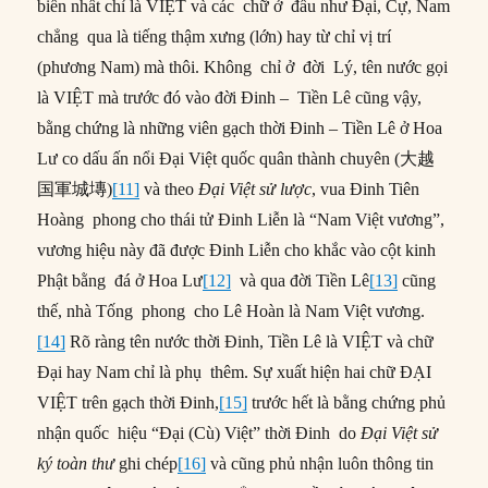
biến nhất chỉ là VIỆT và các chữ ở đầu như Đại, Cự, Nam
chẳng qua là tiếng thậm xưng (lớn) hay từ chỉ vị trí
(phương Nam) mà thôi. Không chỉ ở đời Lý, tên nước gọi
là VIỆT mà trước đó vào đời Đinh – Tiền Lê cũng vậy,
bằng chứng là những viên gạch thời Đinh – Tiền Lê ở Hoa
Lư co dấu ấn nổi Đại Việt quốc quân thành chuyên (大越
国軍城塼)
[11]
và theo
Đại Việt sử lược
, vua Đinh Tiên
Hoàng phong cho thái tử Đinh Liễn là “Nam Việt vương”,
vương hiệu này đã được Đinh Liễn cho khắc vào cột kinh
Phật bằng đá ở Hoa Lư
[12]
và qua đời Tiền Lê
[13]
cũng
thế, nhà Tống phong cho Lê Hoàn là Nam Việt vương.
[14]
Rõ ràng tên nước thời Đinh, Tiền Lê là VIỆT và chữ
Đại hay Nam chỉ là phụ thêm. Sự xuất hiện hai chữ ĐẠI
VIỆT trên gạch thời Đinh,
[15]
trước hết là bằng chứng phủ
nhận quốc hiệu “Đại (Cù) Việt” thời Đinh do
Đại Việt sử
ký toàn thư
ghi chép
[16]
và cũng phủ nhận luôn thông tin