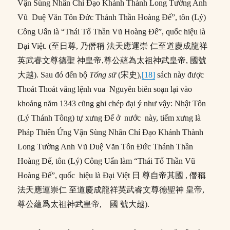
Vận Sùng Nhân Chí Đạo Khánh Thành Long Tường Anh
Vũ Duệ Văn Tôn Đức Thánh Thần Hoàng Đế”, tôn (Lý)
Công Uẩn là “Thái Tổ Thần Vũ Hoàng Đế”, quốc hiệu là
Đại Việt. (至日尊, 乃僭稱 法天應運崇 仁至道慶成龍祥
英武睿文尊德聖 神皇帝,尊公蘊為太祖神武皇帝, 國號
大越). Sau đó đến bộ
Tống sử
(宋史),
[18]
sách này được
Thoát Thoát vâng lệnh vua Nguyên biên soạn lại vào
khoảng năm 1343 cũng ghi chép đại ý như vậy: Nhật Tôn
(Lý Thánh Tông) tự xưng Đế ở nước này, tiếm xưng là
Pháp Thiên Ứng Vận Sùng Nhân Chí Đạo Khánh Thành
Long Tường Anh Vũ Duệ Văn Tôn Đức Thánh Thần
Hoàng Đế, tôn (Lý) Công Uẩn làm “Thái Tổ Thần Vũ
Hoàng Đế”, quốc hiệu là Đại Việt 日 尊自帝其國 , 僭稱
法天應運崇仁 至道慶成龍祥英武睿文尊德聖神 皇帝,
尊公蘊爲太祖神武皇帝, 國 號大越).