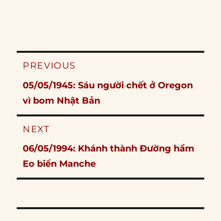
Post
PREVIOUS
navigation
Previous
05/05/1945: Sáu người chết ở Oregon
post:
vì bom Nhật Bản
NEXT
Next
06/05/1994: Khánh thành Đường hầm
post:
Eo biển Manche