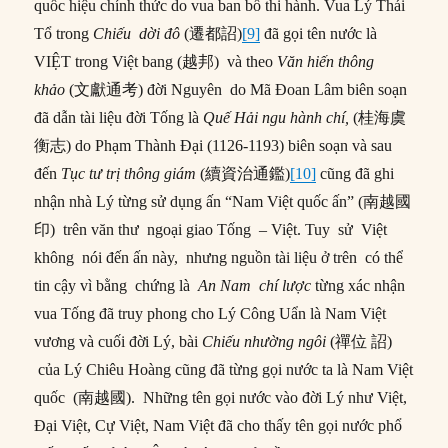
quốc hiệu chính thức do vua ban bố thi hành. Vua Lý Thái
Tổ trong
Chiếu dời đô
(遷都詔)
[9]
đã gọi tên nước là
VIỆT trong Việt bang (越邦) và theo
Văn hiến thông
khảo
(文獻通考) đời Nguyên do Mã Đoan Lâm biên soạn
đã dẫn tài liệu đời Tống là
Quế Hải ngu hành chí,
(桂海虞
衡志) do Phạm Thành Đại (1126-1193) biên soạn và sau
đến
Tục tư trị thông giám
(續資治通鑑)
[10]
cũng đã ghi
nhận nhà Lý từng sử dụng ấn “Nam Việt quốc ấn” (南越國
印) trên văn thư ngoại giao Tống – Việt. Tuy sử Việt
không nói đến ấn này, nhưng nguồn tài liệu ở trên có thể
tin cậy vì bằng chứng là
An Nam chí lược
từng xác nhận
vua Tống đã truy phong cho Lý Công Uẩn là Nam Việt
vương và cuối đời Lý, bài
Chiếu nhường ngôi
(禪位 詔)
của Lý Chiêu Hoàng cũng đã từng gọi nước ta là Nam Việt
quốc (南越國). Những tên gọi nước vào đời Lý như Việt,
Đại Việt, Cự Việt, Nam Việt đã cho thấy tên gọi nước phổ