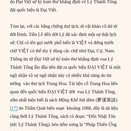
do
Đại Việt sử ký toàn thư
khẳng định về Lý Thánh Tông
đặt quốc hiệu là Đại Việt.
Tóm lại, với các bằng chứng thư tịch, di vật khảo cổ thì từ
đời Đinh, Tiền Lê đến đời Lý đã xác định một sự thật lịch
sử: Chỉ có tên gọi nước phổ biến là VIỆT và đứng trước
chữ VIỆT có thể tùy ý dùng các chữ như Đại, Cự, Nam.
Thông tin từ
Đại Việt sử ký toàn thư
khẳng định vua Lý
Thánh Tông lần đầu tiên đặt ra quốc hiệu ĐẠI VIỆT là một
ngộ nhận và sự ngộ nhận này có nhiều khả năng do tin
tưởng vào thư tịch Trung Hoa. Tài liệu cổ Trung Hoa liên
quan đến quốc hiệu ĐẠI VIỆT đời vua Lý Thánh Tông,
sớm nhất hiện biết là sách
Mộng Khê bút đàm
(夢溪筆談)
[17]
do Thẩm Quát biên soạn khoảng 1088, đây là tài liệu
cùng thời Lý Thánh Tông, sách có đoạn: “Đến Nhật Tôn
(tức Lý Thánh Tông), bèn tiếm xưng là “Pháp Thiên Ứng