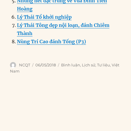
Những nét đặc trưng về Vua Đinh Tiên
Hoàng
Lý Thái Tổ khởi nghiệp
Lý Thái Tông dẹp nội loạn, đánh Chiêm
Thành
Nùng Trí Cao đánh Tống (P3)
Author
Posted
Categories
NCQT
06/05/2018
Bình luận
,
Lịch sử
,
Tư liệu
,
Việt
on
Nam