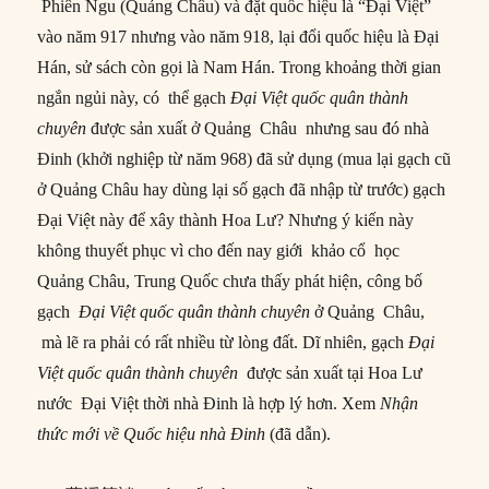
Phiên Ngu (Quảng Châu) và đặt quốc hiệu là “Đại Việt”
vào năm 917 nhưng vào năm 918, lại đổi quốc hiệu là Đại
Hán, sử sách còn gọi là Nam Hán. Trong khoảng thời gian
ngắn ngủi này, có thể gạch
Đại Việt quốc quân thành
chuyên
được sản xuất ở Quảng Châu nhưng sau đó nhà
Đinh (khởi nghiệp từ năm 968) đã sử dụng (mua lại gạch cũ
ở Quảng Châu hay dùng lại số gạch đã nhập từ trước) gạch
Đại Việt này để xây thành Hoa Lư? Nhưng ý kiến này
không thuyết phục vì cho đến nay giới khảo cổ học
Quảng Châu, Trung Quốc chưa thấy phát hiện, công bố
gạch
Đại Việt quốc quân thành chuyên
ở Quảng Châu,
mà lẽ ra phải có rất nhiều từ lòng đất. Dĩ nhiên, gạch
Đại
Việt quốc quân thành chuyên
được sản xuất tại Hoa Lư
nước Đại Việt thời nhà Đinh là hợp lý hơn. Xem
Nhận
thức mới về Quốc hiệu nhà Đinh
(đã dẫn).