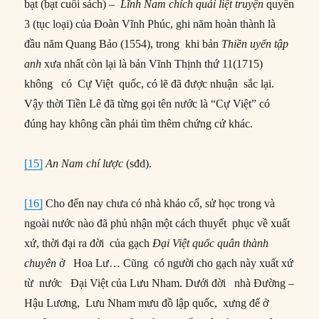
bạt (bạt cuối sách) –
Lĩnh Nam chích quái liệt truyện
quyển
3 (tục loại) của Đoàn Vĩnh Phúc, ghi năm hoàn thành là
đầu năm Quang Bảo (1554), trong khi bản
Thiền uyển tập
anh
xưa nhất còn lại là bản Vĩnh Thịnh thứ 11(1715)
không có Cự Việt quốc, có lẽ đã được nhuận sắc lại.
Vậy thời Tiền Lê đã từng gọi tên nước là “Cự Việt” có
đúng hay không cần phải tìm thêm chứng cứ khác.
[15]
An Nam chí lược
(sđd).
[16]
Cho đến nay chưa có nhà khảo cổ, sử học trong và
ngoài nước nào đã phủ nhận một cách thuyết phục về xuất
xứ, thời đại ra đời của gạch
Đại Việt quốc quân thành
chuyên
ở Hoa Lư… Cũng có người cho gạch này xuất xứ
từ nước Đại Việt của Lưu Nham. Dưới đời nhà Đường –
Hậu Lương, Lưu Nham mưu đồ lập quốc, xưng đế ở