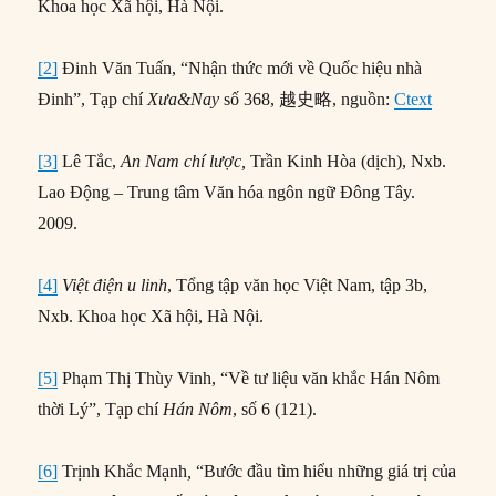
Khoa học Xã hội, Hà Nội.
[2]
Đinh Văn Tuấn, “Nhận thức mới về Quốc hiệu nhà
Đinh”, Tạp chí
Xưa&Nay
số 368, 越史略, nguồn:
Ctext
[3]
Lê Tắc,
An Nam chí lược,
Trần Kinh Hòa (dịch), Nxb.
Lao Động – Trung tâm Văn hóa ngôn ngữ Đông Tây.
2009.
[4]
Việt điện u linh
, Tổng tập văn học Việt Nam, tập 3b,
Nxb. Khoa học Xã hội, Hà Nội.
[5]
Phạm Thị Thùy Vinh, “Về tư liệu văn khắc Hán Nôm
thời Lý”, Tạp chí
Hán Nôm
, số 6 (121).
[6]
Trịnh Khắc Mạnh
,
“Bước đầu tìm hiểu những giá trị của