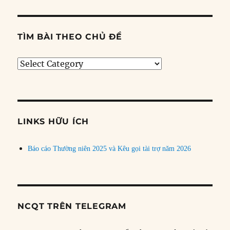
TÌM BÀI THEO CHỦ ĐỀ
Tìm
bài
theo
chủ
đề
LINKS HỮU ÍCH
Báo cáo Thường niên 2025 và Kêu gọi tài trợ năm 2026
NCQT TRÊN TELEGRAM