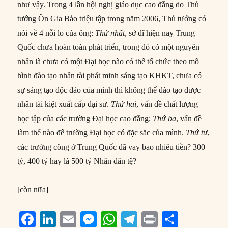
như vậy. Trong 4 lần hội nghị giáo dục cao đẳng do Thủ
tướng Ôn Gia Bảo triệu tập trong năm 2006, Thủ tướng có
nói về 4 nỗi lo của ông:
Thứ nhất
, sở dĩ hiện nay Trung
Quốc chưa hoàn toàn phát triển, trong đó có một nguyên
nhân là chưa có một Đại học nào có thể tổ chức theo mô
hình đào tạo nhân tài phát minh sáng tạo KHKT, chưa có
sự sáng tạo độc đáo của mình thì không thể đào tạo được
nhân tài kiệt xuất cấp đại sư.
Thứ hai
, vấn đề chất lượng
học tập của các trường Đại học cao đẳng;
Thứ ba
, vấn đề
làm thế nào để trường Đại học có đặc sắc của mình.
Thứ tư
,
các trường công ở Trung Quốc đã vay bao nhiêu tiền? 300
tỷ, 400 tỷ hay là 500 tỷ Nhân dân tệ?
[còn nữa]
F
Li
E
M
W
T
P
S