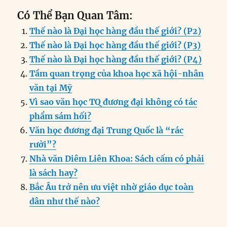
a
n
m
e
h
el
ri
h
Có Thể Bạn Quan Tâm:
c
k
ai
ss
at
e
n
a
Thế nào là Đại học hàng đầu thế giới? (P2)
e
e
l
e
s
g
t
re
Thế nào là Đại học hàng đầu thế giới? (P3)
b
d
n
A
r
Thế nào là Đại học hàng đầu thế giới? (P4)
o
I
g
p
a
Tầm quan trọng của khoa học xã hội-nhân
o
n
er
p
m
văn tại Mỹ
k
Vì sao văn học TQ đương đại không có tác
phẩm sám hối?
Văn học đương đại Trung Quốc là “rác
rưởi”?
Nhà văn Diêm Liên Khoa: Sách cấm có phải
là sách hay?
Bắc Âu trở nên ưu việt nhờ giáo dục toàn
dân như thế nào?