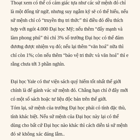
Thoạt xem có thể có cảm giác tựa như các sứ mệnh đó chỉ
là một đống từ ngữ, nhưng suy ngẫm kỹ sẽ có thể hiểu, nếu
sứ mệnh chỉ có “truyền thụ tri thức” thì điều đó đều thích
hợp với ngót 4.000 Đại học Mỹ; nếu thêm “đẩy mạnh và
làm phong phú” thì chỉ 3% số trường Đại học có thể đảm
đương được nhiệm vụ đó; nếu lại thêm “văn hoá” nữa thì
chỉ còn 1%; còn nếu thêm “bảo vệ tri thức và văn hoá” thì e
rằng chưa tới 3 phần nghìn.
Đại học Yale có thư viện sách quý hiếm tốt nhất thế giới
chính là để gánh vác sứ mệnh đó. Chẳng hạn chỉ ở đây mới
có một số sách hoặc tư liệu độc bản trên thế giới.
Tóm lại, sứ mệnh của trường Đại học phải có tính đặc thù,
tính khác biệt. Nếu sứ mệnh của Đại học này lại có thể
dùng cho bất cứ Đại học nào khác thì cách diễn tả sứ mệnh
đó sẽ không xác đáng lắm..