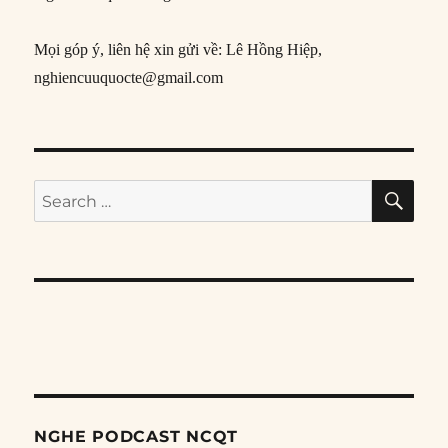
Mọi góp ý, liên hệ xin gửi về: Lê Hồng Hiệp,
nghiencuuquocte@gmail.com
SE
Search
for:
NGHE PODCAST NCQT