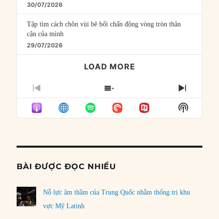
30/07/2026
Tập tìm cách chôn vùi bê bối chấn động vòng tròn thân
cận của mình
29/07/2026
LOAD MORE
PREVIOUS
SHOW
NEXT
EPISODE
EPISODES
EPISO
Show
LIST
Podcast
Informat
BÀI ĐƯỢC ĐỌC NHIỀU
Nỗ lực âm thầm của Trung Quốc nhằm thống trị khu
vực Mỹ Latinh