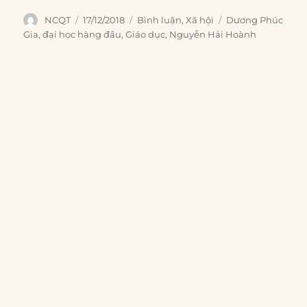
Author
Posted
Categories
Tags
NCQT
17/12/2018
Bình luận
,
Xã hội
Dương Phúc
on
Gia
,
đại học hàng đầu
,
Giáo dục
,
Nguyễn Hải Hoành