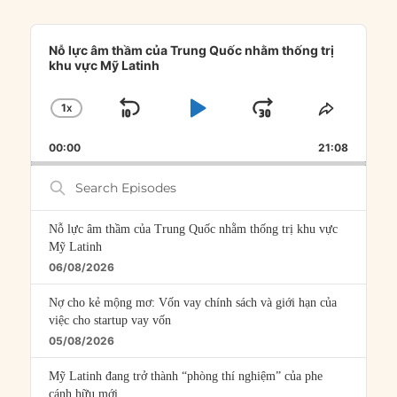
Audio
Player
Nỗ lực âm thầm của Trung Quốc nhằm thống trị
khu vực Mỹ Latinh
1
X
SKIP
PLAY
JUMP
CHANGE
SHARE
PLAYBACK
THIS
BACKWARD
PAUSE
FORWARD
00:00
RATE
21:08
EPISOD
Search
Episodes
Nỗ lực âm thầm của Trung Quốc nhằm thống trị khu vực
Mỹ Latinh
06/08/2026
Nợ cho kẻ mộng mơ: Vốn vay chính sách và giới hạn của
việc cho startup vay vốn
05/08/2026
Mỹ Latinh đang trở thành “phòng thí nghiệm” của phe
cánh hữu mới