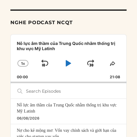
NGHE PODCAST NCQT
Audio
Player
Nỗ lực âm thầm của Trung Quốc nhằm thống trị
khu vực Mỹ Latinh
1
X
SKIP
PLAY
JUMP
CHANGE
SHARE
PLAYBACK
THIS
BACKWARD
PAUSE
FORWARD
00:00
RATE
21:08
EPISOD
Search
Episodes
Nỗ lực âm thầm của Trung Quốc nhằm thống trị khu vực
Mỹ Latinh
06/08/2026
Nợ cho kẻ mộng mơ: Vốn vay chính sách và giới hạn của
việc cho startup vay vốn