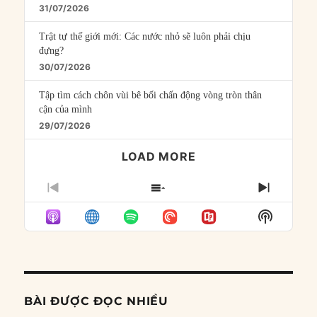
31/07/2026
Trật tự thế giới mới: Các nước nhỏ sẽ luôn phải chịu
đựng?
30/07/2026
Tập tìm cách chôn vùi bê bối chấn động vòng tròn thân
cận của mình
29/07/2026
LOAD MORE
PREVIOUS
SHOW
NEXT
EPISODE
EPISODES
EPISO
Show
LIST
Podcast
Informat
BÀI ĐƯỢC ĐỌC NHIỀU