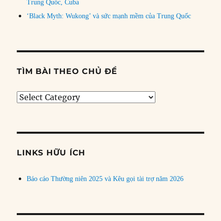
Trung Quốc, Cuba
‘Black Myth: Wukong’ và sức mạnh mềm của Trung Quốc
TÌM BÀI THEO CHỦ ĐỀ
Tìm
bài
theo
chủ
đề
LINKS HỮU ÍCH
Báo cáo Thường niên 2025 và Kêu gọi tài trợ năm 2026