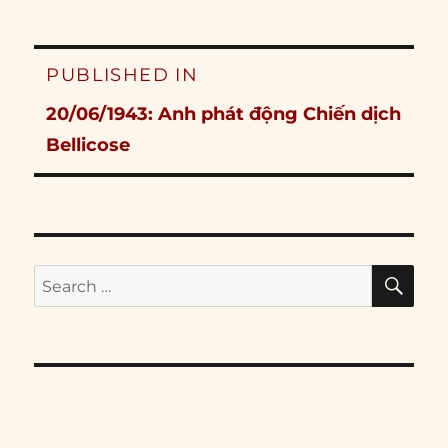
Post
PUBLISHED IN
navigation
20/06/1943: Anh phát động Chiến dịch
Bellicose
SE
Search
for: