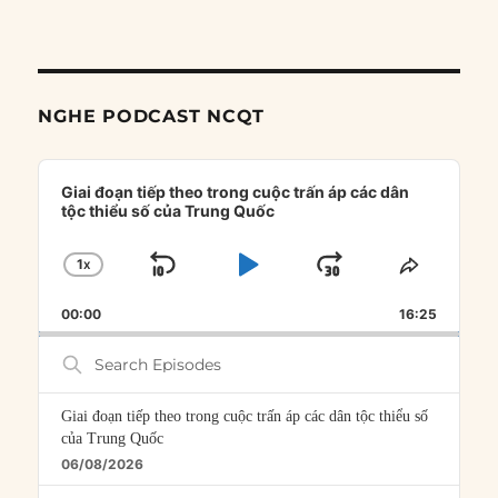
NGHE PODCAST NCQT
Audio
Player
Giai đoạn tiếp theo trong cuộc trấn áp các dân
tộc thiểu số của Trung Quốc
1
X
SKIP
PLAY
JUMP
CHANGE
SHARE
PLAYBACK
THIS
BACKWARD
PAUSE
FORWARD
00:00
RATE
16:25
EPISOD
Search
Episodes
Giai đoạn tiếp theo trong cuộc trấn áp các dân tộc thiểu số
của Trung Quốc
06/08/2026