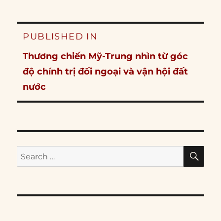
Post
PUBLISHED IN
navigation
Thương chiến Mỹ-Trung nhìn từ góc
độ chính trị đối ngoại và vận hội đất
nước
SE
Search
for: