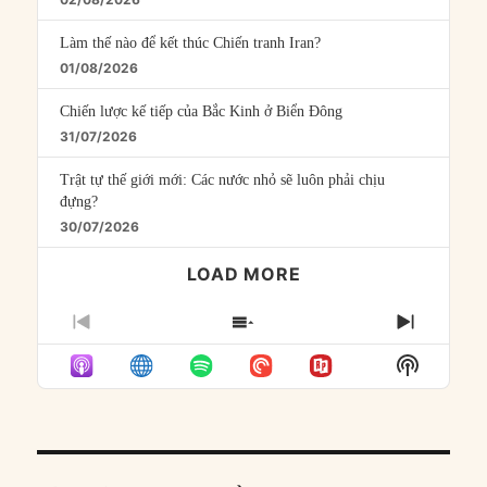
Làm thế nào để kết thúc Chiến tranh Iran?
01/08/2026
Chiến lược kế tiếp của Bắc Kinh ở Biển Đông
31/07/2026
Trật tự thế giới mới: Các nước nhỏ sẽ luôn phải chịu
đựng?
30/07/2026
LOAD MORE
PREVIOUS
SHOW
NEXT
EPISODE
EPISODES
EPISO
Show
LIST
Podcast
Informat