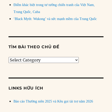
Điểm khác biệt trong tư tưởng chiến tranh của Việt Nam,
Trung Quốc, Cuba
‘Black Myth: Wukong’ và sức mạnh mềm của Trung Quốc
TÌM BÀI THEO CHỦ ĐỀ
Tìm
bài
theo
chủ
đề
LINKS HỮU ÍCH
Báo cáo Thường niên 2025 và Kêu gọi tài trợ năm 2026