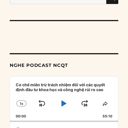
for:
NGHE PODCAST NCQT
Audio
Player
Cơ chế miễn trừ trách nhiệm đối với các quyết
định đầu tư khoa học và công nghệ rủi ro cao
1
X
SKIP
PLAY
JUMP
CHANGE
SHARE
PLAYBACK
THIS
BACKWARD
PAUSE
FORWARD
00:00
RATE
55:10
EPISOD
Search