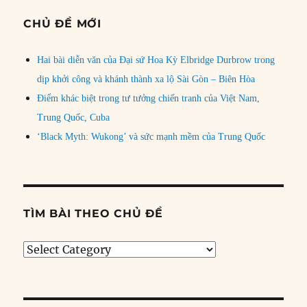
CHỦ ĐỀ MỚI
Hai bài diễn văn của Đại sứ Hoa Kỳ Elbridge Durbrow trong
dịp khởi công và khánh thành xa lộ Sài Gòn – Biên Hòa
Điểm khác biệt trong tư tưởng chiến tranh của Việt Nam,
Trung Quốc, Cuba
‘Black Myth: Wukong’ và sức mạnh mềm của Trung Quốc
TÌM BÀI THEO CHỦ ĐỀ
Tìm
bài
theo
chủ