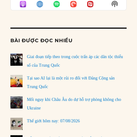
EPISODE
EPISODES
EPISO
Show
LIST
Podcast
Informat
BÀI ĐƯỢC ĐỌC NHIỀU
Giai đoạn tiếp theo trong cuộc trấn áp các dân tộc thiểu
số của Trung Quốc
Tại sao AI lại là một rủi ro đối với Đảng Cộng sản
Trung Quốc
Mối nguy khi Châu Âu do dự hỗ trợ phòng không cho
Ukraine
Thế giới hôm nay: 07/08/2026