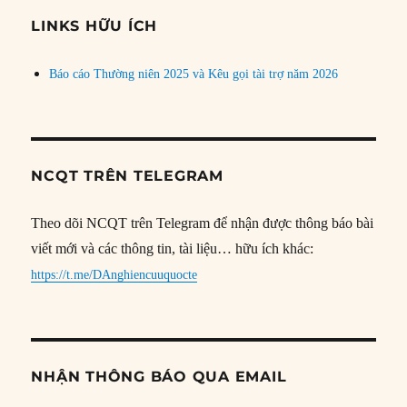
đề
LINKS HỮU ÍCH
Báo cáo Thường niên 2025 và Kêu gọi tài trợ năm 2026
NCQT TRÊN TELEGRAM
Theo dõi NCQT trên Telegram để nhận được thông báo bài
viết mới và các thông tin, tài liệu… hữu ích khác:
https://t.me/DAnghiencuuquocte
NHẬN THÔNG BÁO QUA EMAIL