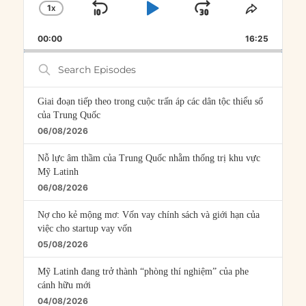
1
X
SKIP
PLAY
JUMP
CHANGE
SHARE
PLAYBACK
THIS
BACKWARD
PAUSE
FORWARD
00:00
RATE
16:25
EPISOD
Search
Episodes
Giai đoạn tiếp theo trong cuộc trấn áp các dân tộc thiểu số
của Trung Quốc
06/08/2026
Nỗ lực âm thầm của Trung Quốc nhằm thống trị khu vực
Mỹ Latinh
06/08/2026
Nợ cho kẻ mộng mơ: Vốn vay chính sách và giới hạn của
việc cho startup vay vốn
05/08/2026
Mỹ Latinh đang trở thành “phòng thí nghiệm” của phe
cánh hữu mới
04/08/2026