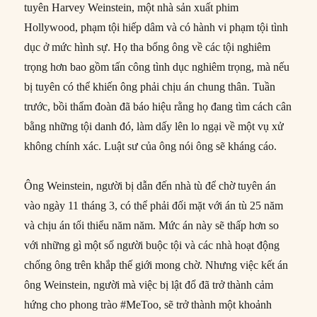
tuyên Harvey Weinstein, một nhà sản xuất phim
Hollywood, phạm tội hiếp dâm và có hành vi phạm tội tình
dục ở mức hình sự. Họ tha bổng ông về các tội nghiêm
trọng hơn bao gồm tấn công tình dục nghiêm trọng, mà nếu
bị tuyên có thể khiến ông phải chịu án chung thân. Tuần
trước, bồi thẩm đoàn đã báo hiệu rằng họ đang tìm cách cân
bằng những tội danh đó, làm dấy lên lo ngại về một vụ xử
không chính xác. Luật sư của ông nói ông sẽ kháng cáo.
Ông Weinstein, người bị dẫn đến nhà tù để chờ tuyên án
vào ngày 11 tháng 3, có thể phải đối mặt với án tù 25 năm
và chịu án tối thiểu năm năm. Mức án này sẽ thấp hơn so
với những gì một số người buộc tội và các nhà hoạt động
chống ông trên khắp thế giới mong chờ. Nhưng việc kết án
ông Weinstein, người mà việc bị lật đổ đã trở thành cảm
hứng cho phong trào #MeToo, sẽ trở thành một khoảnh