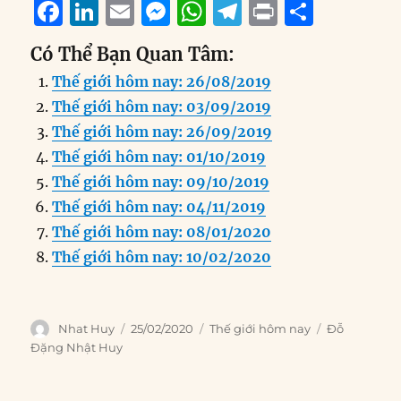
F
Li
E
M
W
T
P
S
a
n
m
e
h
el
ri
h
Có Thể Bạn Quan Tâm:
c
k
ai
ss
at
e
n
a
Thế giới hôm nay: 26/08/2019
e
e
l
e
s
g
t
re
Thế giới hôm nay: 03/09/2019
b
d
n
A
r
Thế giới hôm nay: 26/09/2019
o
I
g
p
a
Thế giới hôm nay: 01/10/2019
o
n
er
p
m
Thế giới hôm nay: 09/10/2019
k
Thế giới hôm nay: 04/11/2019
Thế giới hôm nay: 08/01/2020
Thế giới hôm nay: 10/02/2020
Author
Posted
Categories
Tags
Nhat Huy
25/02/2020
Thế giới hôm nay
Đỗ
on
Đặng Nhật Huy