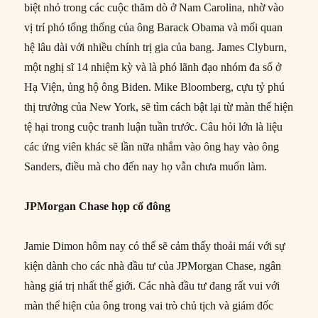
biệt nhỏ trong các cuộc thăm dò ở Nam Carolina, nhờ vào
vị trí phó tổng thống của ông Barack Obama và mối quan
hệ lâu dài với nhiều chính trị gia của bang. James Clyburn,
một nghị sĩ 14 nhiệm kỳ và là phó lãnh đạo nhóm đa số ở
Hạ Viện, ủng hộ ông Biden. Mike Bloomberg, cựu tỷ phú
thị trưởng của New York, sẽ tìm cách bật lại từ màn thể hiện
tệ hại trong cuộc tranh luận tuần trước. Câu hỏi lớn là liệu
các ứng viên khác sẽ lần nữa nhắm vào ông hay vào ông
Sanders, điều mà cho đến nay họ vẫn chưa muốn làm.
JPMorgan Chase họp cổ đông
Jamie Dimon hôm nay có thể sẽ cảm thấy thoải mái với sự
kiện dành cho các nhà đầu tư của JPMorgan Chase, ngân
hàng giá trị nhất thế giới. Các nhà đầu tư đang rất vui với
màn thể hiện của ông trong vai trò chủ tịch và giám đốc