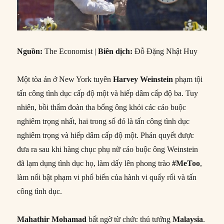
Nguồn:
The Economist |
Biên dịch:
Đỗ Đặng Nhật Huy
Một tòa án ở New York tuyên
Harvey Weinstein
phạm tội
tấn công tình dục cấp độ một và hiếp dâm cấp độ ba. Tuy
nhiên, bồi thẩm đoàn tha bổng ông khỏi các cáo buộc
nghiêm trọng nhất, hai trong số đó là tấn công tình dục
nghiêm trọng và hiếp dâm cấp độ một. Phán quyết được
đưa ra sau khi hàng chục phụ nữ cáo buộc ông Weinstein
đã lạm dụng tình dục họ, làm dấy lên phong trào
#MeToo
,
làm nổi bật phạm vi phổ biến của hành vi quấy rối và tấn
công tình dục.
Mahathir Mohamad
bất ngờ từ chức thủ tướng
Malaysia
.