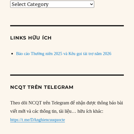
Tìm
bài
theo
chủ
đề
LINKS HỮU ÍCH
Báo cáo Thường niên 2025 và Kêu gọi tài trợ năm 2026
NCQT TRÊN TELEGRAM
Theo dõi NCQT trên Telegram để nhận được thông báo bài
viết mới và các thông tin, tài liệu… hữu ích khác:
https://t.me/DAnghiencuuquocte