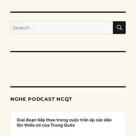
SE
Search
for:
NGHE PODCAST NCQT
Audio
Player
Giai đoạn tiếp theo trong cuộc trấn áp các dân
tộc thiểu số của Trung Quốc