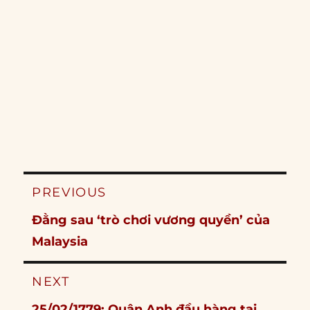
Post
PREVIOUS
navigation
Previous
Đằng sau ‘trò chơi vương quyền’ của
post:
Malaysia
NEXT
Next
25/02/1779: Quân Anh đầu hàng tại