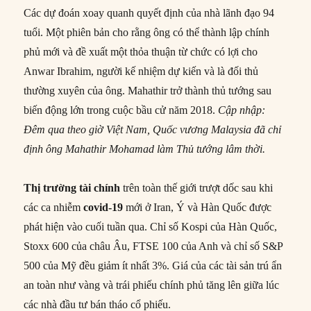
Các dự đoán xoay quanh quyết định của nhà lãnh đạo 94
tuổi. Một phiên bản cho rằng ông có thể thành lập chính
phủ mới và đề xuất một thỏa thuận từ chức có lợi cho
Anwar Ibrahim, người kế nhiệm dự kiến và là đối thủ
thường xuyên của ông. Mahathir trở thành thủ tướng sau
biến động lớn trong cuộc bầu cử năm 2018.
Cập nhập:
Đêm qua theo giờ Việt Nam, Quốc vương Malaysia đã chỉ
định ông Mahathir Mohamad làm Thủ tướng lâm thời.
Thị trường tài chính
trên toàn thế giới trượt dốc sau khi
các ca nhiễm
covid-19
mới ở Iran, Ý và Hàn Quốc được
phát hiện vào cuối tuần qua. Chỉ số Kospi của Hàn Quốc,
Stoxx 600 của châu Âu, FTSE 100 của Anh và chỉ số S&P
500 của Mỹ đều giảm ít nhất 3%. Giá của các tài sản trú ẩn
an toàn như vàng và trái phiếu chính phủ tăng lên giữa lúc
các nhà đầu tư bán tháo cổ phiếu.