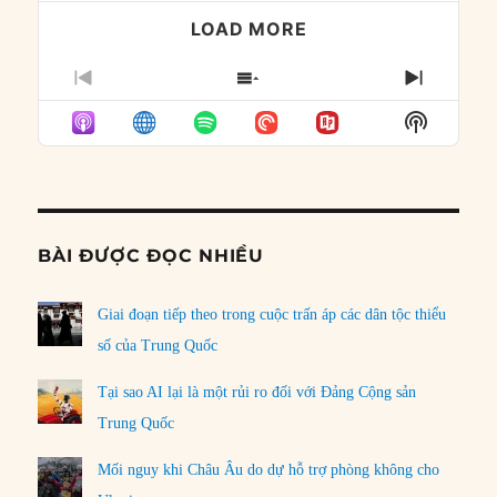
LOAD MORE
PREVIOUS
SHOW
NEXT
EPISODE
EPISODES
EPISO
Show
LIST
Podcast
Informat
BÀI ĐƯỢC ĐỌC NHIỀU
Giai đoạn tiếp theo trong cuộc trấn áp các dân tộc thiểu
số của Trung Quốc
Tại sao AI lại là một rủi ro đối với Đảng Cộng sản
Trung Quốc
Mối nguy khi Châu Âu do dự hỗ trợ phòng không cho