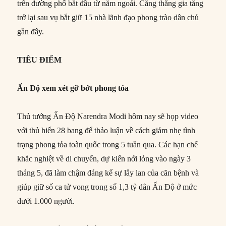
trên đường phố bắt đầu từ năm ngoái. Căng thẳng gia tăng
trở lại sau vụ bắt giữ 15 nhà lãnh đạo phong trào dân chủ
gần đây.
TIÊU ĐIỂM
Ấn Độ xem xét gỡ bớt phong tỏa
Thủ tướng Ấn Độ Narendra Modi hôm nay sẽ họp video
với thủ hiến 28 bang để thảo luận về cách giảm nhẹ tình
trạng phong tỏa toàn quốc trong 5 tuần qua. Các hạn chế
khắc nghiệt về di chuyển, dự kiến nới lỏng vào ngày 3
tháng 5, đã làm chậm đáng kể sự lây lan của căn bệnh và
giúp giữ số ca tử vong trong số 1,3 tỷ dân Ấn Độ ở mức
dưới 1.000 người.