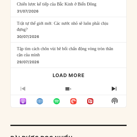
Chiến lược kế tiếp của Bắc Kinh ở Biển Đông
31/07/2026
Trật tự thế giới mới: Các nước nhỏ sẽ luôn phải chịu
đựng?
30/07/2026
Tập tìm cách chôn vùi bê bối chấn động vòng tròn thân
cận của mình
29/07/2026
LOAD MORE
PREVIOUS
SHOW
NEXT
EPISODE
EPISODES
EPISO
Show
LIST
Podcast
Informat