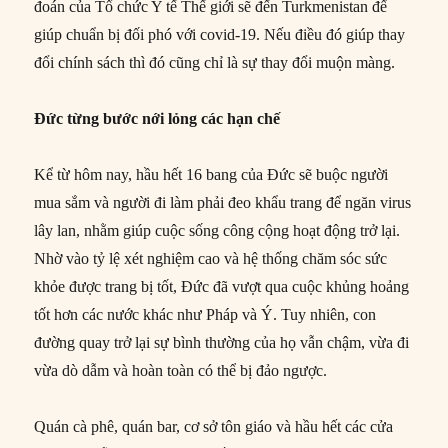
đoán của Tổ chức Y tế Thế giới sẽ đến Turkmenistan để
giúp chuẩn bị đối phó với covid-19. Nếu điều đó giúp thay
đổi chính sách thì đó cũng chỉ là sự thay đổi muộn màng.
Đức từng bước nới lỏng các hạn chế
Kể từ hôm nay, hầu hết 16 bang của Đức sẽ buộc người
mua sắm và người đi làm phải đeo khẩu trang để ngăn virus
lây lan, nhằm giúp cuộc sống công cộng hoạt động trở lại.
Nhờ vào tỷ lệ xét nghiệm cao và hệ thống chăm sóc sức
khỏe được trang bị tốt, Đức đã vượt qua cuộc khủng hoảng
tốt hơn các nước khác như Pháp và Ý. Tuy nhiên, con
đường quay trở lại sự bình thường của họ vẫn chậm, vừa đi
vừa dò dẫm và hoàn toàn có thể bị đảo ngược.
Quán cà phê, quán bar, cơ sở tôn giáo và hầu hết các cửa