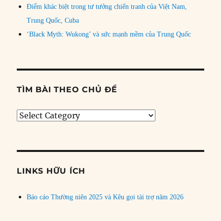
Điểm khác biệt trong tư tưởng chiến tranh của Việt Nam,
Trung Quốc, Cuba
‘Black Myth: Wukong’ và sức mạnh mềm của Trung Quốc
TÌM BÀI THEO CHỦ ĐỀ
Tìm
bài
theo
chủ
đề
LINKS HỮU ÍCH
Báo cáo Thường niên 2025 và Kêu gọi tài trợ năm 2026