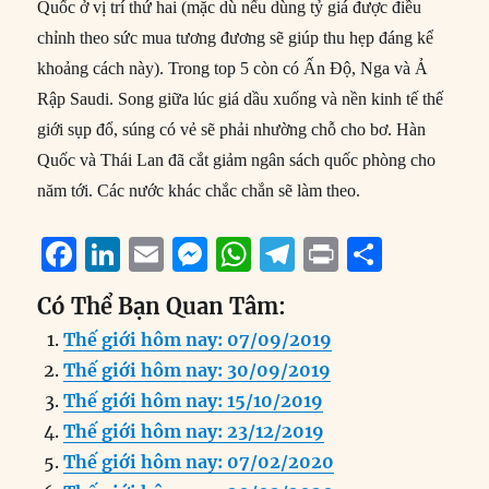
Quốc ở vị trí thứ hai (mặc dù nếu dùng tỷ giá được điều
chỉnh theo sức mua tương đương sẽ giúp thu hẹp đáng kể
khoảng cách này). Trong top 5 còn có Ấn Độ, Nga và Ả
Rập Saudi. Song giữa lúc giá dầu xuống và nền kinh tế thế
giới sụp đổ, súng có vẻ sẽ phải nhường chỗ cho bơ. Hàn
Quốc và Thái Lan đã cắt giảm ngân sách quốc phòng cho
năm tới. Các nước khác chắc chắn sẽ làm theo.
F
Li
E
M
W
T
P
S
a
n
m
e
h
el
ri
h
Có Thể Bạn Quan Tâm:
c
k
ai
ss
at
e
n
a
Thế giới hôm nay: 07/09/2019
e
e
l
e
s
g
t
re
Thế giới hôm nay: 30/09/2019
b
d
n
A
r
Thế giới hôm nay: 15/10/2019
o
I
g
p
a
Thế giới hôm nay: 23/12/2019
o
n
er
p
m
Thế giới hôm nay: 07/02/2020