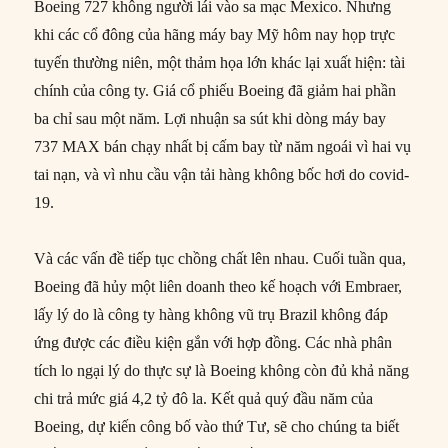
Boeing 727 không người lái vào sa mạc Mexico. Nhưng
khi các cổ đông của hãng máy bay Mỹ hôm nay họp trực
tuyến thường niên, một thảm họa lớn khác lại xuất hiện: tài
chính của công ty. Giá cổ phiếu Boeing đã giảm hai phần
ba chỉ sau một năm. Lợi nhuận sa sút khi dòng máy bay
737 MAX bán chạy nhất bị cấm bay từ năm ngoái vì hai vụ
tai nạn, và vì nhu cầu vận tải hàng không bốc hơi do covid-
19.
Và các vấn đề tiếp tục chồng chất lên nhau. Cuối tuần qua,
Boeing đã hủy một liên doanh theo kế hoạch với Embraer,
lấy lý do là công ty hàng không vũ trụ Brazil không đáp
ứng được các điều kiện gắn với hợp đồng. Các nhà phân
tích lo ngại lý do thực sự là Boeing không còn đủ khả năng
chi trả mức giá 4,2 tỷ đô la. Kết quả quý đầu năm của
Boeing, dự kiến công bố vào thứ Tư, sẽ cho chúng ta biết