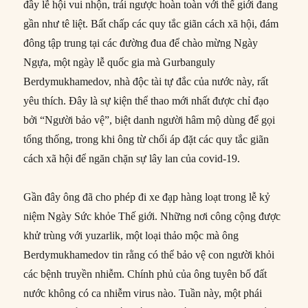
đầy lễ hội vui nhộn, trái ngược hoàn toàn với thế giới đang
gần như tê liệt. Bất chấp các quy tắc giãn cách xã hội, đám
đông tập trung tại các đường đua để chào mừng Ngày
Ngựa, một ngày lễ quốc gia mà Gurbanguly
Berdymukhamedov, nhà độc tài tự đắc của nước này, rất
yêu thích. Đây là sự kiện thể thao mới nhất được chỉ đạo
bởi “Người bảo vệ”, biệt danh người hâm mộ dùng để gọi
tổng thống, trong khi ông từ chối áp đặt các quy tắc giãn
cách xã hội để ngăn chặn sự lây lan của covid-19.
Gần đây ông đã cho phép đi xe đạp hàng loạt trong lễ kỷ
niệm Ngày Sức khỏe Thế giới. Những nơi công cộng được
khử trùng với yuzarlik, một loại thảo mộc mà ông
Berdymukhamedov tin rằng có thể bảo vệ con người khỏi
các bệnh truyền nhiễm. Chính phủ của ông tuyên bố đất
nước không có ca nhiễm virus nào. Tuần này, một phái