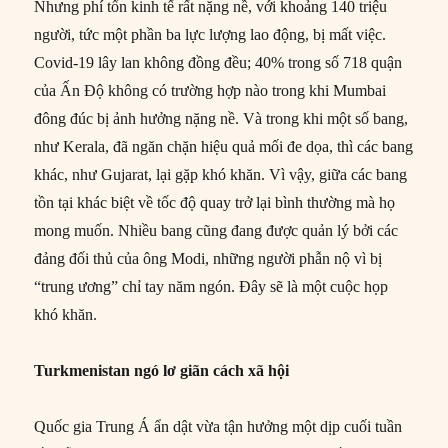
Nhưng phí tổn kinh tế rất nặng nề, với khoảng 140 triệu
người, tức một phần ba lực lượng lao động, bị mất việc.
Covid-19 lây lan không đồng đều; 40% trong số 718 quận
của Ấn Độ không có trường hợp nào trong khi Mumbai
đông đúc bị ảnh hưởng nặng nề. Và trong khi một số bang,
như Kerala, đã ngăn chặn hiệu quả mối đe dọa, thì các bang
khác, như Gujarat, lại gặp khó khăn. Vì vậy, giữa các bang
tồn tại khác biệt về tốc độ quay trở lại bình thường mà họ
mong muốn. Nhiều bang cũng đang được quản lý bởi các
đảng đối thủ của ông Modi, những người phẫn nộ vì bị
“trung ương” chỉ tay năm ngón. Đây sẽ là một cuộc họp
khó khăn.
Turkmenistan ngó lơ giãn cách xã hội
Quốc gia Trung Á ẩn dật vừa tận hưởng một dịp cuối tuần