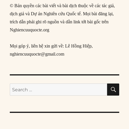
© Bản quyền các bài viết và bài dịch thuộc về các tác giả,
dịch giả và Dự án Nghiên cứu Quốc tế. Mọi bài đăng lại,
trích dẫn phải ghi rõ nguồn và dẫn link tới bài gốc trên
Nghiencuuquocte.org
Mọi góp ý, liên hệ xin gửi về: Lê Hồng Hiệp,
nghiencuuquocte@gmail.com
SE
Search
for: