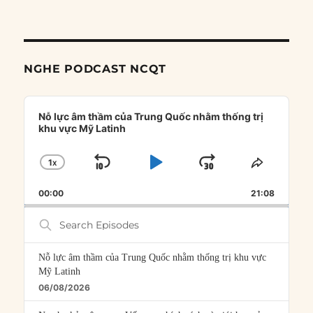
NGHE PODCAST NCQT
Audio
Player
Nỗ lực âm thầm của Trung Quốc nhằm thống trị
khu vực Mỹ Latinh
1
X
SKIP
PLAY
JUMP
CHANGE
SHARE
PLAYBACK
THIS
BACKWARD
PAUSE
FORWARD
00:00
RATE
21:08
EPISOD
Search
Episodes
Nỗ lực âm thầm của Trung Quốc nhằm thống trị khu vực
Mỹ Latinh
06/08/2026