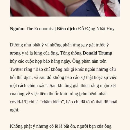
Nguồn:
The Economist |
Biên dịch:
Đỗ Đặng Nhật Huy
Dường như phật ý vì những phản ứng gay gắt trước ý
tưởng y tế lạ lùng của ông, Tổng thống
Donald Trump
hủy các cuộc họp báo hàng ngày. Ông phàn nàn trên
Twitter rằng “Báo chí không hỏi gì khác ngoài những câu
hỏi thù địch, và sau đó không báo cáo sự thật hoặc sự việc
một cách chính xác”. Sau khi ông giải thích rằng nhận xét
của ông về việc tiêm thuốc khử trùng [cho bệnh nhân
covid-19] chỉ là “châm biếm”, báo chí đã tỏ rõ thái độ hoài
nghi.
Không phật ý nhưng có lẽ là bất ổn, người bạn của ông