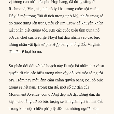
vị tướng cao nhất của phe Hợp bang, đã đứng sững ở
Richmond, Virginia, thủ đô ly khai trong cuộc nội chiến.
Đây là một trong 700 di tích tương tự ở Mỹ, nhiều trong số
đó được dựng lên trong thời kỳ Jim Crow để khuyến khích
luật phân biệt chủng tộc. Khi các cuộc biểu tình bùng nổ
bởi cái chết của George Floyd bắt đầu nhắm vào các bức
tượng nhân vật lịch sử phe Hợp bang, thống đốc Virginia
đã hứa sẽ loại bỏ nó.
Sự phản đối đối với kế hoạch này là một lời nhắc nhở về sự
quyến rũ của các biểu tượng như vậy đối với một số người
Mỹ. Hôm nay một lệnh cấm chính quyền bang loại bỏ bức
tượng sẽ hết hạn. Trong khi đó, một số cư dân của
Monument Avenue, con đường đẹp nơi đặt tượng đài, đã
kiện, cho rằng dỡ bỏ bức tượng sẽ làm giảm giá trị nhà đất.
Trong khi cuộc chiến pháp lý diễn ra, những người biểu