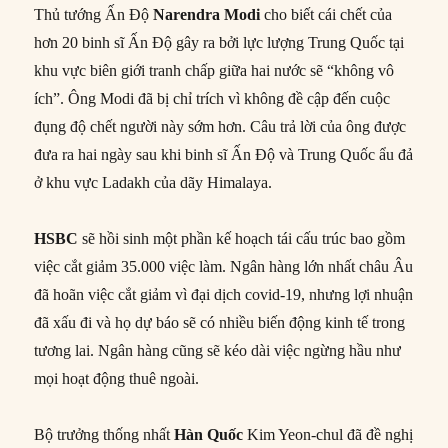
Thủ tướng Ấn Độ
Narendra Modi
cho biết cái chết của
hơn 20 binh sĩ Ấn Độ gây ra bởi lực lượng Trung Quốc tại
khu vực biên giới tranh chấp giữa hai nước sẽ “không vô
ích”. Ông Modi đã bị chỉ trích vì không đề cập đến cuộc
đụng độ chết người này sớm hơn. Câu trả lời của ông được
đưa ra hai ngày sau khi binh sĩ Ấn Độ và Trung Quốc ẩu đả
ở khu vực Ladakh của dãy Himalaya.
HSBC
sẽ hồi sinh một phần kế hoạch tái cấu trúc bao gồm
việc cắt giảm 35.000 việc làm. Ngân hàng lớn nhất châu Âu
đã hoãn việc cắt giảm vì đại dịch covid-19, nhưng lợi nhuận
đã xấu đi và họ dự báo sẽ có nhiều biến động kinh tế trong
tương lai. Ngân hàng cũng sẽ kéo dài việc ngừng hầu như
mọi hoạt động thuê ngoài.
Bộ trưởng thống nhất
Hàn Quốc
Kim Yeon-chul đã đề nghị