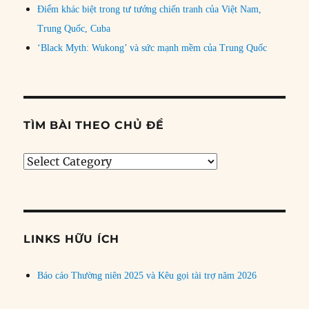
Điểm khác biệt trong tư tưởng chiến tranh của Việt Nam,
Trung Quốc, Cuba
‘Black Myth: Wukong’ và sức mạnh mềm của Trung Quốc
TÌM BÀI THEO CHỦ ĐỀ
Tìm
bài
theo
chủ
đề
LINKS HỮU ÍCH
Báo cáo Thường niên 2025 và Kêu gọi tài trợ năm 2026