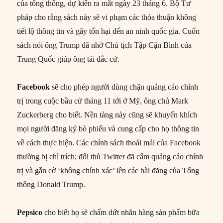
của tổng thống, dự kiến ​​ra mắt ngày 23 tháng 6. Bộ Tư
pháp cho rằng sách này sẽ vi phạm các thỏa thuận không
tiết lộ thông tin và gây tổn hại đến an ninh quốc gia. Cuốn
sách nói ông Trump đã nhờ Chủ tịch Tập Cận Bình của
Trung Quốc giúp ông tái đắc cử.
Facebook
sẽ cho phép người dùng chặn quảng cáo chính
trị trong cuộc bầu cử tháng 11 tới ở Mỹ, ông chủ Mark
Zuckerberg cho biết. Nền tảng này cũng sẽ khuyến khích
mọi người đăng ký bỏ phiếu và cung cấp cho họ thông tin
về cách thực hiện. Các chính sách thoải mái của Facebook
thường bị chỉ trích; đối thủ Twitter đã cấm quảng cáo chính
trị và gắn cờ ‘không chính xác’ lên các bài đăng của Tổng
thống Donald Trump.
Pepsico
cho biết họ sẽ chấm dứt nhãn hàng sản phẩm bữa