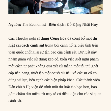
Nguồn:
The Economist |
Biên dịch:
Đỗ Đặng Nhật Huy
Các Thượng nghị sĩ
đảng Cộng hòa
đã công bố một
dự
luật cải cách cảnh sát
trong bối cảnh nổ ra biểu tình trên
toàn quốc chống lại sự tàn bạo của cảnh sát. Dự luật này
nhằm giảm việc sử dụng kẹp cổ, biến việc giết nghi phạm
một cách tự phát không qua xét xử thành một tội thù ghét
cấp liên bang, thiết lập một cơ sở dữ liệu về các sự cố có
dùng vũ lực, bên cạnh các biện pháp khác. Các thành viên
Dân chủ ở Hạ viện đệ trình một dự luật táo bạo hơn, bao
gồm chấm dứt miễn trừ truy tố có điều kiện cho các sĩ quan
cảnh sát.