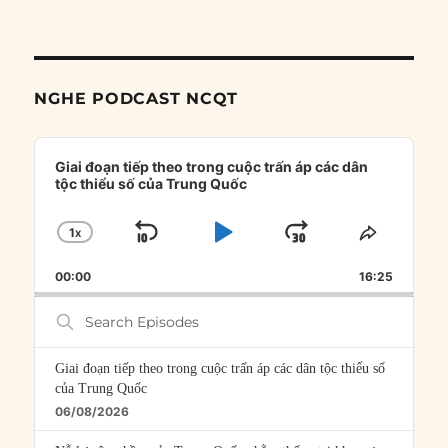
NGHE PODCAST NCQT
Audio
Player
Giai đoạn tiếp theo trong cuộc trấn áp các dân
tộc thiểu số của Trung Quốc
1
X
SKIP
PLAY
JUMP
CHANGE
SHARE
PLAYBACK
THIS
BACKWARD
PAUSE
FORWARD
00:00
RATE
16:25
EPISOD
Search
Episodes
Giai đoạn tiếp theo trong cuộc trấn áp các dân tộc thiểu số
của Trung Quốc
06/08/2026