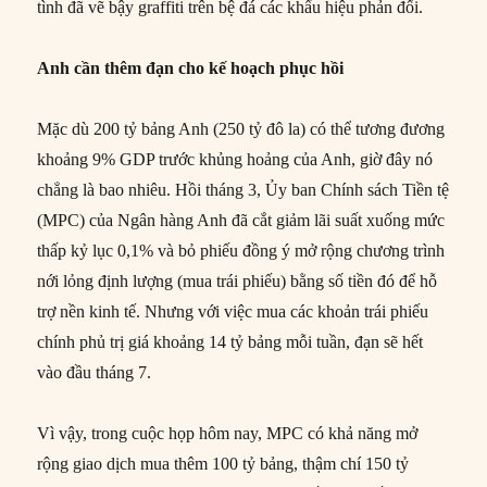
tình đã vẽ bậy graffiti trên bệ đá các khẩu hiệu phản đối.
Anh cần thêm đạn cho kế hoạch phục hồi
Mặc dù 200 tỷ bảng Anh (250 tỷ đô la) có thể tương đương
khoảng 9% GDP trước khủng hoảng của Anh, giờ đây nó
chẳng là bao nhiêu. Hồi tháng 3, Ủy ban Chính sách Tiền tệ
(MPC) của Ngân hàng Anh đã cắt giảm lãi suất xuống mức
thấp kỷ lục 0,1% và bỏ phiếu đồng ý mở rộng chương trình
nới lỏng định lượng (mua trái phiếu) bằng số tiền đó để hỗ
trợ nền kinh tế. Nhưng với việc mua các khoản trái phiếu
chính phủ trị giá khoảng 14 tỷ bảng mỗi tuần, đạn sẽ hết
vào đầu tháng 7.
Vì vậy, trong cuộc họp hôm nay, MPC có khả năng mở
rộng giao dịch mua thêm 100 tỷ bảng, thậm chí 150 tỷ