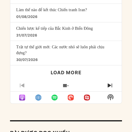
Làm thế nào để kết thúc Chiến tranh Iran?
01/08/2026
Chiến lược kế tiếp của Bắc Kinh ở Biển Đông
31/07/2026
Trật tự thế giới mới: Các nước nhỏ sẽ luôn phải chịu
đựng?
30/07/2026
LOAD MORE
PREVIOUS
SHOW
NEXT
EPISODE
EPISODES
EPISO
Show
LIST
Podcast
Informat