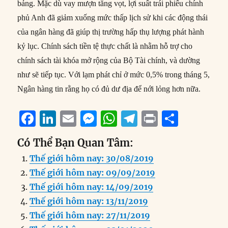
bảng. Mặc dù vay mượn tăng vọt, lợi suất trái phiếu chính
phủ Anh đã giảm xuống mức thấp lịch sử khi các động thái
của ngân hàng đã giúp thị trường hấp thụ lượng phát hành
kỷ lục. Chính sách tiền tệ thực chất là nhằm hỗ trợ cho
chính sách tài khóa mở rộng của Bộ Tài chính, và dường
như sẽ tiếp tục. Với lạm phát chỉ ở mức 0,5% trong tháng 5,
Ngân hàng tin rằng họ có đủ dư địa để nới lỏng hơn nữa.
F
Li
E
M
W
T
P
S
a
n
m
e
h
el
ri
h
Có Thể Bạn Quan Tâm:
c
k
ai
ss
at
e
n
a
Thế giới hôm nay: 30/08/2019
e
e
l
e
s
g
t
re
Thế giới hôm nay: 09/09/2019
b
d
n
A
r
Thế giới hôm nay: 14/09/2019
o
I
g
p
a
Thế giới hôm nay: 13/11/2019
o
n
er
p
m
Thế giới hôm nay: 27/11/2019