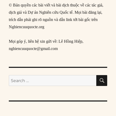
© Bản quyền các bài viết và bài dịch thuộc về các tác giả,
dịch giả và Dự án Nghiên cứu Quốc tế. Mọi bài đăng lại,
trích dẫn phải ghi rõ nguồn và dẫn link tới bài gốc trên
Nghiencuuquocte.org
Mọi góp ý, liên hệ xin gửi về: Lê Hồng Hiệp,
nghiencuuquocte@gmail.com
SE
Search
for: