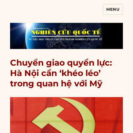
MENU
Nghiên cứu quốc tế
Chuyển giao quyền lực:
Hà Nội cần ‘khéo léo’
trong quan hệ với Mỹ