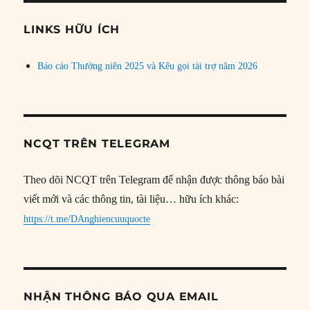
chủ
đề
LINKS HỮU ÍCH
Báo cáo Thường niên 2025 và Kêu gọi tài trợ năm 2026
NCQT TRÊN TELEGRAM
Theo dõi NCQT trên Telegram để nhận được thông báo bài
viết mới và các thông tin, tài liệu… hữu ích khác:
https://t.me/DAnghiencuuquocte
NHẬN THÔNG BÁO QUA EMAIL