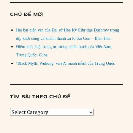
CHỦ ĐỀ MỚI
Hai bài diễn văn của Đại sứ Hoa Kỳ Elbridge Durbrow trong
dịp khởi công và khánh thành xa lộ Sài Gòn – Biên Hòa
Điểm khác biệt trong tư tưởng chiến tranh của Việt Nam,
Trung Quốc, Cuba
‘Black Myth: Wukong’ và sức mạnh mềm của Trung Quốc
TÌM BÀI THEO CHỦ ĐỀ
Tìm
bài
theo