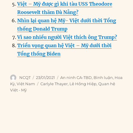
Việt – Mỹ được gì khi tàu USS Theodore
Roosevelt thăm Đà Nẵng?
Nhìn lại quan hệ Mỹ- Việt dưới thời Tổng
thống Donald Trump
Vì sao nhiều người Việt thích ông Trump?
Triển vọng quan hệ Việt – Mỹ dưới thời
Tổng thống Biden
Author
Posted
Categories
NCQT
23/01/2021
An ninh CA-TBD
,
Bình luận
,
Hoa
on
Tags
Kỳ
,
Việt Nam
Carlyle Thayer
,
Lê Hồng Hiệp
,
Quan hệ
Việt - Mỹ