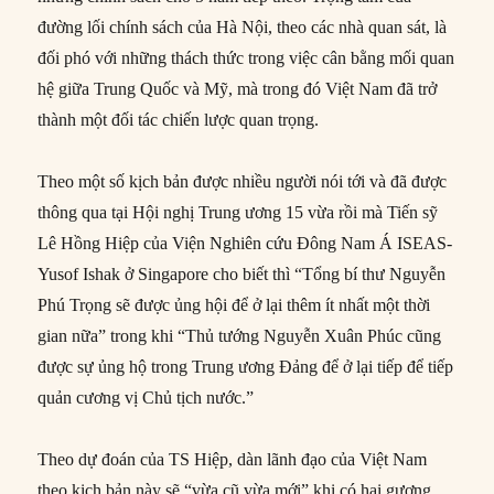
đường lối chính sách của Hà Nội, theo các nhà quan sát, là
đối phó với những thách thức trong việc cân bằng mối quan
hệ giữa Trung Quốc và Mỹ, mà trong đó Việt Nam đã trở
thành một đối tác chiến lược quan trọng.
Theo một số kịch bản được nhiều người nói tới và đã được
thông qua tại Hội nghị Trung ương 15 vừa rồi mà Tiến sỹ
Lê Hồng Hiệp của Viện Nghiên cứu Đông Nam Á ISEAS-
Yusof Ishak ở Singapore cho biết thì “Tổng bí thư Nguyễn
Phú Trọng sẽ được ủng hội để ở lại thêm ít nhất một thời
gian nữa” trong khi “Thủ tướng Nguyễn Xuân Phúc cũng
được sự ủng hộ trong Trung ương Đảng để ở lại tiếp để tiếp
quản cương vị Chủ tịch nước.”
Theo dự đoán của TS Hiệp, dàn lãnh đạo của Việt Nam
theo kịch bản này sẽ “vừa cũ vừa mới” khi có hai gương