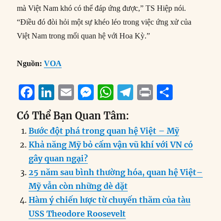
mà Việt Nam khó có thể đáp ứng được,” TS Hiệp nói.
“Điều đó đòi hỏi một sự khéo léo trong việc ứng xử của
Việt Nam trong mối quan hệ với Hoa Kỳ.”
Nguồn:
VOA
F
Li
E
M
W
T
P
S
a
n
m
e
h
el
ri
h
Có Thể Bạn Quan Tâm:
c
k
ai
ss
at
e
n
a
Bước đột phá trong quan hệ Việt – Mỹ
e
e
l
e
s
g
t
re
Khả năng Mỹ bỏ cấm vận vũ khí với VN có
b
d
n
A
r
gây quan ngại?
o
I
g
p
a
25 năm sau bình thường hóa, quan hệ Việt–
o
n
er
p
m
Mỹ vẫn còn những dè dặt
k
Hàm ý chiến lược từ chuyến thăm của tàu
USS Theodore Roosevelt