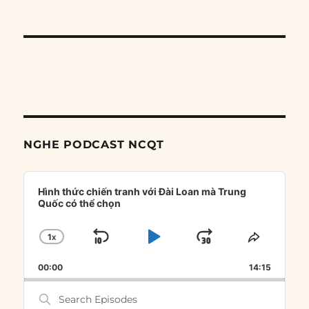
NGHE PODCAST NCQT
Audio
Player
Hình thức chiến tranh với Đài Loan mà Trung
Quốc có thể chọn
1
X
SKIP
PLAY
JUMP
CHANGE
SHARE
PLAYBACK
THIS
BACKWARD
PAUSE
FORWARD
00:00
RATE
14:15
EPISOD
Search
Episodes