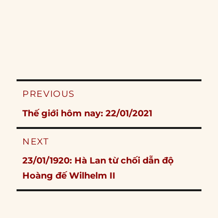
Post
PREVIOUS
navigation
Previous
Thế giới hôm nay: 22/01/2021
post:
NEXT
Next
23/01/1920: Hà Lan từ chối dẫn độ
post:
Hoàng đế Wilhelm II