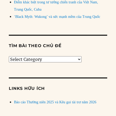
Điểm khác biệt trong tư tưởng chiến tranh của Việt Nam,
Trung Quốc, Cuba
‘Black Myth: Wukong’ và sức mạnh mềm của Trung Quốc
TÌM BÀI THEO CHỦ ĐỀ
Tìm
bài
theo
chủ
đề
LINKS HỮU ÍCH
Báo cáo Thường niên 2025 và Kêu gọi tài trợ năm 2026