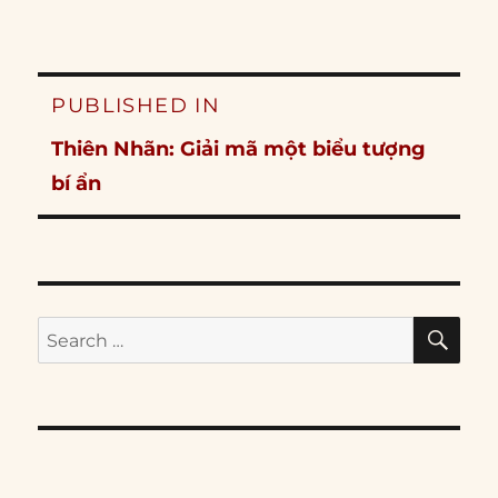
Post
PUBLISHED IN
navigation
Thiên Nhãn: Giải mã một biểu tượng
bí ẩn
SE
Search
for: