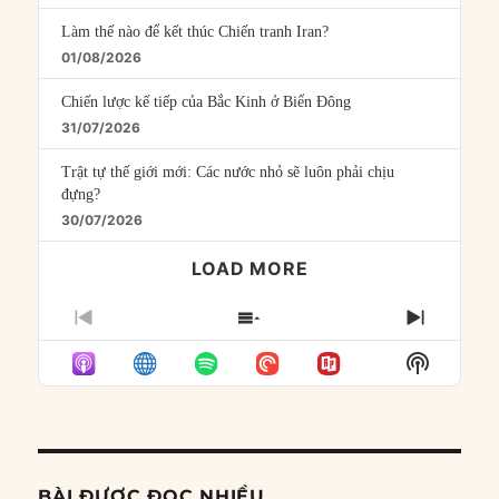
Làm thế nào để kết thúc Chiến tranh Iran?
01/08/2026
Chiến lược kế tiếp của Bắc Kinh ở Biển Đông
31/07/2026
Trật tự thế giới mới: Các nước nhỏ sẽ luôn phải chịu
đựng?
30/07/2026
LOAD MORE
PREVIOUS
SHOW
NEXT
EPISODE
EPISODES
EPISO
Show
LIST
Podcast
Informat
BÀI ĐƯỢC ĐỌC NHIỀU