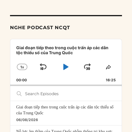
NGHE PODCAST NCQT
Audio
Player
Giai đoạn tiếp theo trong cuộc trấn áp các dân
tộc thiểu số của Trung Quốc
1
X
SKIP
PLAY
JUMP
CHANGE
SHARE
PLAYBACK
THIS
BACKWARD
PAUSE
FORWARD
00:00
RATE
16:25
EPISOD
Search
Episodes
Giai đoạn tiếp theo trong cuộc trấn áp các dân tộc thiểu số
của Trung Quốc
06/08/2026
Nỗ lực âm thầm của Trung Quốc nhằm thống trị khu vực