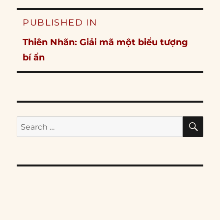
Post
PUBLISHED IN
navigation
Thiên Nhãn: Giải mã một biểu tượng
bí ẩn
SE
Search
for: