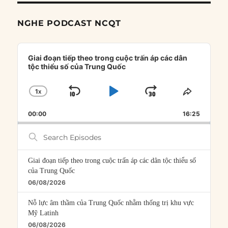
NGHE PODCAST NCQT
Audio
Player
Giai đoạn tiếp theo trong cuộc trấn áp các dân
tộc thiểu số của Trung Quốc
1
X
SKIP
PLAY
JUMP
CHANGE
SHARE
PLAYBACK
THIS
BACKWARD
PAUSE
FORWARD
00:00
RATE
16:25
EPISOD
Search
Episodes
Giai đoạn tiếp theo trong cuộc trấn áp các dân tộc thiểu số
của Trung Quốc
06/08/2026
Nỗ lực âm thầm của Trung Quốc nhằm thống trị khu vực
Mỹ Latinh
06/08/2026