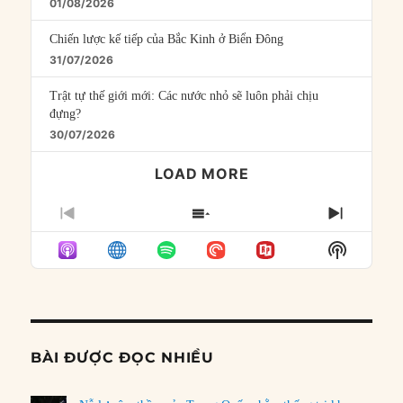
01/08/2026
Chiến lược kế tiếp của Bắc Kinh ở Biển Đông
31/07/2026
Trật tự thế giới mới: Các nước nhỏ sẽ luôn phải chịu
đựng?
30/07/2026
LOAD MORE
PREVIOUS
SHOW
NEXT
EPISODE
EPISODES
EPISO
Show
LIST
Podcast
Informat
BÀI ĐƯỢC ĐỌC NHIỀU