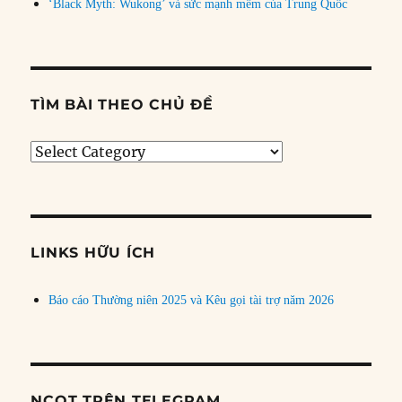
‘Black Myth: Wukong’ và sức mạnh mềm của Trung Quốc
TÌM BÀI THEO CHỦ ĐỀ
Tìm
bài
theo
chủ
đề
LINKS HỮU ÍCH
Báo cáo Thường niên 2025 và Kêu gọi tài trợ năm 2026
NCQT TRÊN TELEGRAM