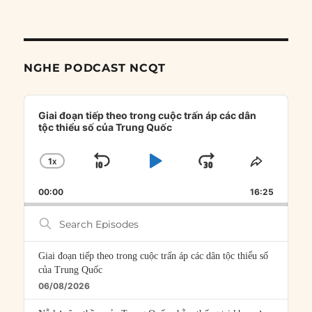
NGHE PODCAST NCQT
Audio
Player
Giai đoạn tiếp theo trong cuộc trấn áp các dân
tộc thiểu số của Trung Quốc
1
X
SKIP
PLAY
JUMP
CHANGE
SHARE
PLAYBACK
THIS
BACKWARD
PAUSE
FORWARD
00:00
RATE
16:25
EPISOD
Search
Episodes
Giai đoạn tiếp theo trong cuộc trấn áp các dân tộc thiểu số
của Trung Quốc
06/08/2026