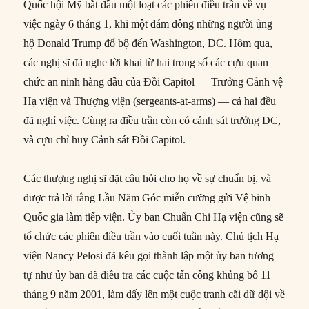
Quốc hội Mỹ bắt đầu một loạt các phiên điều trần về vụ
việc ngày 6 tháng 1, khi một đám đông những người ủng
hộ Donald Trump đổ bộ đến Washington, DC. Hôm qua,
các nghị sĩ đã nghe lời khai từ hai trong số các cựu quan
chức an ninh hàng đầu của Đồi Capitol — Trưởng Cảnh vệ
Hạ viện và Thượng viện (sergeants-at-arms) — cả hai đều
đã nghỉ việc. Cùng ra điều trần còn có cảnh sát trưởng DC,
và cựu chỉ huy Cảnh sát Đồi Capitol.
Các thượng nghị sĩ đặt câu hỏi cho họ về sự chuẩn bị, và
được trả lời rằng Lầu Năm Góc miễn cưỡng gửi Vệ binh
Quốc gia làm tiếp viện. Ủy ban Chuẩn Chi Hạ viện cũng sẽ
tổ chức các phiên điều trần vào cuối tuần này. Chủ tịch Hạ
viện Nancy Pelosi đã kêu gọi thành lập một ủy ban tương
tự như ủy ban đã điều tra các cuộc tấn công khủng bố 11
tháng 9 năm 2001, làm dấy lên một cuộc tranh cãi dữ dội về