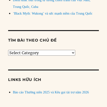
Điểm khác biệt trong tư tưởng chiến tranh của Việt Nam,
Trung Quốc, Cuba
‘Black Myth: Wukong’ và sức mạnh mềm của Trung Quốc
TÌM BÀI THEO CHỦ ĐỀ
Tìm
bài
theo
chủ
đề
LINKS HỮU ÍCH
Báo cáo Thường niên 2025 và Kêu gọi tài trợ năm 2026