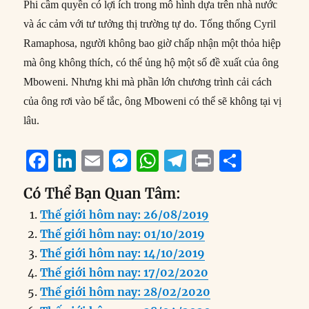
Phi cầm quyền có lợi ích trong mô hình dựa trên nhà nước
và ác cảm với tư tưởng thị trường tự do. Tổng thống Cyril
Ramaphosa, người không bao giờ chấp nhận một thỏa hiệp
mà ông không thích, có thể ủng hộ một số đề xuất của ông
Mboweni. Nhưng khi mà phần lớn chương trình cải cách
của ông rơi vào bế tắc, ông Mboweni có thể sẽ không tại vị
lâu.
F
Li
E
M
W
T
P
S
a
n
m
e
h
el
ri
h
Có Thể Bạn Quan Tâm:
c
k
ai
ss
at
e
n
a
Thế giới hôm nay: 26/08/2019
e
e
l
e
s
g
t
re
Thế giới hôm nay: 01/10/2019
b
d
n
A
r
Thế giới hôm nay: 14/10/2019
o
I
g
p
a
Thế giới hôm nay: 17/02/2020
o
n
er
p
m
Thế giới hôm nay: 28/02/2020