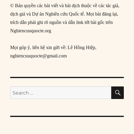
© Bản quyền các bài viết và bài dịch thuộc về các tác giả,
dịch giả và Dự án Nghiên cứu Quốc tế. Mọi bài đăng lại,
trích dẫn phải ghi rõ nguồn và dẫn link tới bài gốc trên
Nghiencuuquocte.org
Mọi góp ý, liên hệ xin gửi về: Lê Hồng Hiệp,
nghiencuuquocte@gmail.com
SE
Search
for: