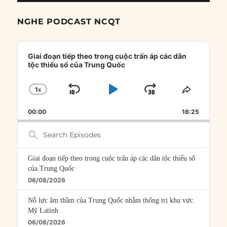
NGHE PODCAST NCQT
Audio
Player
Giai đoạn tiếp theo trong cuộc trấn áp các dân
tộc thiểu số của Trung Quốc
1
X
SKIP
PLAY
JUMP
CHANGE
SHARE
PLAYBACK
THIS
BACKWARD
PAUSE
FORWARD
00:00
RATE
16:25
EPISOD
Search
Episodes
Giai đoạn tiếp theo trong cuộc trấn áp các dân tộc thiểu số
của Trung Quốc
06/08/2026
Nỗ lực âm thầm của Trung Quốc nhằm thống trị khu vực
Mỹ Latinh
06/08/2026