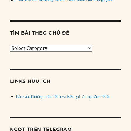
‘Black Myth: Wukong’ và sức mạnh mềm của Trung Quốc
TÌM BÀI THEO CHỦ ĐỀ
Tìm
bài
theo
chủ
đề
LINKS HỮU ÍCH
Báo cáo Thường niên 2025 và Kêu gọi tài trợ năm 2026
NCQT TRÊN TELEGRAM