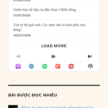
01/08/2026
Chiến lược kế tiếp của Bắc Kinh ở Biển Đông
31/07/2026
Trật tự thế giới mới: Các nước nhỏ sẽ luôn phải chịu
đựng?
30/07/2026
LOAD MORE
PREVIOUS
SHOW
NEXT
EPISODE
EPISODES
EPISO
Show
LIST
Podcast
Informat
BÀI ĐƯỢC ĐỌC NHIỀU
Nỗ lực âm thầm của Trung Quốc nhằm thống trị khu