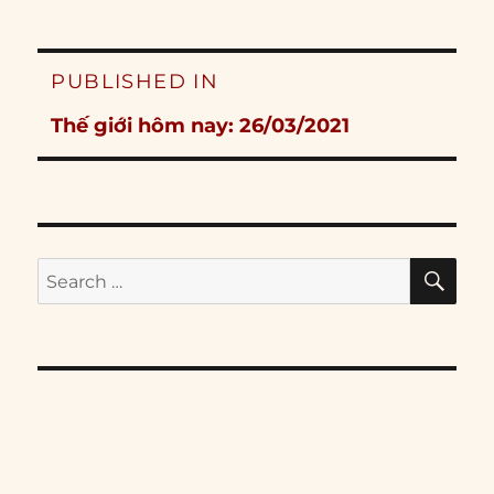
Post
PUBLISHED IN
navigation
Thế giới hôm nay: 26/03/2021
SE
Search
for: