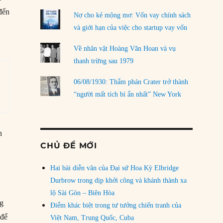
 đến
Nợ cho kẻ mộng mơ: Vốn vay chính sách
và giới hạn của việc cho startup vay vốn
Về nhân vật Hoàng Văn Hoan và vụ
thanh trừng sau 1979
06/08/1930: Thẩm phán Crater trở thành
“người mất tích bí ẩn nhất” New York
n
CHỦ ĐỀ MỚI
n
Hai bài diễn văn của Đại sứ Hoa Kỳ Elbridge
Durbrow trong dịp khởi công và khánh thành xa
lộ Sài Gòn – Biên Hòa
ng
Điểm khác biệt trong tư tưởng chiến tranh của
để
Việt Nam, Trung Quốc, Cuba