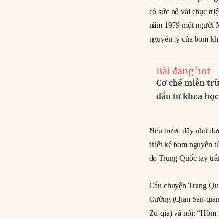
có sức nổ vài chục tri
năm 1979 một người My
nguyên lý của bom khi
Bài đang hot
Cơ chế miễn trừ
đầu tư khoa học
Nếu trước đây nhờ đượ
thiết kế bom nguyên tử
do Trung Quốc tay trắ
Câu chuyện Trung Quô
Cường (Qian San-qian
Zu-qia) và nói: “Hôm 