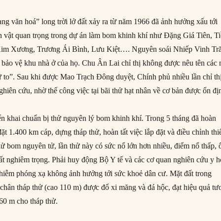
 văn hoá” long trời lở đất xảy ra từ năm 1966 đã ảnh hưởng xấu tới
n vật quan trọng trong dự án làm bom khinh khí như Đặng Giá Tiên, T
m Xương, Trương Ái Bình, Lưu Kiệt…. Nguyên soái Nhiếp Vinh Tr
c bảo vệ khu nhà ở của họ. Chu Ân Lai chỉ thị không được nêu tên các 
 to”. Sau khi được Mao Trạch Đông duyệt, Chính phủ nhiều lần chỉ th
ghiên cứu, nhờ thế công việc tại bãi thử hạt nhân về cơ bản được ổn đị
iển khai chuẩn bị thử nguyên lý bom khinh khí. Trong 5 tháng đã hoàn
đặt 1.400 km cáp, dựng tháp thử, hoàn tất việc lắp đặt và điều chỉnh thi
 thử bom nguyên tử, lần thử này có sức nổ lớn hơn nhiều, điểm nổ thấp, 
t nghiêm trọng. Phải huy động Bộ Y tế và các cơ quan nghiên cứu y 
hiễm phóng xạ không ảnh hưởng tới sức khoẻ dân cư. Mặt đất trong
 chân tháp thử (cao 110 m) được đổ xi măng và đá hộc, đạt hiệu quả tư
60 m cho tháp thử.