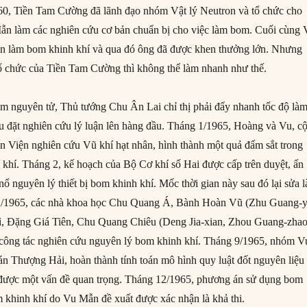
60, Tiền Tam Cường đã lãnh đạo nhóm Vật lý Neutron và tổ chức cho
 làm các nghiên cứu cơ bản chuẩn bị cho việc làm bom. Cuối cùng 
n làm bom khinh khí và qua đó ông đã được khen thưởng lớn. Nhưng
tổ chức của Tiền Tam Cường thì không thể làm nhanh như thế.
m nguyên tử, Thủ tướng Chu Ân Lai chỉ thị phải đẩy nhanh tốc độ là
u đặt nghiên cứu lý luận lên hàng đầu. Tháng 1/1965, Hoàng và Vu, c
ến Viện nghiên cứu Vũ khí hạt nhân, hình thành một quả đấm sắt trong
 khí. Tháng 2, kế hoạch của Bộ Cơ khí số Hai được cấp trên duyệt, ấn
ổ nguyên lý thiết bị bom khinh khí. Mốc thời gian này sau đó lại sửa l
2/1965, các nhà khoa học Chu Quang Á, Bành Hoàn Vũ (Zhu Guang-y
ì, Đặng Giá Tiên, Chu Quang Chiêu (Deng Jia-xian, Zhou Guang-zhao
 công tác nghiên cứu nguyên lý bom khinh khí. Tháng 9/1965, nhóm V
n Thượng Hải, hoàn thành tính toán mô hình quy luật đốt nguyên liệu
t được một vấn đề quan trọng. Tháng 12/1965, phương án sử dụng bom
 khinh khí do Vu Mẫn đề xuất được xác nhận là khả thi.