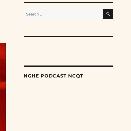
h
SEARCH
Search
for:
NGHE PODCAST NCQT
Search
Episodes
Giai đoạn tiếp theo trong cuộc trấn áp các dân
tộc thiểu số của Trung Quốc