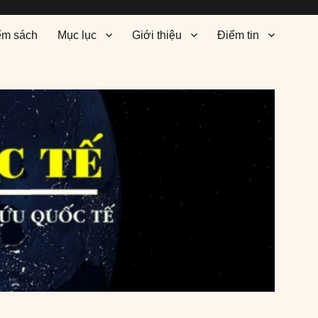
ểm sách
Mục lục
Giới thiệu
Điểm tin