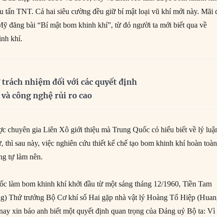
ệu tấn TNT. Cả hai siêu cường đều giữ bí mật loại vũ khí mới này. Mãi
̃ đăng bài “Bí mật bom khinh khí”, từ đó người ta mới biết qua về
nh khí.
 trách nhiệm đối với các quyết định
 và công nghệ rủi ro cao
c chuyên gia Liên Xô giới thiệu mà Trung Quốc có hiểu biết về lý luậ
, thì sau này, việc nghiên cứu thiết kế chế tạo bom khinh khí hoàn toà
ng tự làm nên.
́c làm bom khinh khí khởi đầu từ một sáng tháng 12/1960, Tiền Tam
g) Thứ trưởng Bộ Cơ khí số Hai gặp nhà vật lý Hoàng Tổ Hiệp (Hua
nay xin báo anh biết một quyết định quan trọng của Đảng uỷ Bộ ta: Vì 