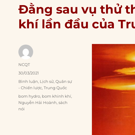
Đằng sau vụ thử 
khí lần đầu của T
Author
NCQT
Posted
30/03/2021
on
Categories
Bình luận
,
Lịch sử
,
Quân sự
- Chiến lược
,
Trung Quốc
Tags
bom hydro
,
bom khinh khí
,
Nguyễn Hải Hoành
,
sách
nói