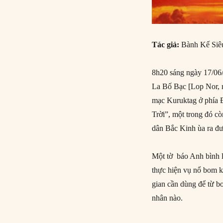
Tác giả:
Bành Kế Siêu
8h20 sáng ngày 17/06/
La Bố Bạc [Lop Nor, 
mạc Kuruktag ở phía 
Trời”, một trong đó c
dân Bắc Kinh ùa ra đ
Một tờ báo Anh bình l
thực hiện vụ nổ bom kh
gian cần dùng để từ 
nhân nào.