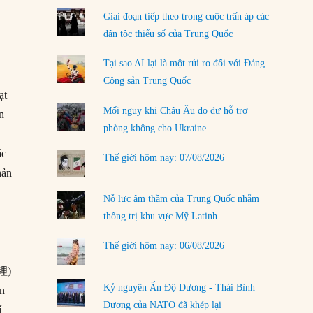
Đặt cược vào thất bại: Các quỹ đầu tư mạo
Giai đoạn tiếp theo trong cuộc trấn áp các
hiểm quốc gia và khía cạnh chính trị của vốn
dân tộc thiểu số của Trung Quốc
rủi ro
02/08/2026
Tại sao AI lại là một rủi ro đối với Đảng
Cộng sản Trung Quốc
Làm thế nào để kết thúc Chiến tranh Iran?
ạt
01/08/2026
Mối nguy khi Châu Âu do dự hỗ trợ
n
phòng không cho Ukraine
Chiến lược kế tiếp của Bắc Kinh ở Biển Đông
31/07/2026
́c
Thế giới hôm nay: 07/08/2026
hản
Trật tự thế giới mới: Các nước nhỏ sẽ luôn
phải chịu đựng?
Nỗ lực âm thầm của Trung Quốc nhằm
30/07/2026
thống trị khu vực Mỹ Latinh
LOAD MORE
Thế giới hôm nay: 06/08/2026
化锂)
Kỷ nguyên Ấn Độ Dương - Thái Bình
ên
Dương của NATO đã khép lại
í