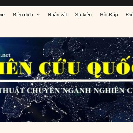
me
Biên dịch
Nhân vật
Sự kiện
Hỏi-Đáp
Đi