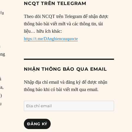
NCQT TRÊN TELEGRAM
Vu
Theo dõi NCQT trên Telegram để nhận được
thông báo bài viết mới và các thông tin, tài
liệu… hữu ích khác:
https://t.me/DAnghiencuuquocte
m
ộng
NHẬN THÔNG BÁO QUA EMAIL
à
Nhập địa chỉ email và đăng ký để được nhận
a,
thông báo khi có bài viết mới qua email.
)
u
Địa
chỉ
email
ĐĂNG KÝ