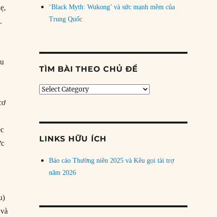
ẹ,
‘Black Myth: Wukong’ và sức mạnh mềm của
Trung Quốc
.
́u
TÌM BÀI THEO CHỦ ĐỀ
Tìm
bài
cơ
theo
chủ
ệc
đề
LINKS HỮU ÍCH
ức
Báo cáo Thường niên 2025 và Kêu gọi tài trợ
năm 2026
u)
 và