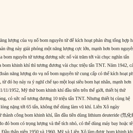
ng lượng của vụ nổ bom nguyên tử để kích hoạt phản ứng tổng hợp h
, phản ứng này giải phóng một năng lượng cực lớn, mạnh hơn bom nguyê
của bom nguyên tử tương đương sức nổ vài trăm tới vài chục nghìn tấn
 bom khinh khí thì tương đương vài chục triệu tấn TNT. Năm 1942, ca
đoán năng lượng do vụ nổ bom nguyên tử cung cấp có thể kích hoạt p
, từ đó họ nảy ra ý nghĩ chế tạo một loại siêu bom hạt nhân, mạnh hơn
11/1952, Mỹ thử bom khinh khí đầu tiên trên thế giới, thiết bị thử
ỏng, có sức nổ tương đương 10 triệu tấn TNT. Nhưng thiết bị cùng hệ
i lỏng nặng tới 65 tấn, không thể dùng làm vũ khí. Liên Xô ngày
ử thành công bom khinh khí, lần đầu tiên dùng lithium deuteride (氘
 do đó bom có trọng lượng và thể tích nhỏ, có thể dùng máy bay hoặc t
g. Đầu thập niên 1950 và 1960, Mỹ và Liên Xô làm được bom khinh kh