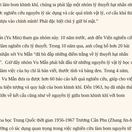
t làm bom khinh khí, chúng ta phải lập một nhóm lý thuyết hạt nhân nh
 nghiên cứu nguyên lý tác dụng và các quá trình vật lý, cơ cấu khả thi
 dựa vào chính mình! Phải đặc biệt chú ý giữ bí mật.”
 (Yu Min) tham gia nhóm này. 10 năm trước, anh đến Viện nghiên cư
làm nghiên cứu lý thuyết. Trong 10 năm qua, anh công bố hơn 20 bài
nhận xét Vu Mẫn “đã bù đắp những điểm trắng về lý thuyết hạt nhân
a”. Giờ đây nhóm Vu Mẫn phải bắt đầu từ những nguyên lý vật lý học 
làm việc của họ chỉ là bàn viết, thước tính và bảng đen. Trong 4 năm,
u Mẫn đưa ra được hơn 60 báo cáo kết quả nghiên cứu, giúp cho vi
ều hiện tượng và quy luật của bom khinh khí. Đến 1963, họ đã nhận th
t lớn về kết cấu cũng như về nguyên lý giữa bom khinh khí với bom
oa học Trung Quốc thời gian 1956-1967 Trương Cân Phu (Zhang Jin-f
ờng có tác dụng quan trọng trong việc nghiên cứu làm bom nguyên tử