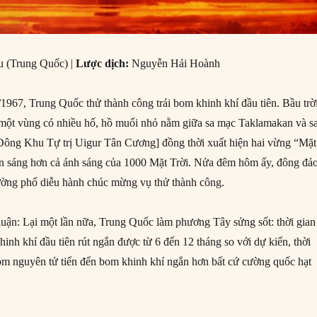
 (Trung Quốc) |
Lược dịch:
Nguyễn Hải Hoành
1967, Trung Quốc thử thành công trái bom khinh khí đầu tiên. Bầu trờ
một vùng có nhiều hố, hồ muối nhỏ nằm giữa sa mạc Taklamakan và s
Đông Khu Tự trị Uigur Tân Cương] đồng thời xuất hiện hai vừng “Mặt
òn sáng hơn cả ánh sáng của 1000 Mặt Trời. Nửa đêm hôm ấy, đông đả
ường phố diễu hành chúc mừng vụ thử thành công.
uận: Lại một lần nữa, Trung Quốc làm phương Tây sửng sốt: thời gian
inh khí đầu tiên rút ngắn được từ 6 đến 12 tháng so với dự kiến, thời
bom nguyên tử tiến đến bom khinh khí ngắn hơn bất cứ cường quốc hạt