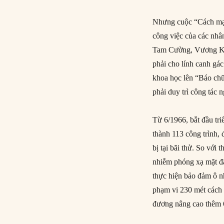
Nhưng cuộc “Cách mạng
công việc của các nhâ
Tam Cường, Vương Ki
phải cho lính canh gá
khoa học lên “Báo chữ
phải duy trì công tác n
Từ 6/1966, bắt đầu tr
thành 113 công trình, 
bị tại bãi thử. So với
nhiễm phóng xạ mặt đấ
thực hiện bảo đảm ô n
phạm vi 230 mét cách
đương nâng cao thêm 