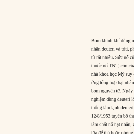
Bom khinh khí dùng nă
nhân deuteri và triti
tử rất nhiều. Sức nổ 
thuốc nổ TNT, còn của
nhà khoa học Mỹ suy 
ứng tổng hợp hạt nhân
bom nguyên tử. Ngày 1/
nghiệm dùng deuteri l
thống làm lạnh deuter
12/8/1953 tuyên bố th
làm chất nổ hạt nhân,
lửa để thả hoặc phón