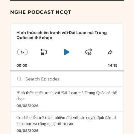
NGHE PODCAST NCQT
Audio
Player
Hình thức chiến tranh với Đài Loan mà Trung
Quốc có thể chọn
1
X
SKIP
PLAY
JUMP
CHANGE
SHARE
PLAYBACK
THIS
BACKWARD
PAUSE
FORWARD
00:00
RATE
14:15
EPISOD
Search
Episodes
Hình thức chiến tranh với Đài Loan mà Trung Quốc có thể
chọn
09/08/2026
Cơ chế miễn trừ trách nhiệm đối với các quyết định đầu tư
khoa học và công nghệ rủi ro cao
08/08/2026