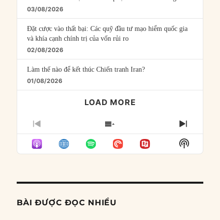
03/08/2026
Đặt cược vào thất bại: Các quỹ đầu tư mạo hiểm quốc gia
và khía cạnh chính trị của vốn rủi ro
02/08/2026
Làm thế nào để kết thúc Chiến tranh Iran?
01/08/2026
LOAD MORE
PREVIOUS
SHOW
NEXT
EPISODE
EPISODES
EPISO
Show
LIST
Podcast
Informat
BÀI ĐƯỢC ĐỌC NHIỀU