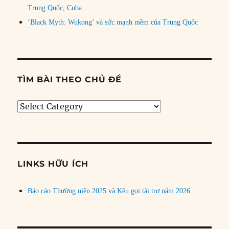
Trung Quốc, Cuba
‘Black Myth: Wukong’ và sức mạnh mềm của Trung Quốc
TÌM BÀI THEO CHỦ ĐỀ
Tìm
bài
theo
chủ
đề
LINKS HỮU ÍCH
Báo cáo Thường niên 2025 và Kêu gọi tài trợ năm 2026