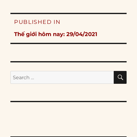
Post
PUBLISHED IN
navigation
Thế giới hôm nay: 29/04/2021
SE
Search
for: