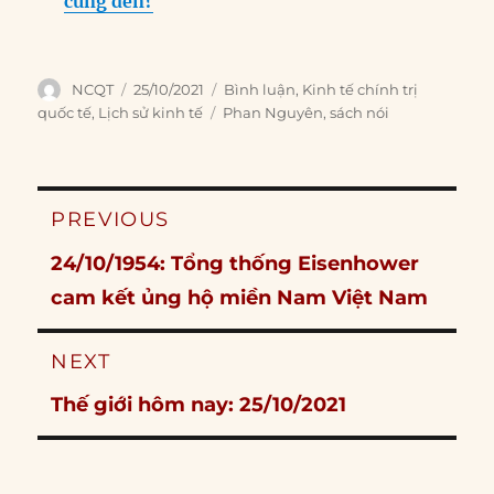
cũng đến?
Author
Posted
Categories
NCQT
25/10/2021
Bình luận
,
Kinh tế chính trị
on
Tags
quốc tế
,
Lịch sử kinh tế
Phan Nguyên
,
sách nói
Post
PREVIOUS
navigation
Previous
24/10/1954: Tổng thống Eisenhower
post:
cam kết ủng hộ miền Nam Việt Nam
NEXT
Next
Thế giới hôm nay: 25/10/2021
post: