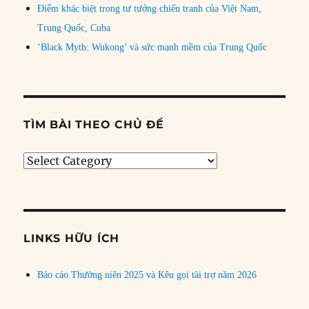
Điểm khác biệt trong tư tưởng chiến tranh của Việt Nam,
Trung Quốc, Cuba
‘Black Myth: Wukong’ và sức mạnh mềm của Trung Quốc
TÌM BÀI THEO CHỦ ĐỀ
Tìm
bài
theo
chủ
đề
LINKS HỮU ÍCH
Báo cáo Thường niên 2025 và Kêu gọi tài trợ năm 2026