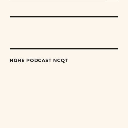
for:
NGHE PODCAST NCQT
Search
Episodes
Giai đoạn tiếp theo trong cuộc trấn áp các dân tộc thiểu số
của Trung Quốc
06/08/2026