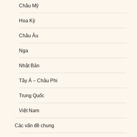
Châu Mỹ
Hoa Kỳ
Châu Âu
Nga
Nhật Bản
Tây Á – Châu Phi
Trung Quốc
Việt Nam
Nghiên cứu quốc tế
Các vấn đề chung