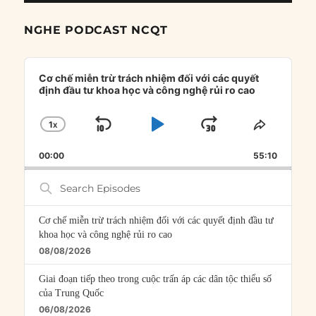
NGHE PODCAST NCQT
Audio
Player
Cơ chế miễn trừ trách nhiệm đối với các quyết
định đầu tư khoa học và công nghệ rủi ro cao
1
X
SKIP
PLAY
JUMP
CHANGE
SHARE
PLAYBACK
THIS
BACKWARD
PAUSE
FORWARD
00:00
RATE
55:10
EPISOD
Search
Episodes
Cơ chế miễn trừ trách nhiệm đối với các quyết định đầu tư
khoa học và công nghệ rủi ro cao
08/08/2026
Giai đoạn tiếp theo trong cuộc trấn áp các dân tộc thiểu số
của Trung Quốc
06/08/2026