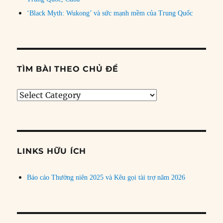
‘Black Myth: Wukong’ và sức mạnh mềm của Trung Quốc
TÌM BÀI THEO CHỦ ĐỀ
Tìm
bài
theo
chủ
đề
LINKS HỮU ÍCH
Báo cáo Thường niên 2025 và Kêu gọi tài trợ năm 2026