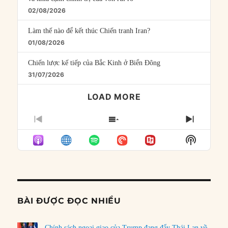
02/08/2026
Làm thế nào để kết thúc Chiến tranh Iran?
01/08/2026
Chiến lược kế tiếp của Bắc Kinh ở Biển Đông
31/07/2026
LOAD MORE
PREVIOUS
SHOW
NEXT
EPISODE
EPISODES
EPISO
Show
LIST
Podcast
Informat
BÀI ĐƯỢC ĐỌC NHIỀU
Chính sách ngoại giao của Trump đang đẩy Thái Lan về