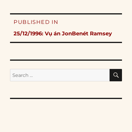
Post
PUBLISHED IN
navigation
25/12/1996: Vụ án JonBenét Ramsey
SE
Search
for: