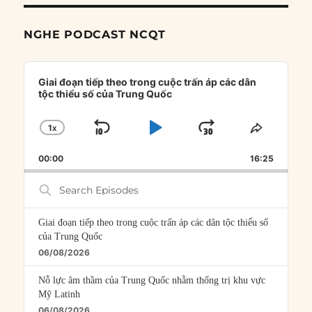
NGHE PODCAST NCQT
Audio
Player
Giai đoạn tiếp theo trong cuộc trấn áp các dân
tộc thiểu số của Trung Quốc
1
X
SKIP
PLAY
JUMP
CHANGE
SHARE
PLAYBACK
THIS
BACKWARD
PAUSE
FORWARD
00:00
RATE
16:25
EPISOD
Search
Episodes
Giai đoạn tiếp theo trong cuộc trấn áp các dân tộc thiểu số
của Trung Quốc
06/08/2026
Nỗ lực âm thầm của Trung Quốc nhằm thống trị khu vực
Mỹ Latinh
06/08/2026