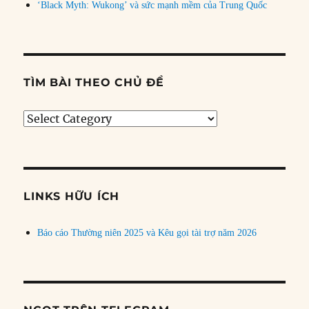
‘Black Myth: Wukong’ và sức mạnh mềm của Trung Quốc
TÌM BÀI THEO CHỦ ĐỀ
Tìm
bài
theo
chủ
đề
LINKS HỮU ÍCH
Báo cáo Thường niên 2025 và Kêu gọi tài trợ năm 2026