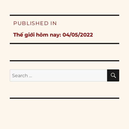
Post
PUBLISHED IN
navigation
Thế giới hôm nay: 04/05/2022
SE
Search
for: