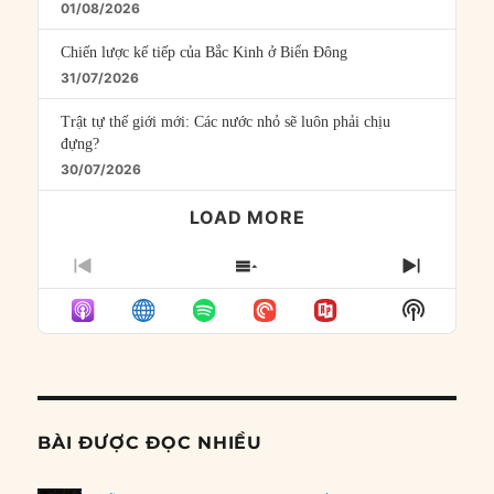
01/08/2026
Chiến lược kế tiếp của Bắc Kinh ở Biển Đông
31/07/2026
Trật tự thế giới mới: Các nước nhỏ sẽ luôn phải chịu
đựng?
30/07/2026
LOAD MORE
PREVIOUS
SHOW
NEXT
EPISODE
EPISODES
EPISO
Show
LIST
Podcast
Informat
BÀI ĐƯỢC ĐỌC NHIỀU