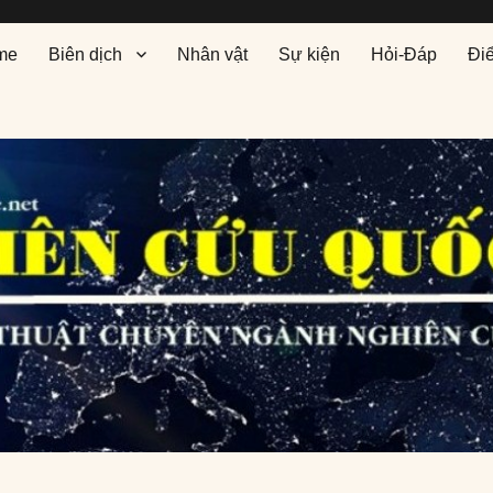
me
Biên dịch
Nhân vật
Sự kiện
Hỏi-Đáp
Đi