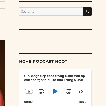
SEARCH
Search
for:
NGHE PODCAST NCQT
Audio
Player
Giai đoạn tiếp theo trong cuộc trấn áp
các dân tộc thiểu số của Trung Quốc
1
X
SKIP
PLAY
JUMP
CHANGE
SHARE
PLAYBACK
THIS
BACKWARD
PAUSE
FORWARD
00:00
RATE
16:25
EPISODE