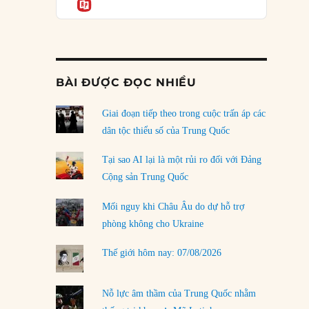
Informatio
04/08/2026
Điểm mù chiến lược của Trump tại Thái Bình
Dương
03/08/2026
BÀI ĐƯỢC ĐỌC NHIỀU
Đặt cược vào thất bại: Các quỹ đầu tư mạo
hiểm quốc gia và khía cạnh chính trị của vốn
rủi ro
Giai đoạn tiếp theo trong cuộc trấn áp các
02/08/2026
dân tộc thiểu số của Trung Quốc
Làm thế nào để kết thúc Chiến tranh Iran?
Tại sao AI lại là một rủi ro đối với Đảng
01/08/2026
Cộng sản Trung Quốc
Chiến lược kế tiếp của Bắc Kinh ở Biển Đông
Mối nguy khi Châu Âu do dự hỗ trợ
31/07/2026
phòng không cho Ukraine
Trật tự thế giới mới: Các nước nhỏ sẽ luôn
Thế giới hôm nay: 07/08/2026
phải chịu đựng?
30/07/2026
Nỗ lực âm thầm của Trung Quốc nhằm
LOAD MORE