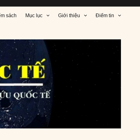
ểm sách
Mục lục
Giới thiệu
Điểm tin