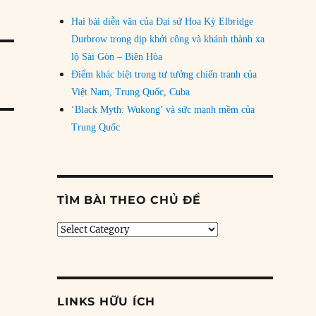
Hai bài diễn văn của Đại sứ Hoa Kỳ Elbridge
Durbrow trong dịp khởi công và khánh thành xa
lộ Sài Gòn – Biên Hòa
Điểm khác biệt trong tư tưởng chiến tranh của
Việt Nam, Trung Quốc, Cuba
‘Black Myth: Wukong’ và sức mạnh mềm của
Trung Quốc
TÌM BÀI THEO CHỦ ĐỀ
Tìm
bài
theo
chủ
đề
LINKS HỮU ÍCH