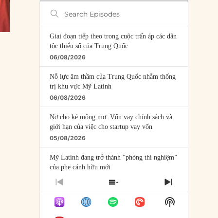
Search
Episodes
Giai đoạn tiếp theo trong cuộc trấn áp các dân
tộc thiểu số của Trung Quốc
06/08/2026
Nỗ lực âm thầm của Trung Quốc nhằm thống
trị khu vực Mỹ Latinh
06/08/2026
Nợ cho kẻ mộng mơ: Vốn vay chính sách và
giới hạn của việc cho startup vay vốn
05/08/2026
Mỹ Latinh đang trở thành “phòng thí nghiệm”
của phe cánh hữu mới
04/08/2026
PREVIOUS
SHOW
NEXT
EPISODE
EPISODES
EPISODE
Tại sao Trung Quốc phủ nhận cuộc gặp với
Show
LIST
Ngoại trưởng Nhật Bản?
Podcast