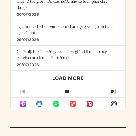
Trật tự thế giới mới: Các nước nhỏ sẽ luôn phải chịu
đựng?
30/07/2026
Tập tìm cách chôn vùi bê bối chấn động vòng tròn thân
cận của mình
29/07/2026
Chiến dịch ‘siêu cường drone’ có giúp Ukraine xoay
chuyển cục diện chiến trường?
29/07/2026
LOAD MORE
PREVIOUS
SHOW
NEXT
EPISODE
EPISODES
EPISO
Show
LIST
Podcast
Informat