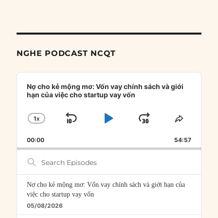
NGHE PODCAST NCQT
Audio
Player
Nợ cho kẻ mộng mơ: Vốn vay chính sách và giới
hạn của việc cho startup vay vốn
1
X
SKIP
PLAY
JUMP
CHANGE
SHARE
PLAYBACK
THIS
BACKWARD
PAUSE
FORWARD
00:00
RATE
54:57
EPISOD
Search
Episodes
Nợ cho kẻ mộng mơ: Vốn vay chính sách và giới hạn của
việc cho startup vay vốn
05/08/2026