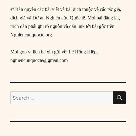
© Bản quyền các bài viết và bài dịch thuộc về các tác giả,
dịch giả và Dự án Nghiên cứu Quốc tế. Mọi bài đăng lại,
trích dẫn phải ghi rõ nguồn và dẫn link tới bài gốc trên
Nghiencuuquocte.org
Mọi góp ý, liên hệ xin gửi về: Lê Hồng Hiệp,
nghiencuuquocte@gmail.com
SE
Search
for: