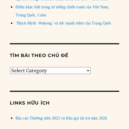
Điểm khác biệt trong tư tưởng chiến tranh của Việt Nam,
Trung Quốc, Cuba
‘Black Myth: Wukong’ và sức mạnh mềm của Trung Quốc
TÌM BÀI THEO CHỦ ĐỀ
Tìm
bài
theo
chủ
đề
LINKS HỮU ÍCH
Báo cáo Thường niên 2025 và Kêu gọi tài trợ năm 2026