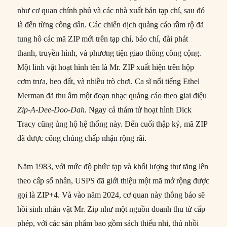
như cơ quan chính phủ và các nhà xuất bản tạp chí, sau đó
là đến từng công dân. Các chiến dịch quảng cáo rầm rộ đã
tung hô các mã ZIP mới trên tạp chí, báo chí, đài phát
thanh, truyền hình, và phương tiện giao thông công cộng.
Một linh vật hoạt hình tên là Mr. ZIP xuất hiện trên hộp
cơm trưa, heo đất, và nhiều trò chơi. Ca sĩ nổi tiếng Ethel
Merman đã thu âm một đoạn nhạc quảng cáo theo giai điệu
Zip-A-Dee-Doo-Dah.
Ngay cả thám tử hoạt hình Dick
Tracy cũng ủng hộ hệ thống này. Đến cuối thập kỷ, mã ZIP
đã được công chúng chấp nhận rộng rãi.
Năm 1983, với mức độ phức tạp và khối lượng thư tăng lên
theo cấp số nhân, USPS đã giới thiệu một mã mở rộng được
gọi là ZIP+4. Và vào năm 2024, cơ quan này thông báo sẽ
hồi sinh nhân vật Mr. Zip như một nguồn doanh thu từ cấp
phép, với các sản phẩm bao gồm sách thiếu nhi, thú nhồi