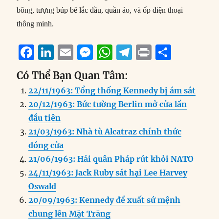
bông, tượng búp bê lắc đầu, quần áo, và ốp điện thoại
thông minh.
F
Li
E
M
W
T
P
S
a
n
m
e
h
el
ri
h
Có Thể Bạn Quan Tâm:
c
k
ai
ss
at
e
n
a
22/11/1963: Tổng thống Kennedy bị ám sát
e
e
l
e
s
g
t
re
20/12/1963: Bức tường Berlin mở cửa lần
b
d
n
A
r
đầu tiên
o
I
g
p
a
21/03/1963: Nhà tù Alcatraz chính thức
o
n
er
p
m
đóng cửa
k
21/06/1963: Hải quân Pháp rút khỏi NATO
24/11/1963: Jack Ruby sát hại Lee Harvey
Oswald
20/09/1963: Kennedy đề xuất sứ mệnh
chung lên Mặt Trăng