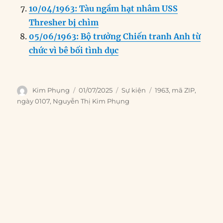
10/04/1963: Tàu ngầm hạt nhâm USS
Thresher bị chìm
05/06/1963: Bộ trưởng Chiến tranh Anh từ
chức vì bê bối tình dục
Author
Posted
Categories
Tags
Kim Phụng
01/07/2025
Sự kiện
1963
,
mã ZIP
,
on
ngày 0107
,
Nguyễn Thị Kim Phụng