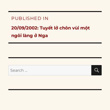
Post
PUBLISHED IN
navigation
20/09/2002: Tuyết lở chôn vùi một
ngôi làng ở Nga
SE
Search
for: