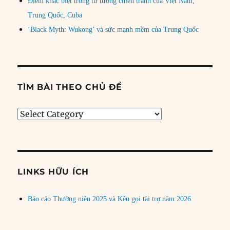
Điểm khác biệt trong tư tưởng chiến tranh của Việt Nam,
Trung Quốc, Cuba
‘Black Myth: Wukong’ và sức mạnh mềm của Trung Quốc
TÌM BÀI THEO CHỦ ĐỀ
Tìm
bài
theo
chủ
đề
LINKS HỮU ÍCH
Báo cáo Thường niên 2025 và Kêu gọi tài trợ năm 2026