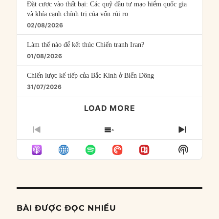
Đặt cược vào thất bại: Các quỹ đầu tư mạo hiểm quốc gia
và khía cạnh chính trị của vốn rủi ro
02/08/2026
Làm thế nào để kết thúc Chiến tranh Iran?
01/08/2026
Chiến lược kế tiếp của Bắc Kinh ở Biển Đông
31/07/2026
LOAD MORE
PREVIOUS
SHOW
NEXT
EPISODE
EPISODES
EPISO
Show
LIST
Podcast
Informat
BÀI ĐƯỢC ĐỌC NHIỀU