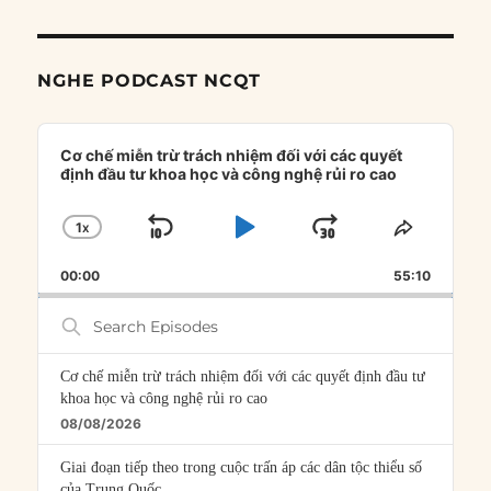
NGHE PODCAST NCQT
Audio
Player
Cơ chế miễn trừ trách nhiệm đối với các quyết
định đầu tư khoa học và công nghệ rủi ro cao
1
X
SKIP
PLAY
JUMP
CHANGE
SHARE
PLAYBACK
THIS
BACKWARD
PAUSE
FORWARD
00:00
RATE
55:10
EPISOD
Search
Episodes
Cơ chế miễn trừ trách nhiệm đối với các quyết định đầu tư
khoa học và công nghệ rủi ro cao
08/08/2026
Giai đoạn tiếp theo trong cuộc trấn áp các dân tộc thiểu số
của Trung Quốc