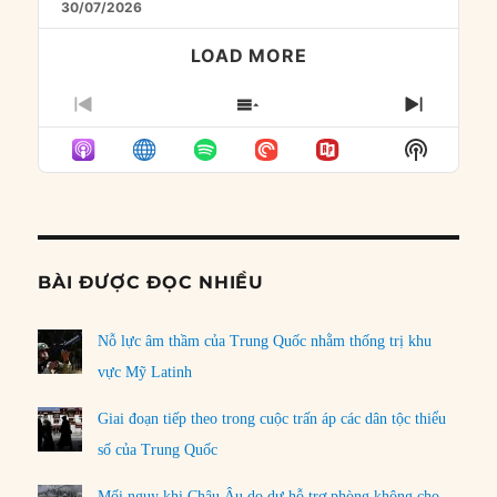
30/07/2026
LOAD MORE
PREVIOUS
SHOW
NEXT
EPISODE
EPISODES
EPISO
Show
LIST
Podcast
Informat
BÀI ĐƯỢC ĐỌC NHIỀU
Nỗ lực âm thầm của Trung Quốc nhằm thống trị khu
vực Mỹ Latinh
Giai đoạn tiếp theo trong cuộc trấn áp các dân tộc thiểu
số của Trung Quốc
Mối nguy khi Châu Âu do dự hỗ trợ phòng không cho