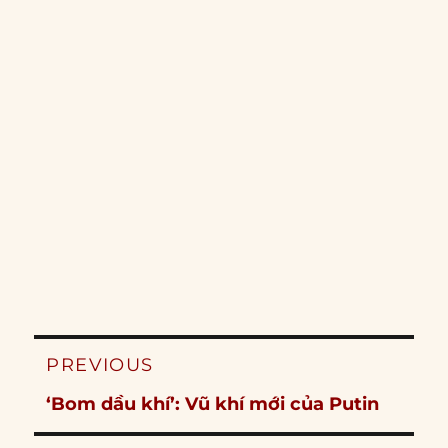
Post
PREVIOUS
navigation
Previous
‘Bom dầu khí’: Vũ khí mới của Putin
post: