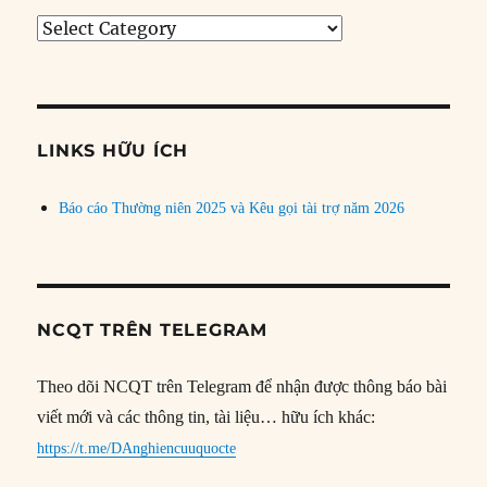
Tìm
bài
theo
chủ
đề
LINKS HỮU ÍCH
Báo cáo Thường niên 2025 và Kêu gọi tài trợ năm 2026
NCQT TRÊN TELEGRAM
Theo dõi NCQT trên Telegram để nhận được thông báo bài
viết mới và các thông tin, tài liệu… hữu ích khác:
https://t.me/DAnghiencuuquocte