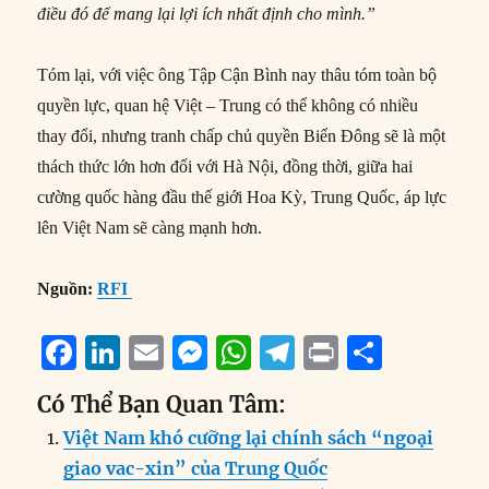
điều đó để mang lại lợi ích nhất định cho mình.”
Tóm lại, với việc ông Tập Cận Bình nay thâu tóm toàn bộ
quyền lực, quan hệ Việt – Trung có thể không có nhiều
thay đổi, nhưng tranh chấp chủ quyền Biển Đông sẽ là một
thách thức lớn hơn đối với Hà Nội, đồng thời, giữa hai
cường quốc hàng đầu thế giới Hoa Kỳ, Trung Quốc, áp lực
lên Việt Nam sẽ càng mạnh hơn.
Nguồn:
RFI
F
Li
E
M
W
T
P
S
a
n
m
e
h
el
ri
h
Có Thể Bạn Quan Tâm:
c
k
ai
ss
at
e
n
a
Việt Nam khó cưỡng lại chính sách “ngoại
e
e
l
e
s
g
t
re
giao vac-xin” của Trung Quốc