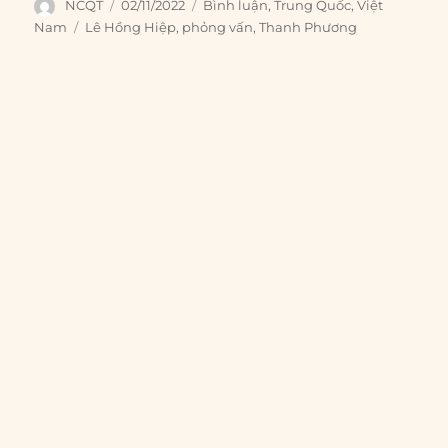
Author
Posted
Categories
NCQT
02/11/2022
Bình luận
,
Trung Quốc
,
Việt
on
Tags
Nam
Lê Hồng Hiệp
,
phỏng vấn
,
Thanh Phương