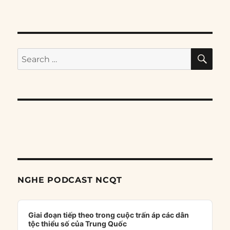
SE
Search
for:
NGHE PODCAST NCQT
Audio
Player
Giai đoạn tiếp theo trong cuộc trấn áp các dân
tộc thiểu số của Trung Quốc