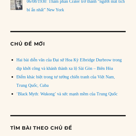
06/08/1930: Thẩm phán Crater trở thành “người mất tích
bí ẩn nhất” New York
CHỦ ĐỀ MỚI
Hai bài diễn văn của Đại sứ Hoa Kỳ Elbridge Durbrow trong
dịp khởi công và khánh thành xa lộ Sài Gòn – Biên Hòa
Điểm khác biệt trong tư tưởng chiến tranh của Việt Nam,
Trung Quốc, Cuba
‘Black Myth: Wukong’ và sức mạnh mềm của Trung Quốc
TÌM BÀI THEO CHỦ ĐỀ