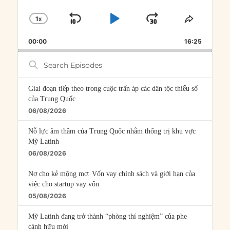
1
X
SKIP
PLAY
JUMP
CHANGE
SHARE
PLAYBACK
THIS
BACKWARD
PAUSE
FORWARD
00:00
RATE
16:25
EPISOD
Search
Episodes
Giai đoạn tiếp theo trong cuộc trấn áp các dân tộc thiểu số
của Trung Quốc
06/08/2026
Nỗ lực âm thầm của Trung Quốc nhằm thống trị khu vực
Mỹ Latinh
06/08/2026
Nợ cho kẻ mộng mơ: Vốn vay chính sách và giới hạn của
việc cho startup vay vốn
05/08/2026
Mỹ Latinh đang trở thành “phòng thí nghiệm” của phe
cánh hữu mới