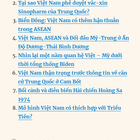
b
d
n
A
r
Tại sao Việt Nam phê duyệt vắc-xin
o
I
g
p
a
Sinopharm của Trung Quốc?
o
n
er
p
m
Biển Đông: Việt Nam có thêm hậu thuẫn
k
trong ASEAN
Việt Nam, ASEAN và Đối đầu Mỹ-Trung ở Ấn
Độ Dương-Thái Bình Dương
Nhìn lại một năm quan hệ Việt – Mỹ dưới
thời tổng thống Biden
Việt Nam thận trọng trước thông tin về căn
cứ Trung Quốc ở Cam Bốt
Bối cảnh và diễn biến Hải chiến Hoàng Sa
1974
Mô hình Việt Nam có thích hợp với Triều
Tiên?