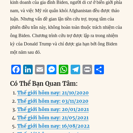
kinh doanh của gia đình Biden, người di cư ở biên giới phía
nam, và việc Mỹ rút quân khỏi Afghanistan đều được thảo
luận. Nhưng vấn đề gian lận tiền cứu trợ, trọng tâm của
phiên điều trần này, không hoàn toàn thuộc trách nhiệm của
ông Biden. Chương trình cứu trợ được lập ra trong nhiệm
kỳ của Donald Trump và chỉ được gia hạn bởi ông Biden
một năm sau đó.
F
Li
E
M
W
T
P
S
a
n
m
e
h
el
ri
h
Có Thể Bạn Quan Tâm:
c
k
ai
ss
at
e
n
a
Thế giới hôm nay: 21/10/2020
e
e
l
e
s
g
t
re
Thế giới hôm nay: 03/11/2020
b
d
n
A
r
Thế giới hôm nay: 20/01/2021
o
I
g
p
a
Thế giới hôm nay: 21/05/2021
o
n
er
p
m
Thế giới hôm nay: 16/08/2022