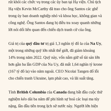
rút khỏi các chức vụ trong các ủy ban tại Hạ viện. Chủ tịch
Hạ viện Kevin McCarthy đã trao cho ông Santos các ghế
trong ủy ban doanh nghiệp nhỏ và khoa học, không gian và
công nghệ. Ông Santos đang bị điều tra xoay quanh những
lời nói dối liên quan đến chiến dịch tranh cử của ông.
Giá trị của
quỹ đầu
tư
trị giá 1,3 nghìn tỷ đô la của
Na Uy
,
một trong những quỹ lớn nhất thế giới, đã giảm khoảng
14% trong năm 2022. Quỹ này, vốn nắm giữ số tài sản lớn
hơn gần ba lần GDP của Na Uy, đã mất 1,64 nghìn tỷ krone
(167 tỷ đô la) vào năm ngoái. CEO Nicolai Tangen đổ lỗi
cho chiến tranh Ukraine, lạm phát cao, và lãi suất tăng.
Tỉnh
British Columbia
của
Canada
đang bắt đầu cuộc thử
nghiệm kéo dài ba năm để phi hình sự hoá các loại ma túy
nặng, lần đầu tiên trong lịch sử nước này. Người lớn hiện