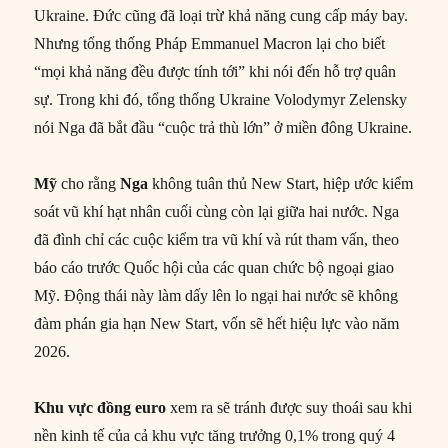
Ukraine. Đức cũng đã loại trừ khả năng cung cấp máy bay.
Nhưng tổng thống Pháp Emmanuel Macron lại cho biết
“mọi khả năng đều được tính tới” khi nói đến hỗ trợ quân
sự. Trong khi đó, tổng thống Ukraine Volodymyr Zelensky
nói Nga đã bắt đầu “cuộc trả thù lớn” ở miền đông Ukraine.
Mỹ
cho rằng
Nga
không tuân thủ New Start, hiệp ước kiểm
soát vũ khí hạt nhân cuối cùng còn lại giữa hai nước. Nga
đã đình chỉ các cuộc kiểm tra vũ khí và rút tham vấn, theo
báo cáo trước Quốc hội của các quan chức bộ ngoại giao
Mỹ. Động thái này làm dấy lên lo ngại hai nước sẽ không
đàm phán gia hạn New Start, vốn sẽ hết hiệu lực vào năm
2026.
Khu vực đồng euro
xem ra sẽ tránh được suy thoái sau khi
nền kinh tế của cả khu vực tăng trưởng 0,1% trong quý 4