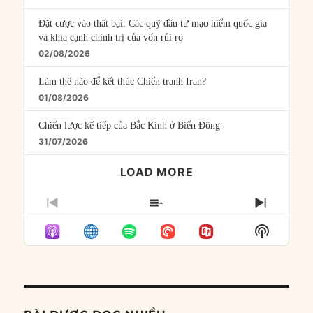
Đặt cược vào thất bại: Các quỹ đầu tư mạo hiểm quốc gia
và khía cạnh chính trị của vốn rủi ro
02/08/2026
Làm thế nào để kết thúc Chiến tranh Iran?
01/08/2026
Chiến lược kế tiếp của Bắc Kinh ở Biển Đông
31/07/2026
LOAD MORE
PREVIOUS
SHOW
NEXT
EPISODE
EPISODES
EPISO
Show
LIST
Podcast
Informat