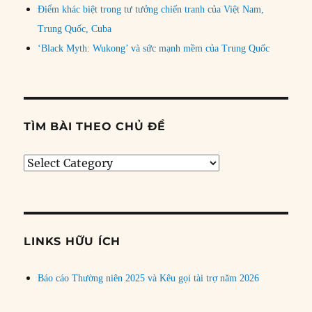
Điểm khác biệt trong tư tưởng chiến tranh của Việt Nam,
Trung Quốc, Cuba
‘Black Myth: Wukong’ và sức mạnh mềm của Trung Quốc
TÌM BÀI THEO CHỦ ĐỀ
Tìm
bài
theo
chủ
đề
LINKS HỮU ÍCH
Báo cáo Thường niên 2025 và Kêu gọi tài trợ năm 2026