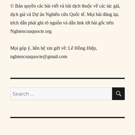
© Bản quyền các bài viết và bài dịch thuộc về các tác giả,
dịch giả và Dự án Nghiên cứu Quốc tế. Mọi bài đăng lại,
trích dẫn phải ghi rõ nguồn và dẫn link tới bài gốc trên
Nghiencuuquocte.org
Mọi góp ý, liên hệ xin gửi về: Lê Hồng Hiệp,
nghiencuuquocte@gmail.com
SE
Search
for: