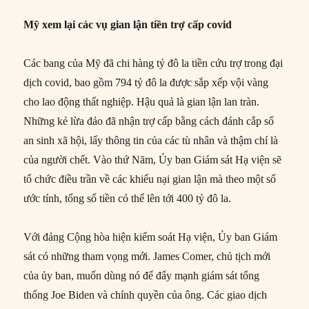
Mỹ xem lại các vụ gian lận tiền trợ cấp covid
Các bang của Mỹ đã chi hàng tỷ đô la tiền cứu trợ trong đại
dịch covid, bao gồm 794 tỷ đô la được sắp xếp vội vàng
cho lao động thất nghiệp. Hậu quả là gian lận lan tràn.
Những kẻ lừa đảo đã nhận trợ cấp bằng cách đánh cắp số
an sinh xã hội, lấy thông tin của các tù nhân và thậm chí là
của người chết. Vào thứ Năm, Ủy ban Giám sát Hạ viện sẽ
tổ chức điều trần về các khiếu nại gian lận mà theo một số
ước tính, tổng số tiền có thể lên tới 400 tỷ đô la.
Với đảng Cộng hòa hiện kiểm soát Hạ viện, Ủy ban Giám
sát có những tham vọng mới. James Comer, chủ tịch mới
của ủy ban, muốn dùng nó để đẩy mạnh giám sát tổng
thống Joe Biden và chính quyền của ông. Các giao dịch