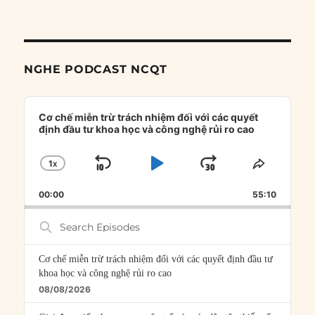
NGHE PODCAST NCQT
Audio
Player
Cơ chế miễn trừ trách nhiệm đối với các quyết
định đầu tư khoa học và công nghệ rủi ro cao
1
X
SKIP
PLAY
JUMP
CHANGE
SHARE
PLAYBACK
THIS
BACKWARD
PAUSE
FORWARD
00:00
RATE
55:10
EPISOD
Search
Episodes
Cơ chế miễn trừ trách nhiệm đối với các quyết định đầu tư
khoa học và công nghệ rủi ro cao
08/08/2026