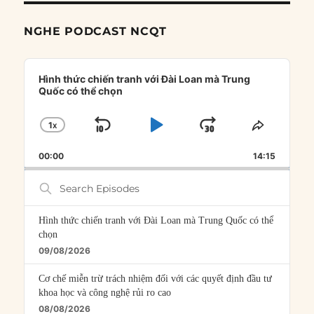
NGHE PODCAST NCQT
Audio
Player
Hình thức chiến tranh với Đài Loan mà Trung
Quốc có thể chọn
1
X
SKIP
PLAY
JUMP
CHANGE
SHARE
PLAYBACK
THIS
BACKWARD
PAUSE
FORWARD
00:00
RATE
14:15
EPISOD
Search
Episodes
Hình thức chiến tranh với Đài Loan mà Trung Quốc có thể
chọn
09/08/2026
Cơ chế miễn trừ trách nhiệm đối với các quyết định đầu tư
khoa học và công nghệ rủi ro cao
08/08/2026