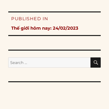
Post
PUBLISHED IN
navigation
Thế giới hôm nay: 24/02/2023
SE
Search
for: