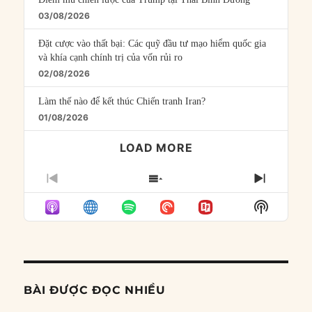
03/08/2026
Đặt cược vào thất bại: Các quỹ đầu tư mạo hiểm quốc gia
và khía cạnh chính trị của vốn rủi ro
02/08/2026
Làm thế nào để kết thúc Chiến tranh Iran?
01/08/2026
LOAD MORE
PREVIOUS
SHOW
NEXT
EPISODE
EPISODES
EPISO
Show
LIST
Podcast
Informat
BÀI ĐƯỢC ĐỌC NHIỀU