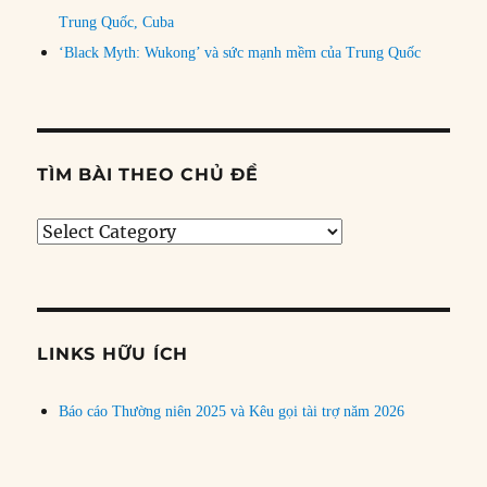
Trung Quốc, Cuba
‘Black Myth: Wukong’ và sức mạnh mềm của Trung Quốc
TÌM BÀI THEO CHỦ ĐỀ
Tìm
bài
theo
chủ
đề
LINKS HỮU ÍCH
Báo cáo Thường niên 2025 và Kêu gọi tài trợ năm 2026