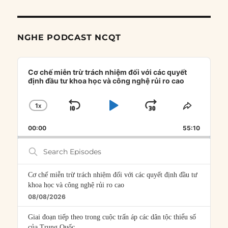
NGHE PODCAST NCQT
Audio
Player
Cơ chế miễn trừ trách nhiệm đối với các quyết
định đầu tư khoa học và công nghệ rủi ro cao
1
X
SKIP
PLAY
JUMP
CHANGE
SHARE
PLAYBACK
THIS
BACKWARD
PAUSE
FORWARD
00:00
RATE
55:10
EPISOD
Search
Episodes
Cơ chế miễn trừ trách nhiệm đối với các quyết định đầu tư
khoa học và công nghệ rủi ro cao
08/08/2026
Giai đoạn tiếp theo trong cuộc trấn áp các dân tộc thiểu số
của Trung Quốc