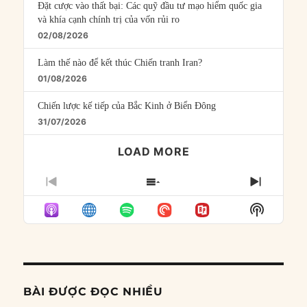
Đặt cược vào thất bại: Các quỹ đầu tư mạo hiểm quốc gia
và khía cạnh chính trị của vốn rủi ro
02/08/2026
Làm thế nào để kết thúc Chiến tranh Iran?
01/08/2026
Chiến lược kế tiếp của Bắc Kinh ở Biển Đông
31/07/2026
LOAD MORE
PREVIOUS
SHOW
NEXT
EPISODE
EPISODES
EPISO
Show
LIST
Podcast
Informat
BÀI ĐƯỢC ĐỌC NHIỀU