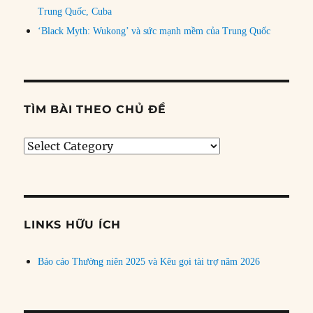
Trung Quốc, Cuba
‘Black Myth: Wukong’ và sức mạnh mềm của Trung Quốc
TÌM BÀI THEO CHỦ ĐỀ
Tìm
bài
theo
chủ
đề
LINKS HỮU ÍCH
Báo cáo Thường niên 2025 và Kêu gọi tài trợ năm 2026