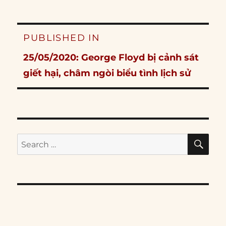
Post
PUBLISHED IN
navigation
25/05/2020: George Floyd bị cảnh sát
giết hại, châm ngòi biểu tình lịch sử
SE
Search
for: