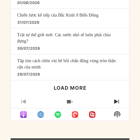
01/08/2026
Chiến lược kế tiếp của Bắc Kinh ở Biển Đông
31/07/2026
Trật tự thế giới mới: Các nước nhỏ sẽ luôn phải chịu
đựng?
30/07/2026
Tập tìm cách chôn vùi bê bối chấn động vòng tròn thân
cận của mình
29/07/2026
LOAD MORE
PREVIOUS
SHOW
NEXT
EPISODE
EPISODES
EPISO
Show
LIST
Podcast
Informat