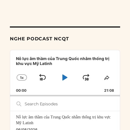
NGHE PODCAST NCQT
Audio
Player
Nỗ lực âm thầm của Trung Quốc nhằm thống trị
khu vực Mỹ Latinh
1
X
SKIP
PLAY
JUMP
CHANGE
SHARE
PLAYBACK
THIS
BACKWARD
PAUSE
FORWARD
00:00
RATE
21:08
EPISOD
Search
Episodes
Nỗ lực âm thầm của Trung Quốc nhằm thống trị khu vực
Mỹ Latinh
06/08/2026