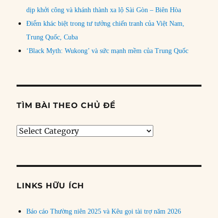
dịp khởi công và khánh thành xa lộ Sài Gòn – Biên Hòa
Điểm khác biệt trong tư tưởng chiến tranh của Việt Nam,
Trung Quốc, Cuba
‘Black Myth: Wukong’ và sức mạnh mềm của Trung Quốc
TÌM BÀI THEO CHỦ ĐỀ
Tìm
bài
theo
chủ
đề
LINKS HỮU ÍCH
Báo cáo Thường niên 2025 và Kêu gọi tài trợ năm 2026