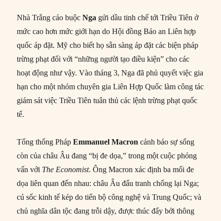
Nhà Trắng cáo buộc
Nga
gửi dầu tinh chế tới Triều Tiên ở
mức cao hơn mức giới hạn do Hội đồng Bảo an Liên hợp
quốc áp đặt. Mỹ cho biết họ sẵn sàng áp đặt các biện pháp
trừng phạt đối với “những người tạo điều kiện” cho các
hoạt động như vậy. Vào tháng 3, Nga đã phủ quyết việc gia
hạn cho một nhóm chuyên gia Liên Hợp Quốc làm công tác
giám sát việc Triều Tiên tuân thủ các lệnh trừng phạt quốc
tế.
Tổng thống Pháp
Emmanuel Macron
cảnh báo sự sống
còn của châu Âu đang “bị đe dọa,” trong một cuộc phỏng
vấn với
The Economist
. Ông Macron xác định ba mối đe
dọa liên quan đến nhau: châu Âu đấu tranh chống lại Nga;
cú sốc kinh tế kép do tiến bộ công nghệ và Trung Quốc; và
chủ nghĩa dân tộc đang trỗi dậy, được thúc đẩy bởi thông