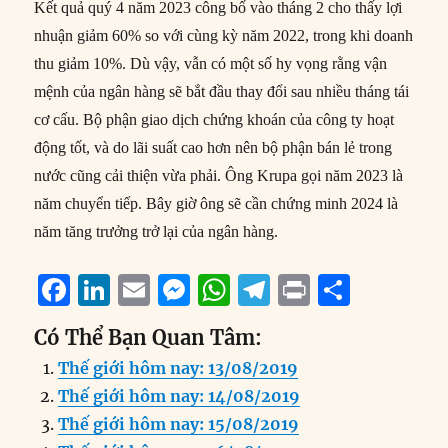
Kết quả quý 4 năm 2023 công bố vào tháng 2 cho thấy lợi
nhuận giảm 60% so với cùng kỳ năm 2022, trong khi doanh
thu giảm 10%. Dù vậy, vẫn có một số hy vọng rằng vận
mệnh của ngân hàng sẽ bắt đầu thay đổi sau nhiều tháng tái
cơ cấu. Bộ phận giao dịch chứng khoán của công ty hoạt
động tốt, và do lãi suất cao hơn nên bộ phận bán lẻ trong
nước cũng cải thiện vừa phải. Ông Krupa gọi năm 2023 là
năm chuyển tiếp. Bây giờ ông sẽ cần chứng minh 2024 là
năm tăng trưởng trở lại của ngân hàng.
F
Li
E
M
W
T
P
S
a
n
m
e
h
el
ri
h
Có Thể Bạn Quan Tâm:
c
k
ai
ss
at
e
n
a
Thế giới hôm nay: 13/08/2019
e
e
l
e
s
g
t
re
Thế giới hôm nay: 14/08/2019
b
d
n
A
r
Thế giới hôm nay: 15/08/2019