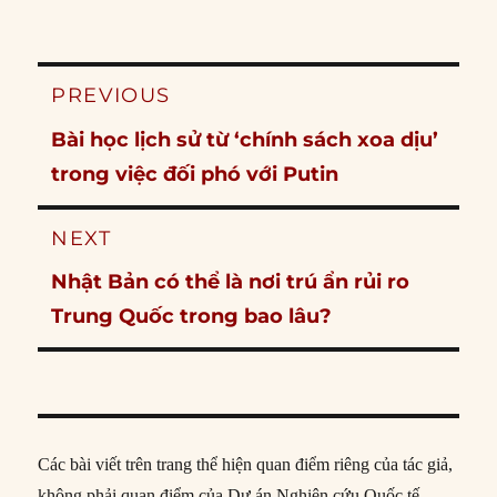
Post
PREVIOUS
navigation
Previous
Bài học lịch sử từ ‘chính sách xoa dịu’
post:
trong việc đối phó với Putin
NEXT
Next
Nhật Bản có thể là nơi trú ẩn rủi ro
post:
Trung Quốc trong bao lâu?
Các bài viết trên trang thể hiện quan điểm riêng của tác giả,
không phải quan điểm của Dự án Nghiên cứu Quốc tế.