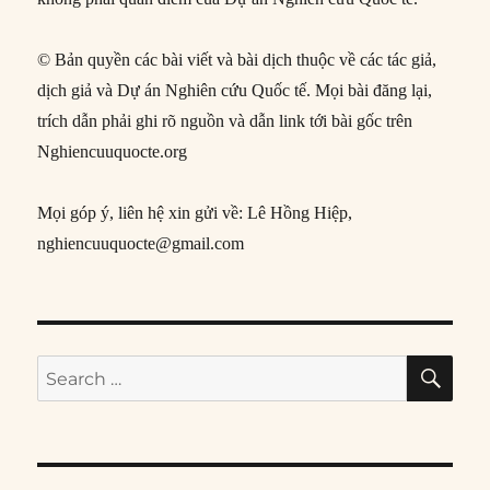
© Bản quyền các bài viết và bài dịch thuộc về các tác giả,
dịch giả và Dự án Nghiên cứu Quốc tế. Mọi bài đăng lại,
trích dẫn phải ghi rõ nguồn và dẫn link tới bài gốc trên
Nghiencuuquocte.org
Mọi góp ý, liên hệ xin gửi về: Lê Hồng Hiệp,
nghiencuuquocte@gmail.com
SE
Search
for: