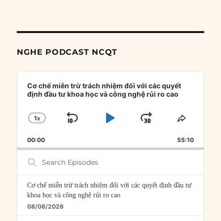
NGHE PODCAST NCQT
Audio
Player
Cơ chế miễn trừ trách nhiệm đối với các quyết
định đầu tư khoa học và công nghệ rủi ro cao
1
X
SKIP
PLAY
JUMP
CHANGE
SHARE
PLAYBACK
THIS
BACKWARD
PAUSE
FORWARD
00:00
RATE
55:10
EPISOD
Search
Episodes
Cơ chế miễn trừ trách nhiệm đối với các quyết định đầu tư
khoa học và công nghệ rủi ro cao
08/08/2026