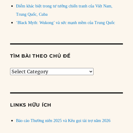
Điểm khác biệt trong tư tưởng chiến tranh của Việt Nam,
Trung Quốc, Cuba
‘Black Myth: Wukong’ và sức mạnh mềm của Trung Quốc
TÌM BÀI THEO CHỦ ĐỀ
Tìm
bài
theo
chủ
đề
LINKS HỮU ÍCH
Báo cáo Thường niên 2025 và Kêu gọi tài trợ năm 2026