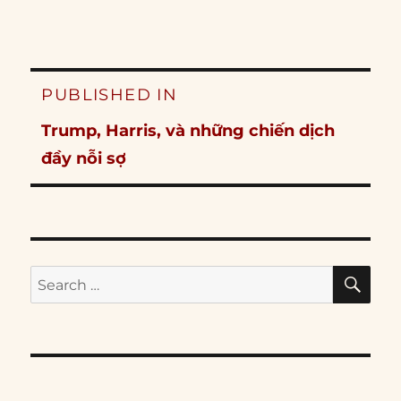
Post
PUBLISHED IN
navigation
Trump, Harris, và những chiến dịch
đầy nỗi sợ
SE
Search
for: