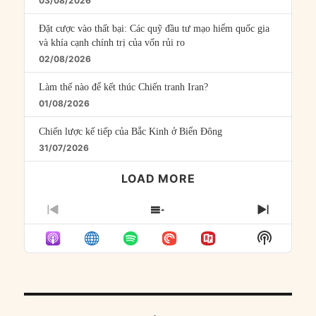
03/08/2026
Đặt cược vào thất bại: Các quỹ đầu tư mạo hiểm quốc gia
và khía cạnh chính trị của vốn rủi ro
02/08/2026
Làm thế nào để kết thúc Chiến tranh Iran?
01/08/2026
Chiến lược kế tiếp của Bắc Kinh ở Biển Đông
31/07/2026
LOAD MORE
PREVIOUS
SHOW
NEXT
EPISODE
EPISODES
EPISO
Show
LIST
Podcast
Informat