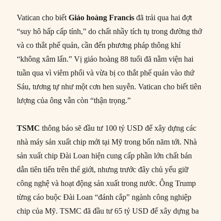
Vatican cho biết
Giáo hoàng Francis
đã trải qua hai đợt
“suy hô hấp cấp tính,” do chất nhầy tích tụ trong đường thở
và co thắt phế quản, cần đến phương pháp thông khí
“không xâm lấn.” Vị giáo hoàng 88 tuổi đã nằm viện hai
tuần qua vì viêm phổi và vừa bị co thắt phế quản vào thứ
Sáu, tương tự như một cơn hen suyễn. Vatican cho biết tiên
lượng của ông vẫn còn “thận trọng.”
TSMC
thông báo sẽ đầu tư 100 tỷ USD để xây dựng các
nhà máy sản xuất chip mới tại Mỹ trong bốn năm tới. Nhà
sản xuất chip Đài Loan hiện cung cấp phần lớn chất bán
dẫn tiên tiến trên thế giới, nhưng trước đây chủ yếu giữ
công nghệ và hoạt động sản xuất trong nước. Ông Trump
từng cáo buộc Đài Loan “đánh cắp” ngành công nghiệp
chip của Mỹ. TSMC đã đầu tư 65 tỷ USD để xây dựng ba