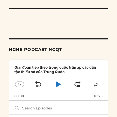
NGHE PODCAST NCQT
Audio
Player
Giai đoạn tiếp theo trong cuộc trấn áp các dân
tộc thiểu số của Trung Quốc
1
X
SKIP
PLAY
JUMP
CHANGE
SHARE
PLAYBACK
THIS
BACKWARD
PAUSE
FORWARD
00:00
RATE
16:25
EPISOD
Search
Episodes