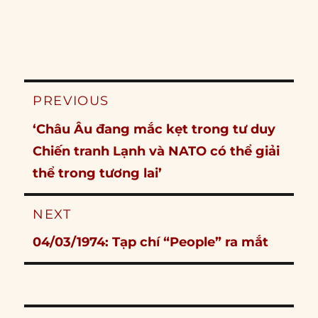
Post
PREVIOUS
navigation
Previous
‘Châu Âu đang mắc kẹt trong tư duy
post:
Chiến tranh Lạnh và NATO có thể giải
thể trong tương lai’
NEXT
Next
04/03/1974: Tạp chí “People” ra mắt
post: