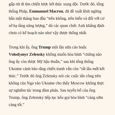
gấp rút đi tìm chiến lược kết thúc xung đột. Trước đó, tổng
thống Pháp,
Emmanuel Macron
, đã đề xuất lệnh ngừng
bắn một tháng ban đầu “trên không, trên biển và đối với cơ
sở hạ tầng năng lượng,” dù các quan chức Anh khẳng định
chưa có kế hoạch nào như vậy được thống nhất.
Trong khi ấy, ông
Trump
một lần nữa cáo buộc
Volodymyr Zelensky
không muốn hòa bình “chừng nào
ông ấy còn được Mỹ hậu thuẫn,” sau khi tổng thống
Ukraine cảnh báo rằng chiến tranh vẫn còn “rất lâu mới kết
thúc.” Trước đó ông Zelensky nói các cuộc tấn công trên
không của Nga vào Ukraine cho thấy Moscow không thực
sự nghiêm túc trong đàm phán. Sau tuyên bố của ông
Trump, ông Zelensky tiếp tục kêu gọi hòa bình “càng sớm
càng tốt.”