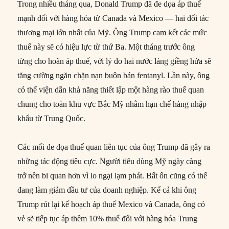
Trong nhiều tháng qua, Donald Trump đã đe dọa áp thuế
mạnh đối với hàng hóa từ Canada và Mexico — hai đối tác
thương mại lớn nhất của Mỹ. Ông Trump cam kết các mức
thuế này sẽ có hiệu lực từ thứ Ba. Một tháng trước ông
từng cho hoãn áp thuế, với lý do hai nước láng giềng hứa sẽ
tăng cường ngăn chặn nạn buôn bán fentanyl. Lần này, ông
có thể viện dẫn khả năng thiết lập một hàng rào thuế quan
chung cho toàn khu vực Bắc Mỹ nhằm hạn chế hàng nhập
khẩu từ Trung Quốc.
Các mối đe dọa thuế quan liên tục của ông Trump đã gây ra
những tác động tiêu cực. Người tiêu dùng Mỹ ngày càng
trở nên bi quan hơn vì lo ngại lạm phát. Bất ổn cũng có thể
đang làm giảm đầu tư của doanh nghiệp. Kể cả khi ông
Trump rút lại kế hoạch áp thuế Mexico và Canada, ông có
vẻ sẽ tiếp tục áp thêm 10% thuế đối với hàng hóa Trung