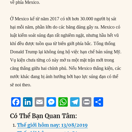
về phía Mexico.
Ở Mexico kể từ năm 2017 có tới hơn 30.000 người bị sát
hại mỗi năm, phần lớn do các băng đảng gây ra. Mexico có
luật kiểm soát súng đạn rất nghiêm ngặt, nhưng hầu hết vũ
khí đều được tuồn qua từ biên giới phía bắc. Tổng thống
Donald Trump lại không ủng hộ việc hạn chế bán súng Mỹ.
Vụ kiện chưa từng có này mở ra một mặt trận mới trong
căng thẳng giữa hai chính phủ. Nếu Mexico thắng kiện, các
nước khác đang bị ảnh hưởng bởi bạo lực súng đạn có thể
sẽ noi theo.
F
Li
E
M
W
T
P
S
a
n
m
e
h
el
ri
h
Có Thể Bạn Quan Tâm:
c
k
ai
ss
at
e
n
a
Thế giới hôm nay: 13/08/2019
e
e
l
e
s
g
t
re