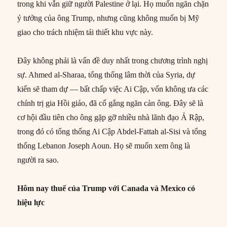
trong khi vẫn giữ người Palestine ở lại. Họ muốn ngăn chặn
ý tưởng của ông Trump, nhưng cũng không muốn bị Mỹ
giao cho trách nhiệm tái thiết khu vực này.
Đây không phải là vấn đề duy nhất trong chương trình nghị
sự. Ahmed al-Sharaa, tổng thống lâm thời của Syria, dự
kiến sẽ tham dự — bất chấp việc Ai Cập, vốn không ưa các
chính trị gia Hồi giáo, đã cố gắng ngăn cản ông. Đây sẽ là
cơ hội đầu tiên cho ông gặp gỡ nhiều nhà lãnh đạo Ả Rập,
trong đó có tổng thống Ai Cập Abdel-Fattah al-Sisi và tổng
thống Lebanon Joseph Aoun. Họ sẽ muốn xem ông là
người ra sao.
Hôm nay thuế của Trump với Canada và Mexico có
hiệu lực