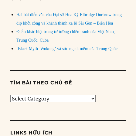
Hai bài diễn văn của Đại sứ Hoa Kỳ Elbridge Durbrow trong
dịp khởi công và khánh thành xa lộ Sài Gòn – Biên Hòa
Điểm khác biệt trong tư tưởng chiến tranh của Việt Nam,
Trung Quốc, Cuba
‘Black Myth: Wukong’ và sức mạnh mềm của Trung Quốc
TÌM BÀI THEO CHỦ ĐỀ
Tìm
bài
theo
chủ
đề
LINKS HỮU ÍCH