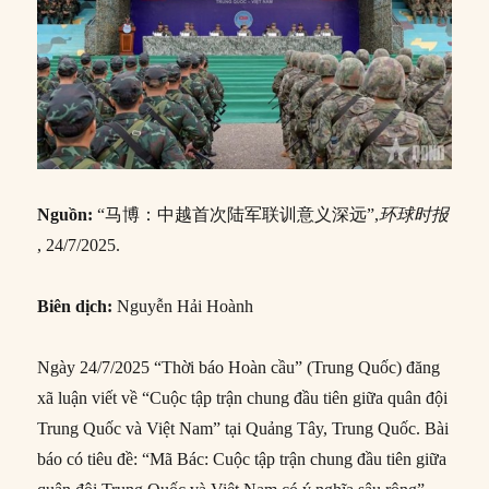
Nguồn:
“马博：中越首次陆军联训意义深远”,
环球时
报
, 24/7/2025.
B
iên dịch
:
Nguyễn Hải Hoành
Ngày 24/7/2025 “Thời báo Hoàn cầu” (Trung Quốc) đăng
xã luận viết về “Cuộc tập trận chung đầu tiên giữa quân đội
Trung Quốc và Việt Nam” tại Quảng Tây, Trung Quốc. Bài
báo có tiêu đề: “Mã Bác: Cuộc tập trận chung đầu tiên giữa