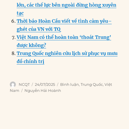
lớn, các thế lực bên ngoài đừng hòng xuyên
tạc
Thời báo Hoàn Cầu viết về tình cảm yêu–
ghét của VN với TQ
Việt Nam có thể hoàn toàn ‘thoát Trung’
được không?
Trung Quốc nghiên cứu lịch sử phục vụ mưu
đồ chính trị
Author
Posted
Categories
NCQT
24/07/2025
Bình luận
,
Trung Quốc
,
Việt
on
Tags
Nam
Nguyễn Hải Hoành