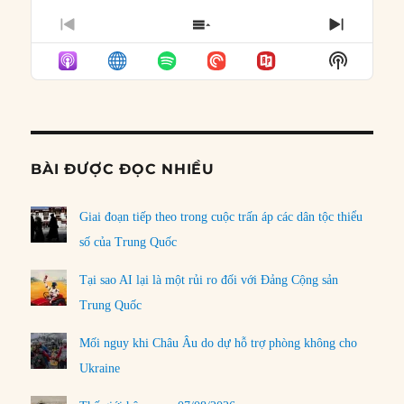
PREVIOUS
SHOW
NEXT
EPISODE
EPISODES
EPISO
Show
LIST
Podcast
Informat
BÀI ĐƯỢC ĐỌC NHIỀU
Giai đoạn tiếp theo trong cuộc trấn áp các dân tộc thiểu
số của Trung Quốc
Tại sao AI lại là một rủi ro đối với Đảng Cộng sản
Trung Quốc
Mối nguy khi Châu Âu do dự hỗ trợ phòng không cho
Ukraine