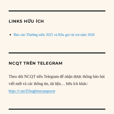
theo
chủ
đề
LINKS HỮU ÍCH
Báo cáo Thường niên 2025 và Kêu gọi tài trợ năm 2026
NCQT TRÊN TELEGRAM
Theo dõi NCQT trên Telegram để nhận được thông báo bài
viết mới và các thông tin, tài liệu… hữu ích khác:
https://t.me/DAnghiencuuquocte