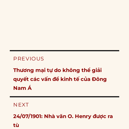
Post
PREVIOUS
navigation
Previous
Thương mại tự do không thể giải
post:
quyết các vấn đề kinh tế của Đông
Nam Á
NEXT
Next
24/07/1901: Nhà văn O. Henry được ra
post:
tù