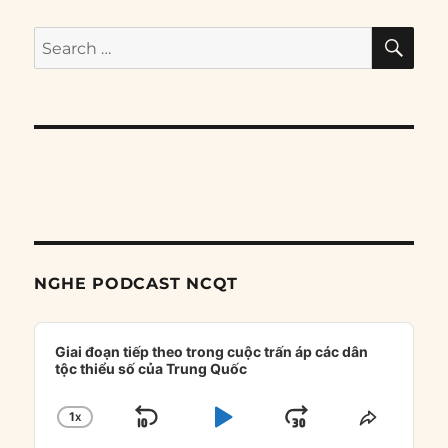
SE
Search
for:
NGHE PODCAST NCQT
Audio
Player
Giai đoạn tiếp theo trong cuộc trấn áp các dân
tộc thiểu số của Trung Quốc
1
X
SKIP
PLAY
JUMP
CHANGE
SHARE
PLAYBACK
THIS