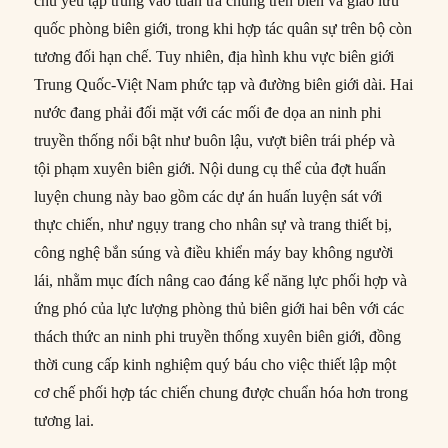
chủ yếu tập trung vào tuần tra chung trên biển và giao lưu
quốc phòng biên giới, trong khi hợp tác quân sự trên bộ còn
tương đối hạn chế. Tuy nhiên, địa hình khu vực biên giới
Trung Quốc-Việt Nam phức tạp và đường biên giới dài. Hai
nước đang phải đối mặt với các mối đe dọa an ninh phi
truyền thống nổi bật như buôn lậu, vượt biên trái phép và
tội phạm xuyên biên giới. Nội dung cụ thể của đợt huấn
luyện chung này bao gồm các dự án huấn luyện sát với
thực chiến, như ngụy trang cho nhân sự và trang thiết bị,
công nghệ bắn súng và điều khiển máy bay không người
lái, nhằm mục đích nâng cao đáng kể năng lực phối hợp và
ứng phó của lực lượng phòng thủ biên giới hai bên với các
thách thức an ninh phi truyền thống xuyên biên giới, đồng
thời cung cấp kinh nghiệm quý báu cho việc thiết lập một
cơ chế phối hợp tác chiến chung được chuẩn hóa hơn trong
tương lai.