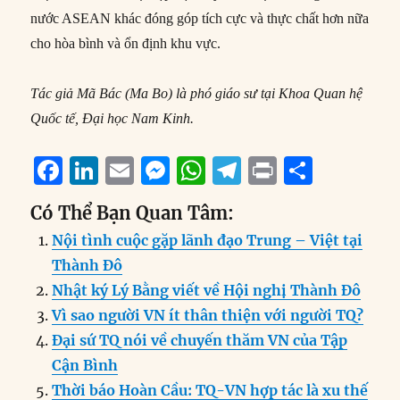
nước ASEAN khác đóng góp tích cực và thực chất hơn nữa
cho hòa bình và ổn định khu vực.
Tác giả Mã Bác (Ma Bo) là phó giáo sư tại Khoa Quan hệ
Quốc tế, Đại học Nam Kinh.
F
Li
E
M
W
T
P
S
a
n
m
e
h
el
ri
h
Có Thể Bạn Quan Tâm:
c
k
ai
ss
at
e
n
a
Nội tình cuộc gặp lãnh đạo Trung – Việt tại
e
e
l
e
s
g
t
re
Thành Đô
b
d
n
A
r
Nhật ký Lý Bằng viết về Hội nghị Thành Đô
o
I
g
p
a
Vì sao người VN ít thân thiện với người TQ?
o
n
er
p
m
Đại sứ TQ nói về chuyến thăm VN của Tập
k
Cận Bình
Thời báo Hoàn Cầu: TQ-VN hợp tác là xu thế