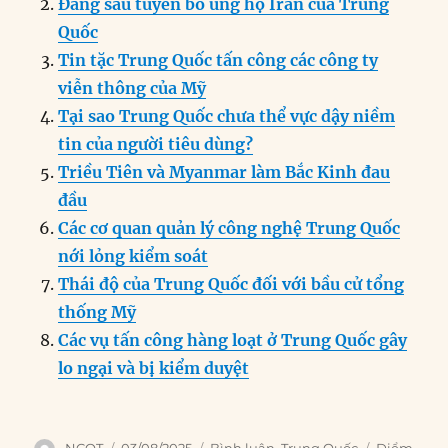
Đằng sau tuyên bố ủng hộ Iran của Trung
o
I
g
p
a
Quốc
o
n
er
p
m
Tin tặc Trung Quốc tấn công các công ty
k
viễn thông của Mỹ
Tại sao Trung Quốc chưa thể vực dậy niềm
tin của người tiêu dùng?
Triều Tiên và Myanmar làm Bắc Kinh đau
đầu
Các cơ quan quản lý công nghệ Trung Quốc
nới lỏng kiểm soát
Thái độ của Trung Quốc đối với bầu cử tổng
thống Mỹ
Các vụ tấn công hàng loạt ở Trung Quốc gây
lo ngại và bị kiểm duyệt
Author
Posted
Categories
Tags