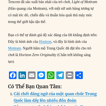
Tencent đã sản xuất bản nhái của trò chơi,
Light of Motiram
(Hào quang của Motiram), với một nữ anh hùng tương tự
có mái tóc đỏ, chiến đấu và thuần hóa quái thú máy móc
trong thế giới hậu tận thế.
Bạn có thể tự đánh giá độ xác đáng của lời khẳng định trên:
Đây là hình ảnh của
Horizon
, và đây là hình ảnh của
Motiram
. Người hâm mộ Trung Quốc đã đặt tên cho trò
chơi là
Horizon Zero Originality
(Chân trời không sáng
tạo).
F
Li
E
M
W
T
P
S
a
n
m
e
h
el
ri
h
Có Thể Bạn Quan Tâm:
c
k
ai
ss
at
e
n
a
Cái chết đáng ngờ của một quan chức Trung
e
e
l
e
s
g
t
re
Quốc làm dấy lên nhiều đồn đoán
b
d
n
A
r