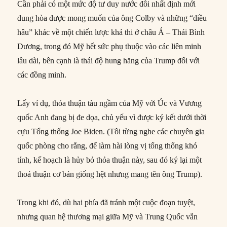
Cần phải có một mức độ tư duy nước đôi nhất định mới
dung hòa được mong muốn của ông Colby và những “diều
hâu” khác về một chiến lược khả thi ở châu Á – Thái Bình
Dương, trong đó Mỹ hết sức phụ thuộc vào các liên minh
lâu dài, bên cạnh là thái độ hung hăng của Trump đối với
các đồng minh.
Lấy ví dụ, thỏa thuận tàu ngầm của Mỹ với Úc và Vương
quốc Anh đang bị đe dọa, chủ yếu vì được ký kết dưới thời
cựu Tổng thống Joe Biden. (Tôi từng nghe các chuyên gia
quốc phòng cho rằng, để làm hài lòng vị tổng thống khó
tính, kế hoạch là hủy bỏ thỏa thuận này, sau đó ký lại một
thoả thuận cơ bản giống hệt nhưng mang tên ông Trump).
Trong khi đó, dù hai phía đã tránh một cuộc đoạn tuyệt,
nhưng quan hệ thương mại giữa Mỹ và Trung Quốc vẫn