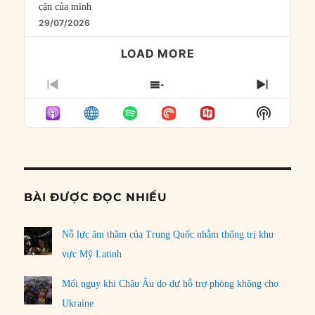
cận của mình
29/07/2026
LOAD MORE
PREVIOUS
SHOW
NEXT
EPISODE
EPISODES
EPISO
Show
LIST
Podcast
Informat
BÀI ĐƯỢC ĐỌC NHIỀU
Nỗ lực âm thầm của Trung Quốc nhằm thống trị khu
vực Mỹ Latinh
Mối nguy khi Châu Âu do dự hỗ trợ phòng không cho
Ukraine