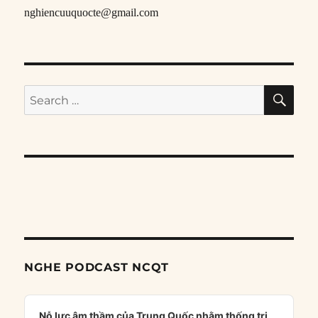
nghiencuuquocte@gmail.com
SE
Search
for:
NGHE PODCAST NCQT
Audio
Player
Nỗ lực âm thầm của Trung Quốc nhằm thống trị