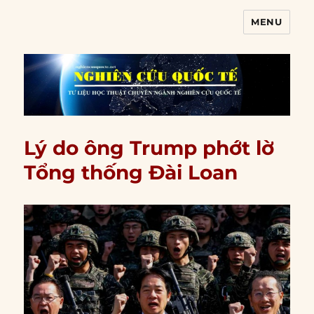
MENU
Nghiên cứu quốc tế
Lý do ông Trump phớt lờ
Tổng thống Đài Loan