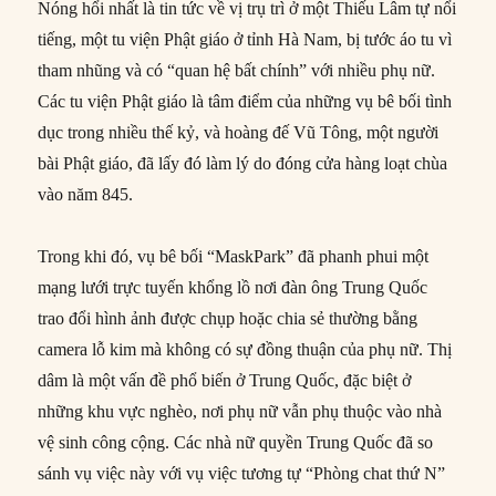
Nóng hổi nhất là tin tức về vị trụ trì ở một Thiếu Lâm tự nổi
tiếng, một tu viện Phật giáo ở tỉnh Hà Nam, bị tước áo tu vì
tham nhũng và có “quan hệ bất chính” với nhiều phụ nữ.
Các tu viện Phật giáo là tâm điểm của những vụ bê bối tình
dục trong nhiều thế kỷ, và hoàng đế Vũ Tông, một người
bài Phật giáo, đã lấy đó làm lý do đóng cửa hàng loạt chùa
vào năm 845.
Trong khi đó, vụ bê bối “MaskPark” đã phanh phui một
mạng lưới trực tuyến khổng lồ nơi đàn ông Trung Quốc
trao đổi hình ảnh được chụp hoặc chia sẻ thường bằng
camera lỗ kim mà không có sự đồng thuận của phụ nữ. Thị
dâm là một vấn đề phổ biến ở Trung Quốc, đặc biệt ở
những khu vực nghèo, nơi phụ nữ vẫn phụ thuộc vào nhà
vệ sinh công cộng. Các nhà nữ quyền Trung Quốc đã so
sánh vụ việc này với vụ việc tương tự “Phòng chat thứ N”