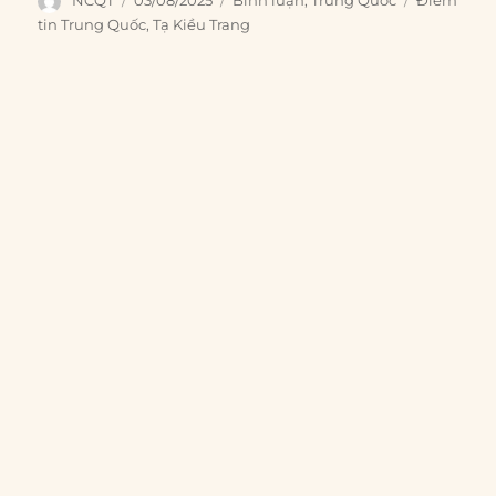
NCQT
03/08/2025
Bình luận
,
Trung Quốc
Điểm
on
tin Trung Quốc
,
Tạ Kiều Trang