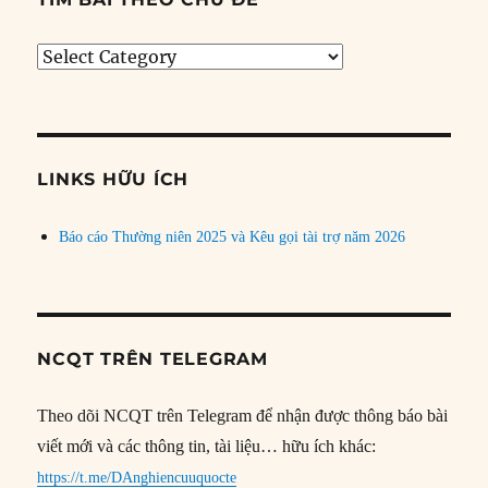
Tìm
bài
theo
chủ
đề
LINKS HỮU ÍCH
Báo cáo Thường niên 2025 và Kêu gọi tài trợ năm 2026
NCQT TRÊN TELEGRAM
Theo dõi NCQT trên Telegram để nhận được thông báo bài
viết mới và các thông tin, tài liệu… hữu ích khác:
https://t.me/DAnghiencuuquocte