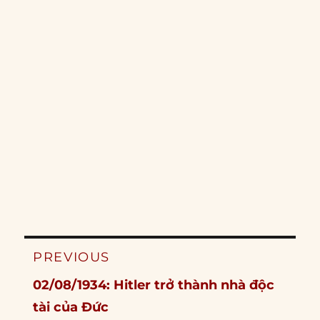
Post
PREVIOUS
navigation
Previous
02/08/1934: Hitler trở thành nhà độc
post:
tài của Đức