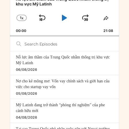
khu vực Mỹ Latinh
1
X
SKIP
PLAY
JUMP
CHANGE
SHARE
PLAYBACK
THIS
BACKWARD
PAUSE
FORWARD
00:00
RATE
21:08
EPISOD
Search
Episodes
Nỗ lực âm thầm của Trung Quốc nhằm thống trị khu vực
Mỹ Latinh
06/08/2026
Nợ cho kẻ mộng mơ: Vốn vay chính sách và giới hạn của
việc cho startup vay vốn
05/08/2026
Mỹ Latinh đang trở thành “phòng thí nghiệm” của phe
cánh hữu mới
04/08/2026
Tại sao Trung Quốc phủ nhận cuộc gặp với Ngoại trưởng