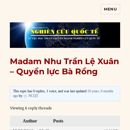
MENU
Nghiên cứu quốc tế
Madam Nhu Trần Lệ Xuân
– Quyền lực Bà Rồng
This topic has 6 replies, 1 voice, and was last updated
10 years, 6 months
ago
by
NCQT
.
Viewing 6 reply threads
Author
Posts