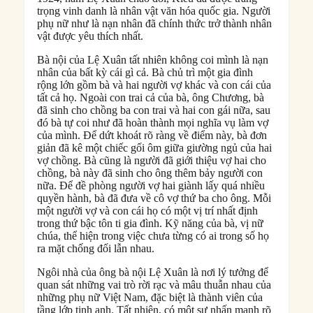
trọng vinh danh là nhân vật văn hóa quốc gia. Người
phụ nữ như là nạn nhân đã chính thức trở thành nhân
vật được yêu thích nhất.
Bà nội của Lệ Xuân tất nhiên không coi mình là nạn
nhân của bất kỳ cái gì cả. Bà chủ trì một gia đình
rộng lớn gồm bà và hai người vợ khác và con cái của
tất cả họ. Ngoài con trai cả của bà, ông Chương, bà
đã sinh cho chồng ba con trai và hai con gái nữa, sau
đó bà tự coi như đã hoàn thành mọi nghĩa vụ làm vợ
của mình. Để dứt khoát rõ ràng về điểm này, bà đơn
giản đã kê một chiếc gối ôm giữa giường ngủ của hai
vợ chồng. Bà cũng là người đã giới thiệu vợ hai cho
chồng, bà này đã sinh cho ông thêm bảy người con
nữa. Để đề phòng người vợ hai giành lấy quá nhiều
quyền hành, bà đã đưa về cô vợ thứ ba cho ông. Mỗi
một người vợ và con cái họ có một vị trí nhất định
trong thứ bậc tôn ti gia đình. Kỹ năng của bà, vị nữ
chúa, thể hiện trong việc chưa từng có ai trong số họ
ra mặt chống đối lẫn nhau.
Ngôi nhà của ông bà nội Lệ Xuân là nơi lý tưởng để
quan sát những vai trò rời rạc và mâu thuẫn nhau của
những phụ nữ Việt Nam, đặc biệt là thành viên của
tầng lớp tinh anh. Tất nhiên, có một sự nhấn mạnh rõ