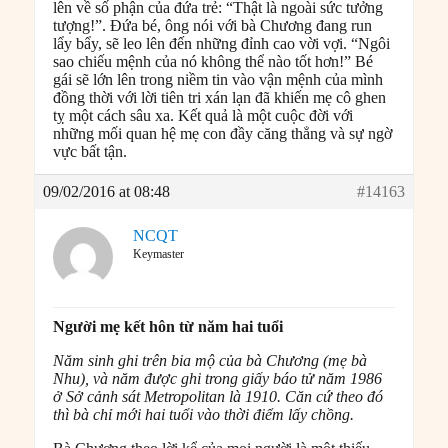
lên về số phận của đứa trẻ: “Thật là ngoài sức tưởng
tượng!”. Đứa bé, ông nói với bà Chương đang run
lẩy bẩy, sẽ leo lên đến những đỉnh cao vời vợi. “Ngôi
sao chiếu mệnh của nó không thể nào tốt hơn!” Bé
gái sẽ lớn lên trong niềm tin vào vận mệnh của mình
đồng thời với lời tiên tri xán lạn đã khiến mẹ cô ghen
tỵ một cách sâu xa. Kết quả là một cuộc đời với
những mối quan hệ mẹ con đầy căng thẳng và sự ngờ
vực bất tận.
09/02/2016 at 08:48
#14163
NCQT
Keymaster
Người mẹ kết hôn từ năm hai tuổi
Năm sinh ghi trên bia mộ của bà Chương (mẹ bà
Nhu), và năm được ghi trong giấy báo tử năm 1986
ở Sở cảnh sát Metropolitan là 1910. Căn cứ theo đó
thì bà chỉ mới hai tuổi vào thời điểm lấy chồng.