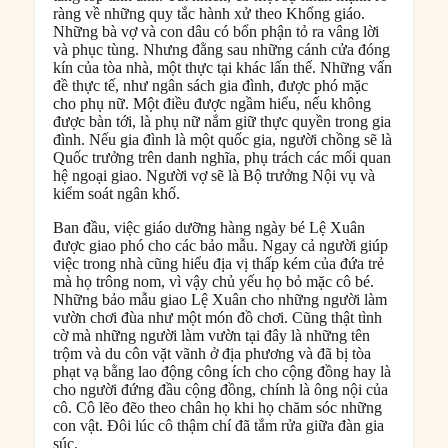
ràng về những quy tắc hành xử theo Khổng giáo.
Những bà vợ và con dâu có bổn phận tỏ ra vâng lời
và phục tùng. Nhưng đằng sau những cánh cửa đóng
kín của tòa nhà, một thực tại khác lấn thế. Những vấn
đề thực tế, như ngân sách gia đình, được phó mặc
cho phụ nữ. Một điều được ngầm hiểu, nếu không
được bàn tới, là phụ nữ nắm giữ thực quyền trong gia
đình. Nếu gia đình là một quốc gia, người chồng sẽ là
Quốc trưởng trên danh nghĩa, phụ trách các mối quan
hệ ngoại giao. Người vợ sẽ là Bộ trưởng Nội vụ và
kiểm soát ngân khố.
Ban đầu, việc giáo dưỡng hàng ngày bé Lệ Xuân
được giao phó cho các bảo mẫu. Ngay cả người giúp
việc trong nhà cũng hiểu địa vị thấp kém của đứa trẻ
mà họ trông nom, vì vậy chủ yếu họ bỏ mặc cô bé.
Những bảo mẫu giao Lệ Xuân cho những người làm
vườn chơi đùa như một món đồ chơi. Cũng thật tình
cờ mà những người làm vườn tại đây là những tên
trộm và du côn vặt vãnh ở địa phương và đã bị tòa
phạt vạ bằng lao động công ích cho cộng đồng hay là
cho người đứng đầu cộng đồng, chính là ông nội của
cô. Cô lẽo đẽo theo chân họ khi họ chăm sóc những
con vật. Đôi lúc cô thậm chí đã tắm rửa giữa đàn gia
súc.