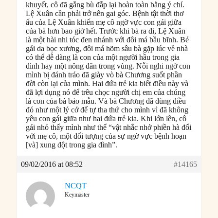
khuyết, cô đã gắng bù đắp lại hoàn toàn bằng ý chí.
Lệ Xuân cần phải trở nên gai góc. Bệnh tật thời thơ
ấu của Lệ Xuân khiến mẹ cô ngờ vực con gái giữa
của bà hơn bao giờ hết. Trước khi bà ra đi, Lệ Xuân
là một hài nhi tóc đen nhánh với đôi má bầu bĩnh. Bé
gái da bọc xương, đôi má hõm sâu bà gặp lúc về nhà
có thể dễ dàng là con của một người hầu trong gia
đình hay một nông dân trong vùng. Nỗi nghi ngờ con
mình bị đánh tráo đã giày vò bà Chương suốt phần
đời còn lại của mình. Hai đứa trẻ kia biết điều này và
đã lợi dụng nó để trêu chọc người chị em của chúng
là con của bà bảo mẫu. Và bà Chương đã dùng điều
đó như một lý cớ để tự tha thứ cho mình vì đã không
yêu con gái giữa như hai đứa trẻ kia. Khi lớn lên, cô
gái nhỏ thấy mình như thể “vật nhắc nhở phiền hà đối
với mẹ cô, một đối tượng của sự ngờ vực bệnh hoạn
[và] xung đột trong gia đình”.
09/02/2016 at 08:52
#14165
NCQT
Keymaster