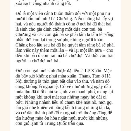
xóa sạch càng nhanh càng tốt.
Đó là một viễn cảnh buồn thảm đối với một phụ nữ
mười bốn tuổi như bà Chương. Nếu chồng bà lấy vợ
hai, và nếu người đó thành công ở nơi bà đã thất bại,
là sinh cho gia đình chồng một đứa con trai, bà
Chương và các con gái bà sẽ phải lấm la lấm lét sống
phần đời còn lại trong sự phục tùng người khác.
Chẳng bao lâu sau bà đã hạ quyết tâm rằng bà sẽ phải
làm việc này thêm một lần – và lại một lần nữa – cho
đến khi bà có con trai mà bà chờ đợi. Và đứa con trai
người ta chờ đợi nơi bà.
Đứa con gái mới sinh được đặt tên là Lệ Xuân. Mặc
dù bấy giờ không phải mùa xuân. Tháng Tám ở Hà
Nội thường là thời gian bắt đầu vào thu, và năm đó
cũng không là ngoại lệ. Có vẻ như những ngày đầu
mùa thu đã thổi chút se lạnh vào thành phố, mang lại
một không khí tươi mát sau những ngày hè dài oi
bức. Những nhành liễu rủ chạm khẽ mặt hồ, mời gọi
làn gió nhẹ khiêu vũ bồng bềnh trong những tán lá,
và cư dân thành phố đổ ra ngoài trời thoáng đãng để
tận hưởng mùa ôn hòa ngắn ngủi trước khi những
cơn gió lạnh từ Trung Quốc tràn qua.