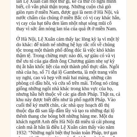
lần Lệ Xuân cắn một thứ gì, kể cả thứ cô nghĩ mình
biết, cô vẫn phải thận trọng. Những cuộn chả giò
giòn rụm ở miền Nam, được gọi là nem ở Hà Nội, và
nước chấm của chúng ở miền Bắc có vị cay khác hẳn,
vị cay của hạt tiêu đen làm nhột nhạt sóng mũi cô
thay vì sức ấm nóng lan tỏa của quả ớt ở miền Nam.
Ở Hà Nội, Lệ Xuân cảm thấy lạc lõng kỳ lạ vì một lý
do khác: để tránh né những hệ lụy rắc rối về chủng
tộc trong một thành phố đông đúc là việc khó khăn
thậm tệ. Trong chừng mực nào đó, sự giàu có và vị
thế ưu tú của gia đình ông Chương giảm nhẹ sự kỳ
thị ắt hẳn khốc liệt của một thành phố thực dân. Ngôi
nhà của họ, số 71 đại lộ Gambetta, là một trang viên
uy nghi, cao và hẹp với mái hai mảng, những căn
phòng có đầu hồi, và cửa sổ trên mái. Trông nó cũng
giống những ngôi nhà khác trong khu vực của họ,
nhưng hầu hết thuộc về các gia đình Pháp. Thật ra, cả
khu này được biết đến như là phố người Pháp. Vào
cuối thế kỷ mười chín, các nhà quy hoạch đô thị
thuộc địa đã san lấp đầm lầy và tạo ra những đại lộ
thênh thang che bóng bởi những hàng me. Một du
khách người Anh đến Hà Nội đã miêu tả cái phong
cảnh mà ắt hẳn là điều Lệ Xuân cảm thấy vào năm
1932: “Những ngôi biệt thự hoàn toàn Pháp, trơ gan