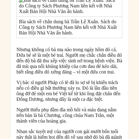
Bìa sách về chân dung bà Trần Lệ Xuân. Sách do
Công ty Sách Phương Nam liên kết với Nhà Xuất
Bản Hội Nhà Văn ấn hành.
Nhưng không có bà mụ nào trong ngày hôm đó cả.
Đứa bé sẽ là một bé trai. Người mẹ chắc chắn điều đó
đến độ bà đã thu xếp việc sinh nở trong bệnh viện. Bà
đã trải qua nỗi khủng khiếp của cơn đau đẻ kéo dài,
biết rằng điều đó xứng đáng – vì một đứa con trai.
Vị bác sĩ người Pháp có lẽ đã lo sợ sẽ bị khiển trách
nếu có điều gì bất thường xảy ra. Đó là lần đầu tiên
ông đỡ đẻ một em bé Việt kể từ khi ông đặt chân đến
Đông Dương, nhưng đây là một ca đặc biệt.
Người thiếu phụ đầm đìa mồ hôi và máu đang nằm
trên bàn là bà Chương, công chúa Nam Trân, một
thành viên của hoàng gia.
Nhan sắc tuyệt mỹ của người con gái mười bốn tuổi
này thật là hiếm hoi đến độ về sau nhờ đó bà đã giành