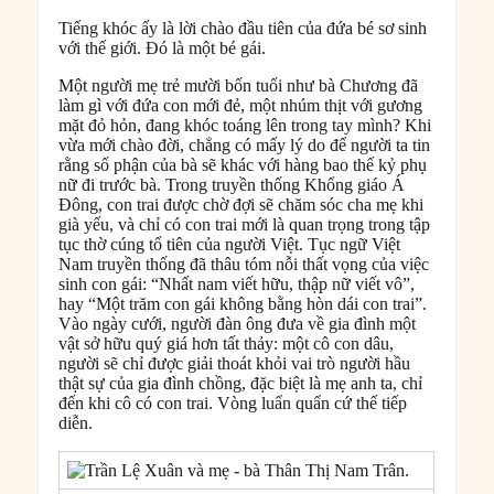
Tiếng khóc ấy là lời chào đầu tiên của đứa bé sơ sinh
với thế giới. Đó là một bé gái.
Một người mẹ trẻ mười bốn tuổi như bà Chương đã
làm gì với đứa con mới đẻ, một nhúm thịt với gương
mặt đỏ hỏn, đang khóc toáng lên trong tay mình? Khi
vừa mới chào đời, chẳng có mấy lý do để người ta tin
rằng số phận của bà sẽ khác với hàng bao thế kỷ phụ
nữ đi trước bà. Trong truyền thống Khổng giáo Á
Đông, con trai được chờ đợi sẽ chăm sóc cha mẹ khi
già yếu, và chỉ có con trai mới là quan trọng trong tập
tục thờ cúng tổ tiên của người Việt. Tục ngữ Việt
Nam truyền thống đã thâu tóm nỗi thất vọng của việc
sinh con gái: “Nhất nam viết hữu, thập nữ viết vô”,
hay “Một trăm con gái không bằng hòn dái con trai”.
Vào ngày cưới, người đàn ông đưa về gia đình một
vật sở hữu quý giá hơn tất thảy: một cô con dâu,
người sẽ chỉ được giải thoát khỏi vai trò người hầu
thật sự của gia đình chồng, đặc biệt là mẹ anh ta, chỉ
đến khi cô có con trai. Vòng luẩn quẩn cứ thế tiếp
diễn.