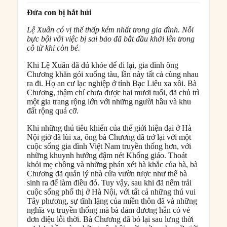
Đứa con bị hắt hủi
Lệ Xuân có vị thế thấp kém nhất trong gia đình. Nỗi
bực bội với việc bị sai bảo đã bắt đầu khởi lên trong
cô từ khi còn bé.
Khi Lệ Xuân đã đủ khỏe để đi lại, gia đình ông
Chương khăn gói xuống tàu, lần này tất cả cùng nhau
ra đi. Họ an cư lạc nghiệp ở tỉnh Bạc Liêu xa xôi. Bà
Chương, thậm chí chưa được hai mươi tuổi, đã chủ trì
một gia trang rộng lớn với những người hầu và khu
đất rộng quá cỡ.
Khi những thú tiêu khiển của thế giới hiện đại ở Hà
Nội giờ đã lùi xa, ông bà Chương đã trở lại với một
cuộc sống gia đình Việt Nam truyền thống hơn, với
những khuynh hướng đậm nét Khổng giáo. Thoát
khỏi mẹ chồng và những phán xét hà khắc của bà, bà
Chương đã quản lý nhà cửa vườn tược như thể bà
sinh ra để làm điều đó. Tuy vậy, sau khi đã nếm trải
cuộc sống phố thị ở Hà Nội, với tất cả những thú vui
Tây phương, sự tĩnh lặng của miền thôn dã và những
nghĩa vụ truyền thống mà bà đảm đương hẳn có vẻ
đơn điệu lỗi thời. Bà Chương đã bỏ lại sau lưng thời