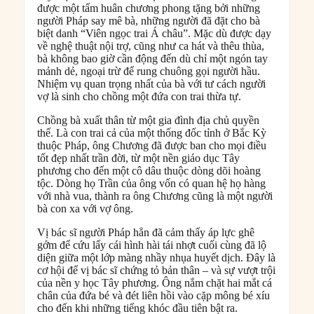
được một tấm huân chương phong tặng bởi những
người Pháp say mê bà, những người đã đặt cho bà
biệt danh “Viên ngọc trai Á châu”. Mặc dù được dạy
về nghệ thuật nội trợ, cũng như ca hát và thêu thùa,
bà không bao giờ cần động đến dù chỉ một ngón tay
mảnh dẻ, ngoại trừ để rung chuông gọi người hầu.
Nhiệm vụ quan trọng nhất của bà với tư cách người
vợ là sinh cho chồng một đứa con trai thừa tự.
Chồng bà xuất thân từ một gia đình địa chủ quyền
thế. Là con trai cả của một thống đốc tỉnh ở Bắc Kỳ
thuộc Pháp, ông Chương đã được ban cho mọi điều
tốt đẹp nhất trần đời, từ một nền giáo dục Tây
phương cho đến một cô dâu thuộc dòng dõi hoàng
tộc. Dòng họ Trần của ông vốn có quan hệ họ hàng
với nhà vua, thành ra ông Chương cũng là một người
bà con xa với vợ ông.
Vị bác sĩ người Pháp hẳn đã cảm thấy áp lực ghê
gớm để cứu lấy cái hình hài tái nhợt cuối cùng đã lộ
diện giữa một lớp màng nhầy nhụa huyết dịch. Đây là
cơ hội để vị bác sĩ chứng tỏ bản thân – và sự vượt trội
của nền y học Tây phương. Ông nắm chặt hai mắt cá
chân của đứa bé và đét liên hồi vào cặp mông bé xíu
cho đến khi những tiếng khóc đầu tiên bật ra.