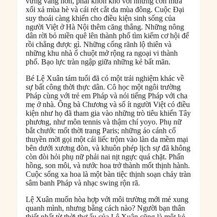
vững vàng hơn, phải khốn khổ với những cơn mưa
xối xả mùa hè và cái rét cắt da mùa đông. Cuộc Đại
suy thoái càng khiến cho điều kiện sinh sống của
người Việt ở Hà Nội thêm căng thẳng. Những nông
dân rời bỏ miền quê lên thành phố tìm kiếm cơ hội để
rồi chẳng được gì. Những cống rãnh lộ thiên và
những khu nhà ổ chuột mở rộng ra ngoại vi thành
phố. Bạo lực tràn ngập giữa những kẻ bất mãn.
Bé Lệ Xuân tám tuổi đã có một trải nghiệm khác về
sự bất công thời thực dân. Cô học một ngôi trường
Pháp cùng với trẻ em Pháp và nói tiếng Pháp với cha
mẹ ở nhà. Ông bà Chương và số ít người Việt có điều
kiện như họ đã tham gia vào những trò tiêu khiển Tây
phương, như môn tennis và thậm chí yoyo. Phụ nữ
bắt chước mốt thời trang Paris; những áo cánh cổ
thuyền mời gọi một cái liếc trộm vào làn da mềm mại
bên dưới xương đòn, và khuôn phép lịch sự đã không
còn đòi hỏi phụ nữ phải nai nịt ngực quá chặt. Phấn
hồng, son môi, và nước hoa trở thành mốt thịnh hành.
Cuộc sống xa hoa là một bàn tiệc thịnh soạn chảy tràn
sâm banh Pháp và nhạc swing rộn rã.
Lệ Xuân muốn hòa hợp với môi trường mới mẻ xung
quanh mình, nhưng bằng cách nào? Người bạn thân
thiết nhất từ thời thơ ấu của Lệ Xuân cũng là một kẻ