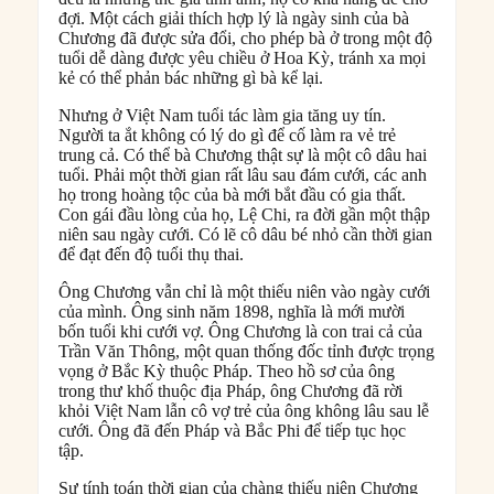
đợi. Một cách giải thích hợp lý là ngày sinh của bà
Chương đã được sửa đổi, cho phép bà ở trong một độ
tuổi dễ dàng được yêu chiều ở Hoa Kỳ, tránh xa mọi
kẻ có thể phản bác những gì bà kể lại.
Nhưng ở Việt Nam tuổi tác làm gia tăng uy tín.
Người ta ắt không có lý do gì để cố làm ra vẻ trẻ
trung cả. Có thể bà Chương thật sự là một cô dâu hai
tuổi. Phải một thời gian rất lâu sau đám cưới, các anh
họ trong hoàng tộc của bà mới bắt đầu có gia thất.
Con gái đầu lòng của họ, Lệ Chi, ra đời gần một thập
niên sau ngày cưới. Có lẽ cô dâu bé nhỏ cần thời gian
để đạt đến độ tuổi thụ thai.
Ông Chương vẫn chỉ là một thiếu niên vào ngày cưới
của mình. Ông sinh năm 1898, nghĩa là mới mười
bốn tuổi khi cưới vợ. Ông Chương là con trai cả của
Trần Văn Thông, một quan thống đốc tỉnh được trọng
vọng ở Bắc Kỳ thuộc Pháp. Theo hồ sơ của ông
trong thư khố thuộc địa Pháp, ông Chương đã rời
khỏi Việt Nam lẫn cô vợ trẻ của ông không lâu sau lễ
cưới. Ông đã đến Pháp và Bắc Phi để tiếp tục học
tập.
Sự tính toán thời gian của chàng thiếu niên Chương