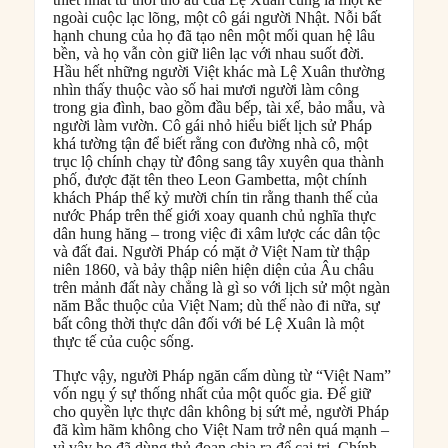
ngoài cuộc lạc lõng, một cô gái người Nhật. Nỗi bất
hạnh chung của họ đã tạo nên một mối quan hệ lâu
bền, và họ vẫn còn giữ liên lạc với nhau suốt đời.
Hầu hết những người Việt khác mà Lệ Xuân thường
nhìn thấy thuộc vào số hai mươi người làm công
trong gia đình, bao gồm đầu bếp, tài xế, bảo mẫu, và
người làm vườn. Cô gái nhỏ hiểu biết lịch sử Pháp
khá tường tận để biết rằng con đường nhà cô, một
trục lộ chính chạy từ đông sang tây xuyên qua thành
phố, được đặt tên theo Leon Gambetta, một chính
khách Pháp thế kỷ mười chín tin rằng thanh thế của
nước Pháp trên thế giới xoay quanh chủ nghĩa thực
dân hung hăng – trong việc đi xâm lược các dân tộc
và đất đai. Người Pháp có mặt ở Việt Nam từ thập
niên 1860, và bảy thập niên hiện diện của Âu châu
trên mảnh đất này chẳng là gì so với lịch sử một ngàn
năm Bắc thuộc của Việt Nam; dù thế nào đi nữa, sự
bất công thời thực dân đối với bé Lệ Xuân là một
thực tế của cuộc sống.
Thực vậy, người Pháp ngăn cấm dùng từ “Việt Nam”
vốn ngụ ý sự thống nhất của một quốc gia. Để giữ
cho quyền lực thực dân không bị sứt mẻ, người Pháp
đã kìm hãm không cho Việt Nam trở nên quá mạnh –
vì vậy họ đã dùng thủ đoạn chia ra để cai trị. Chính