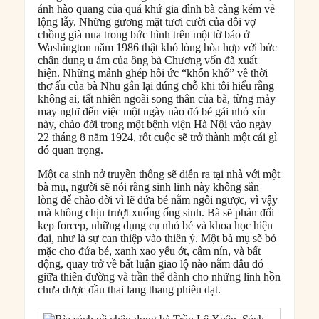
ánh hào quang của quá khứ gia đình bà càng kém vẻ
lộng lẫy. Những gương mặt tươi cười của đôi vợ
chồng già nua trong bức hình trên một tờ báo ở
Washington năm 1986 thật khó lòng hòa hợp với bức
chân dung u ám của ông bà Chương vốn đã xuất
hiện. Những mảnh ghép hồi ức “khốn khổ” về thời
thơ ấu của bà Nhu gắn lại đúng chỗ khi tôi hiểu rằng
không ai, tất nhiên ngoài song thân của bà, từng mảy
may nghĩ đến việc một ngày nào đó bé gái nhỏ xíu
này, chào đời trong một bệnh viện Hà Nội vào ngày
22 tháng 8 năm 1924, rốt cuộc sẽ trở thành một cái gì
đó quan trọng.
Một ca sinh nở truyền thống sẽ diễn ra tại nhà với một
bà mụ, người sẽ nói rằng sinh linh này không sẵn
lòng để chào đời vì lẽ đứa bé nằm ngôi ngược, vì vậy
mà không chịu trượt xuống ống sinh. Bà sẽ phản đối
kẹp forcep, những dụng cụ nhỏ bé và khoa học hiện
đại, như là sự can thiệp vào thiên ý. Một bà mụ sẽ bỏ
mặc cho đứa bé, xanh xao yếu ớt, câm nín, và bất
động, quay trở về bất luận giao lộ nào nằm đâu đó
giữa thiên đường và trần thế dành cho những linh hồn
chưa được đầu thai lang thang phiêu dạt.