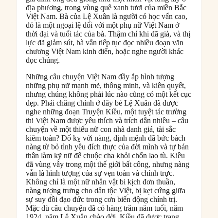
địa phương, trong vùng quê xanh tươi của miền Bắc
Việt Nam. Bà của Lệ Xuân là người có học vấn cao,
đó là một ngoại lệ đối với một phụ nữ Việt Nam ở
thời đại và tuổi tác của bà. Thậm chí khi đã già, và thị
lực đã giảm sút, bà vẫn tiếp tục đọc nhiều đoạn văn
chương Việt Nam kinh điển, hoặc nghe người khác
đọc chúng.
Những câu chuyện Việt Nam đầy ắp hình tượng
những phụ nữ mạnh mẽ, thông minh, và kiên quyết,
nhưng chúng không phải lúc nào cũng có một kết cục
đẹp. Phải chăng chính ở đây bé Lệ Xuân đã được
nghe những đoạn Truyện Kiều, một tuyệt tác trường
thi Việt Nam được yêu thích và trích dẫn nhiều – câu
chuyện về một thiếu nữ con nhà danh giá, tài sắc
kiêm toàn? Đố kỵ với nàng, định mệnh đã bức bách
nàng từ bỏ tình yêu đích thực của đời mình và tự bán
thân làm kỹ nữ để chuộc cha khỏi chốn lao tù. Kiều
đã vùng vẫy trong một thế giới bất công, nhưng nàng
vẫn là hình tượng của sự vẹn toàn và chính trực.
Không chỉ là một nữ nhân vật bi kịch đơn thuần,
nàng tượng trưng cho dân tộc Việt, bị kẹt cứng giữa
sự suy đồi đạo đức trong cơn biến động chính trị.
Mặc dù câu chuyện đã có hàng trăm năm tuổi, năm
1924, năm Lệ Xuân chào đời, Kiều đã được trang