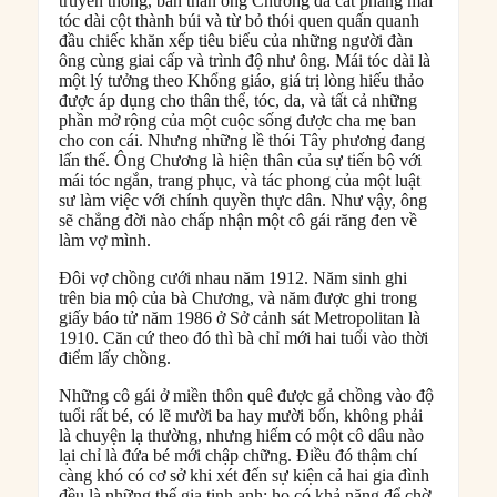
truyền thống, bản thân ông Chương đã cắt phăng mái
tóc dài cột thành búi và từ bỏ thói quen quấn quanh
đầu chiếc khăn xếp tiêu biểu của những người đàn
ông cùng giai cấp và trình độ như ông. Mái tóc dài là
một lý tưởng theo Khổng giáo, giá trị lòng hiếu thảo
được áp dụng cho thân thể, tóc, da, và tất cả những
phần mở rộng của một cuộc sống được cha mẹ ban
cho con cái. Nhưng những lề thói Tây phương đang
lấn thế. Ông Chương là hiện thân của sự tiến bộ với
mái tóc ngắn, trang phục, và tác phong của một luật
sư làm việc với chính quyền thực dân. Như vậy, ông
sẽ chẳng đời nào chấp nhận một cô gái răng đen về
làm vợ mình.
Đôi vợ chồng cưới nhau năm 1912. Năm sinh ghi
trên bia mộ của bà Chương, và năm được ghi trong
giấy báo tử năm 1986 ở Sở cảnh sát Metropolitan là
1910. Căn cứ theo đó thì bà chỉ mới hai tuổi vào thời
điểm lấy chồng.
Những cô gái ở miền thôn quê được gả chồng vào độ
tuổi rất bé, có lẽ mười ba hay mười bốn, không phải
là chuyện lạ thường, nhưng hiếm có một cô dâu nào
lại chỉ là đứa bé mới chập chững. Điều đó thậm chí
càng khó có cơ sở khi xét đến sự kiện cả hai gia đình
đều là những thế gia tinh anh; họ có khả năng để chờ