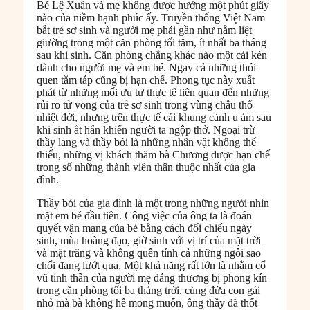
Bé Lệ Xuân và mẹ không được hưởng một phút giây
nào của niềm hạnh phúc ấy. Truyền thống Việt Nam
bắt trẻ sơ sinh và người mẹ phải gần như nằm liệt
giường trong một căn phòng tối tăm, ít nhất ba tháng
sau khi sinh. Căn phòng chẳng khác nào một cái kén
dành cho người mẹ và em bé. Ngay cả những thói
quen tắm táp cũng bị hạn chế. Phong tục này xuất
phát từ những mối ưu tư thực tế liên quan đến những
rủi ro tử vong của trẻ sơ sinh trong vùng châu thổ
nhiệt đới, nhưng trên thực tế cái khung cảnh u ám sau
khi sinh ắt hẳn khiến người ta ngộp thở. Ngoại trừ
thầy lang và thầy bói là những nhân vật không thể
thiếu, những vị khách thăm bà Chương được hạn chế
trong số những thành viên thân thuộc nhất của gia
đình.
Thầy bói của gia đình là một trong những người nhìn
mặt em bé đầu tiên. Công việc của ông ta là đoán
quyết vận mạng của bé bằng cách đối chiếu ngày
sinh, mùa hoàng đạo, giờ sinh với vị trí của mặt trời
và mặt trăng và không quên tính cả những ngôi sao
chổi đang lướt qua. Một khả năng rất lớn là nhằm cổ
vũ tinh thần của người mẹ đáng thương bị phong kín
trong căn phòng tối ba tháng trời, cùng đứa con gái
nhỏ mà bà không hề mong muốn, ông thầy đã thốt