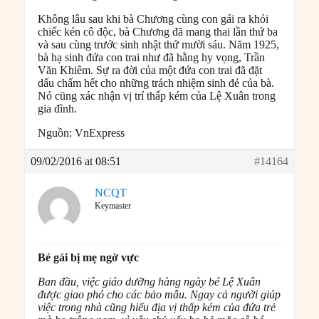
Không lâu sau khi bà Chương cùng con gái ra khỏi
chiếc kén cô độc, bà Chương đã mang thai lần thứ ba
và sau cùng trước sinh nhật thứ mười sáu. Năm 1925,
bà hạ sinh đứa con trai như đã hằng hy vọng, Trần
Văn Khiêm. Sự ra đời của một đứa con trai đã đặt
dấu chấm hết cho những trách nhiệm sinh đẻ của bà.
Nó cũng xác nhận vị trí thấp kém của Lệ Xuân trong
gia đình.
Nguồn: VnExpress
09/02/2016 at 08:51
#14164
NCQT
Keymaster
Bé gái bị mẹ ngờ vực
Ban đầu, việc giáo dưỡng hàng ngày bé Lệ Xuân
được giao phó cho các bảo mẫu. Ngay cả người giúp
việc trong nhà cũng hiểu địa vị thấp kém của đứa trẻ