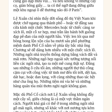
cùng gió dập mưa vùi… và nếu không vì những cây
cọ, giàn bông giấy… ta có thể ngỡ đang đứng giữa
một khu ngoại ô dễ thương nào đó ở Paris”.
Lệ Xuân chỉ nhìn thấy đời sống đô thị Việt Nam khi
được chở ngang qua thành phố – hoặc từ đằng sau
cửa kính một chiếc Mercedes hoặc từ chiếc càng xe
xích lô, một cỗ xe hẹp, mui trần lăn bánh bởi guồng
đạp pê-đan của một người hầu. Việc len lỏi qua mớ
bòng bong lộn xộn của ba mươi sáu phố phường
mệnh danh Phố Cổ nằm về phía tây bắc nhà ông
Chương sẽ dễ dàng hơn nhiều với một chiếc xích lô.
Những ngôi nhà truyền thống dựng bằng vách đất và
mái rơm. Những ngõ hẹp ngoài sức tưởng tượng nối
liền các ngôi nhà, tạo ra một mê cung thật sự. Đằng
sau những ô cửa tối ám, những người thợ thủ công
cặm cụi với công việc từ tinh mơ đến tối trời, dệt lụa,
dát bạc, hoặc đan lọng, với cùng những thao tác hệt
như cha ông họ. Những tiệm mì vỉa hè và những
hàng quán tỏa mùi thơm nghi ngút không gian.
Mặc dù Phố Cổ cách nơi Lệ Xuân sống không đầy
một cây số, giữa chúng là cả một vực thẳm ngăn
cách. Người khá giả có thể ở trong những ngôi nhà
gỗ mái ngói, nhưng số khác với nơi nương tựa kém