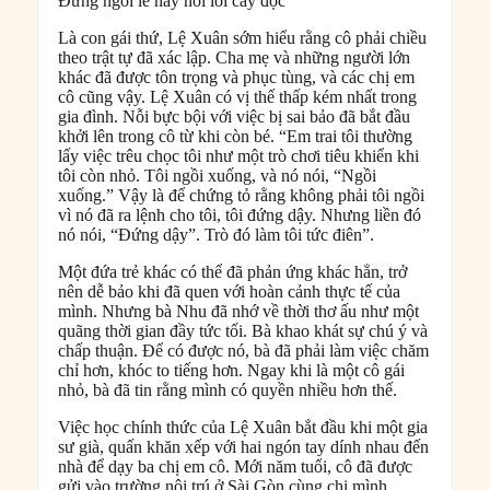
Đừng ngồi lê hay nói lời cay độc”
Là con gái thứ, Lệ Xuân sớm hiểu rằng cô phải chiều
theo trật tự đã xác lập. Cha mẹ và những người lớn
khác đã được tôn trọng và phục tùng, và các chị em
cô cũng vậy. Lệ Xuân có vị thế thấp kém nhất trong
gia đình. Nỗi bực bội với việc bị sai bảo đã bắt đầu
khởi lên trong cô từ khi còn bé. “Em trai tôi thường
lấy việc trêu chọc tôi như một trò chơi tiêu khiển khi
tôi còn nhỏ. Tôi ngồi xuống, và nó nói, “Ngồi
xuống.” Vậy là để chứng tỏ rằng không phải tôi ngồi
vì nó đã ra lệnh cho tôi, tôi đứng dậy. Nhưng liền đó
nó nói, “Đứng dậy”. Trò đó làm tôi tức điên”.
Một đứa trẻ khác có thể đã phản ứng khác hẳn, trở
nên dễ bảo khi đã quen với hoàn cảnh thực tế của
mình. Nhưng bà Nhu đã nhớ về thời thơ ấu như một
quãng thời gian đầy tức tối. Bà khao khát sự chú ý và
chấp thuận. Để có được nó, bà đã phải làm việc chăm
chỉ hơn, khóc to tiếng hơn. Ngay khi là một cô gái
nhỏ, bà đã tin rằng mình có quyền nhiều hơn thế.
Việc học chính thức của Lệ Xuân bắt đầu khi một gia
sư già, quấn khăn xếp với hai ngón tay dính nhau đến
nhà để dạy ba chị em cô. Mới năm tuổi, cô đã được
gửi vào trường nội trú ở Sài Gòn cùng chị mình.