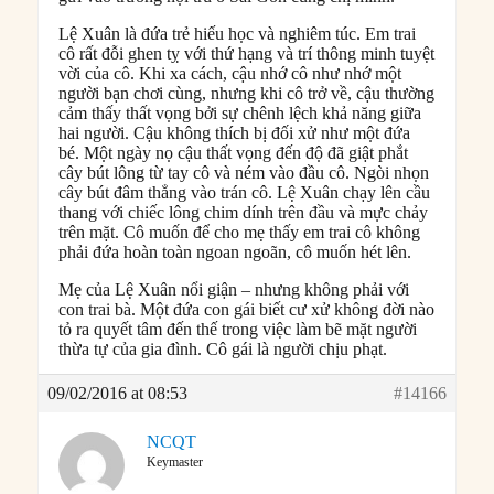
Lệ Xuân là đứa trẻ hiếu học và nghiêm túc. Em trai
cô rất đỗi ghen tỵ với thứ hạng và trí thông minh tuyệt
vời của cô. Khi xa cách, cậu nhớ cô như nhớ một
người bạn chơi cùng, nhưng khi cô trở về, cậu thường
cảm thấy thất vọng bởi sự chênh lệch khả năng giữa
hai người. Cậu không thích bị đối xử như một đứa
bé. Một ngày nọ cậu thất vọng đến độ đã giật phắt
cây bút lông từ tay cô và ném vào đầu cô. Ngòi nhọn
cây bút đâm thẳng vào trán cô. Lệ Xuân chạy lên cầu
thang với chiếc lông chim dính trên đầu và mực chảy
trên mặt. Cô muốn để cho mẹ thấy em trai cô không
phải đứa hoàn toàn ngoan ngoãn, cô muốn hét lên.
Mẹ của Lệ Xuân nổi giận – nhưng không phải với
con trai bà. Một đứa con gái biết cư xử không đời nào
tỏ ra quyết tâm đến thế trong việc làm bẽ mặt người
thừa tự của gia đình. Cô gái là người chịu phạt.
09/02/2016 at 08:53
#14166
NCQT
Keymaster