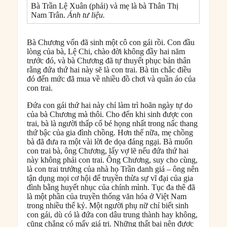
Bà Trần Lệ Xuân (phải) và mẹ là bà Thân Thị
Nam Trân.
Ảnh tư liệu.
Bà Chương vốn đã sinh một cô con gái rồi. Con đầu
lòng của bà, Lệ Chi, chào đời không đầy hai năm
trước đó, và bà Chương đã tự thuyết phục bản thân
rằng đứa thứ hai này sẽ là con trai. Bà tin chắc điều
đó đến mức đã mua về nhiều đồ chơi và quần áo của
con trai.
Đứa con gái thứ hai này chỉ làm trì hoãn ngày tự do
của bà Chương mà thôi. Cho đến khi sinh được con
trai, bà là người thấp cổ bé họng nhất trong nấc thang
thứ bậc của gia đình chồng. Hơn thế nữa, mẹ chồng
bà đã đưa ra một vài lời đe dọa đáng ngại. Bà muốn
con trai bà, ông Chương, lấy vợ lẽ nếu đứa thứ hai
này không phải con trai. Ông Chương, suy cho cùng,
là con trai trưởng của nhà họ Trần danh giá – ông nên
tận dụng mọi cơ hội để truyền thừa sự vĩ đại của gia
đình bằng huyết nhục của chính mình. Tục đa thê đã
là một phần của truyền thống văn hóa ở Việt Nam
trong nhiều thế kỷ. Một người phụ nữ chỉ biết sinh
con gái, dù có là đứa con dâu trung thành hay không,
cũng chẳng có mấy giá trị. Những thất bại nên được