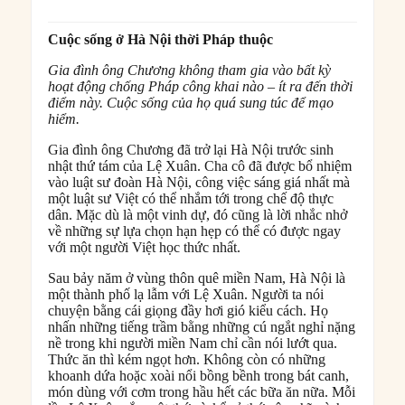
Cuộc sống ở Hà Nội thời Pháp thuộc
Gia đình ông Chương không tham gia vào bất kỳ
hoạt động chống Pháp công khai nào – ít ra đến thời
điểm này. Cuộc sống của họ quá sung túc để mạo
hiểm.
Gia đình ông Chương đã trở lại Hà Nội trước sinh
nhật thứ tám của Lệ Xuân. Cha cô đã được bổ nhiệm
vào luật sư đoàn Hà Nội, công việc sáng giá nhất mà
một luật sư Việt có thể nhắm tới trong chế độ thực
dân. Mặc dù là một vinh dự, đó cũng là lời nhắc nhở
về những sự lựa chọn hạn hẹp có thể có được ngay
với một người Việt học thức nhất.
Sau bảy năm ở vùng thôn quê miền Nam, Hà Nội là
một thành phố lạ lẫm với Lệ Xuân. Người ta nói
chuyện bằng cái giọng đầy hơi gió kiểu cách. Họ
nhấn những tiếng trầm bằng những cú ngắt nghỉ nặng
nề trong khi người miền Nam chỉ cần nói lướt qua.
Thức ăn thì kém ngọt hơn. Không còn có những
khoanh dứa hoặc xoài nổi bồng bềnh trong bát canh,
món dùng với cơm trong hầu hết các bữa ăn nữa. Mỗi