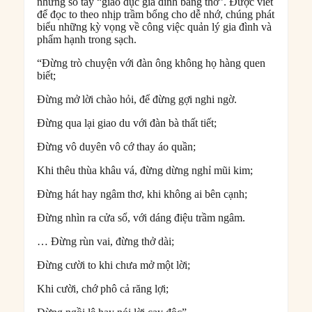
những sổ tay “giáo dục gia đình bằng thơ”. Được viết
để đọc to theo nhịp trầm bổng cho dễ nhớ, chúng phát
biểu những kỳ vọng về công việc quản lý gia đình và
phẩm hạnh trong sạch.
“Đừng trò chuyện với đàn ông không họ hàng quen
biết;
Đừng mở lời chào hỏi, để đừng gợi nghi ngờ.
Đừng qua lại giao du với đàn bà thất tiết;
Đừng vô duyên vô cớ thay áo quần;
Khi thêu thùa khâu vá, đừng dừng nghỉ mũi kim;
Đừng hát hay ngâm thơ, khi không ai bên cạnh;
Đừng nhìn ra cửa sổ, với dáng điệu trầm ngâm.
… Đừng rùn vai, đừng thở dài;
Đừng cười to khi chưa mở một lời;
Khi cười, chớ phô cả răng lợi;