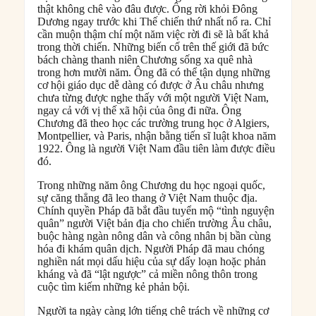
thật không chê vào đâu được. Ông rời khỏi Đông
Dương ngay trước khi Thế chiến thứ nhất nổ ra. Chỉ
cần muộn thậm chí một năm việc rời đi sẽ là bất khả
trong thời chiến. Những biến cố trên thế giới đã bức
bách chàng thanh niên Chương sống xa quê nhà
trong hơn mười năm. Ông đã có thể tận dụng những
cơ hội giáo dục dễ dàng có được ở Âu châu nhưng
chưa từng được nghe thấy với một người Việt Nam,
ngay cả với vị thế xã hội của ông đi nữa. Ông
Chương đã theo học các trường trung học ở Algiers,
Montpellier, và Paris, nhận bằng tiến sĩ luật khoa năm
1922. Ông là người Việt Nam đầu tiên làm được điều
đó.
Trong những năm ông Chương du học ngoại quốc,
sự căng thẳng đã leo thang ở Việt Nam thuộc địa.
Chính quyền Pháp đã bắt đầu tuyển mộ “tình nguyện
quân” người Việt bản địa cho chiến trường Âu châu,
buộc hàng ngàn nông dân và công nhân bị bần cùng
hóa đi khám quân dịch. Người Pháp đã mau chóng
nghiền nát mọi dấu hiệu của sự dấy loạn hoặc phản
kháng và đã “lật ngược” cả miền nông thôn trong
cuộc tìm kiếm những kẻ phản bội.
Người ta ngày càng lớn tiếng chê trách về những cơ