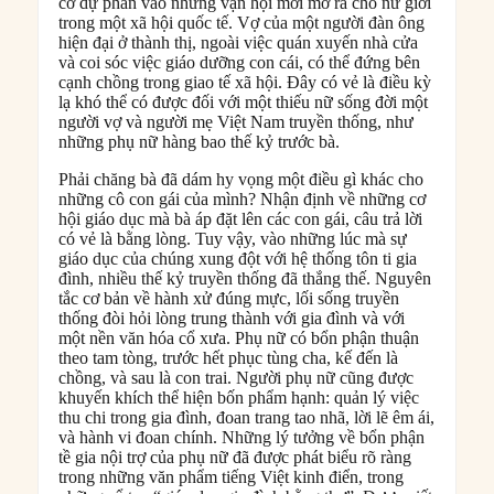
cơ dự phần vào những vận hội mới mở ra cho nữ giới
trong một xã hội quốc tế. Vợ của một người đàn ông
hiện đại ở thành thị, ngoài việc quán xuyến nhà cửa
và coi sóc việc giáo dưỡng con cái, có thể đứng bên
cạnh chồng trong giao tế xã hội. Đây có vẻ là điều kỳ
lạ khó thể có được đối với một thiếu nữ sống đời một
người vợ và người mẹ Việt Nam truyền thống, như
những phụ nữ hàng bao thế kỷ trước bà.
Phải chăng bà đã dám hy vọng một điều gì khác cho
những cô con gái của mình? Nhận định về những cơ
hội giáo dục mà bà áp đặt lên các con gái, câu trả lời
có vẻ là bằng lòng. Tuy vậy, vào những lúc mà sự
giáo dục của chúng xung đột với hệ thống tôn ti gia
đình, nhiều thế kỷ truyền thống đã thắng thế. Nguyên
tắc cơ bản về hành xử đúng mực, lối sống truyền
thống đòi hỏi lòng trung thành với gia đình và với
một nền văn hóa cổ xưa. Phụ nữ có bổn phận thuận
theo tam tòng, trước hết phục tùng cha, kế đến là
chồng, và sau là con trai. Người phụ nữ cũng được
khuyến khích thể hiện bốn phẩm hạnh: quản lý việc
thu chi trong gia đình, đoan trang tao nhã, lời lẽ êm ái,
và hành vi đoan chính. Những lý tưởng về bổn phận
tề gia nội trợ của phụ nữ đã được phát biểu rõ ràng
trong những văn phẩm tiếng Việt kinh điển, trong