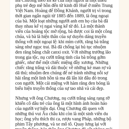
Bà Chương theo lời kể của mọi người là một thiếu
phụ trẻ đẹp mê hồn đến từ kinh đô Huế ở miền Trung
Việt Nam. Hoàng đế Đồng Khánh, người trị vì trong
thời gian ngắn ngủi từ 1885 đến 1889, là ông ngoại
của bà. Một loạt những người anh em họ của bà đã
thay nhau kế vị ngai vàng kể từ đó. Là một thành
viên của hoàng tộc mở rộng, bà được coi là một công
chúa, và bà là hiện thân của sự duyên dáng truyền
thống với một ngoại lệ: khi mỉm cười, răng bà trắng
sáng như ngọc trai. Bà đã chống lại hủ tục nhuộm
đen răng bằng chất canxi oxit. Với những trưởng lão
trong gia tộc, nụ cười trắng tinh của bà trông gớm
ghiếc, như thể một chiếc miệng đầy xương. Những
chiếc răng trắng và dài thuộc về những kẻ man rợ và
dã thú; nhuộm đen chúng để né tránh những nỗi sợ
hãi rằng một linh hồn tà ma đã lẩn lút đâu đó trong
con người. Một cái miệng với hàm răng đen bóng là
biểu hiện truyền thống của sự tao nhã và cái đẹp.
Nhưng với ông Chương, nụ cười trắng sáng rạng rỡ
khiến cô dâu trẻ của ông là một hình ảnh hoàn hảo
của người vợ hiện đại. Ông Chương đã quen với
những thú vui Âu châu khi còn là một sinh viên du
học; ông yêu thích thi ca, rượu vang Pháp, những bộ
phim Tây phương, và xe mô tô. Quay lưng lại với