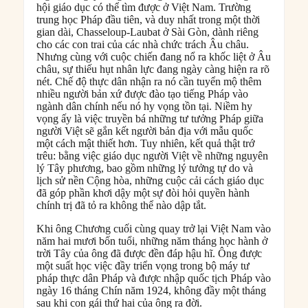
hội giáo dục có thể tìm được ở Việt Nam. Trường
trung học Pháp đầu tiên, và duy nhất trong một thời
gian dài, Chasseloup-Laubat ở Sài Gòn, dành riêng
cho các con trai của các nhà chức trách Âu châu.
Nhưng cùng với cuộc chiến đang nổ ra khốc liệt ở Âu
châu, sự thiếu hụt nhân lực đang ngày càng hiện ra rõ
nét. Chế độ thực dân nhận ra nó cần tuyển mộ thêm
nhiều người bản xứ được đào tạo tiếng Pháp vào
ngành dân chính nếu nó hy vọng tồn tại. Niềm hy
vọng ấy là việc truyền bá những tư tưởng Pháp giữa
người Việt sẽ gắn kết người bản địa với mẫu quốc
một cách mật thiết hơn. Tuy nhiên, kết quả thật trớ
trêu: bằng việc giáo dục người Việt về những nguyên
lý Tây phương, bao gồm những lý tưởng tự do và
lịch sử nền Cộng hòa, những cuộc cải cách giáo dục
đã góp phần khơi dậy một sự đòi hỏi quyền hành
chính trị đã tỏ ra không thể nào dập tắt.
Khi ông Chương cuối cùng quay trở lại Việt Nam vào
năm hai mươi bốn tuổi, những năm tháng học hành ở
trời Tây của ông đã được đền đáp hậu hĩ. Ông được
một suất học việc đầy triển vọng trong bộ máy tư
pháp thực dân Pháp và được nhập quốc tịch Pháp vào
ngày 16 tháng Chín năm 1924, không đầy một tháng
sau khi con gái thứ hai của ông ra đời.