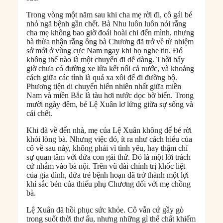
Trong vòng một năm sau khi cha mẹ rời đi, cô gái bé
nhỏ ngã bệnh gần chết. Bà Nhu luôn luôn nói rằng
cha mẹ không bao giờ đoái hoài chi đến mình, nhưng
bà thừa nhận rằng ông bà Chương đã trở về từ nhiệm
sở mới ở vùng cực Nam ngay khi họ nghe tin. Đó
không thể nào là một chuyến đi dễ dàng. Thời bấy
giờ chưa có đường xe lửa kết nối cả nước, và khoảng
cách giữa các tỉnh là quá xa xôi để đi đường bộ.
Phương tiện di chuyển hiển nhiên nhất giữa miền
Nam và miền Bắc là tàu hơi nước dọc bờ biển. Trong
mười ngày đêm, bé Lệ Xuân lơ lửng giữa sự sống và
cái chết.
Khi đã về đến nhà, mẹ của Lệ Xuân không để bé rời
khỏi lòng bà. Nhưng việc đó, ít ra như cách hiểu của
cô về sau này, không phải vì tình yêu, hay thậm chí
sự quan tâm với đứa con gái thứ. Đó là một lời trách
cứ nhắm vào bà nội. Trên vũ đài chính trị khốc liệt
của gia đình, đứa trẻ bệnh hoạn đã trở thành một lợi
khí sắc bén của thiếu phụ Chương đối với mẹ chồng
bà.
Lệ Xuân đã hồi phục sức khỏe. Cô vẫn cứ gầy gò
trong suốt thời thơ ấu, nhưng những gì thể chất khiếm