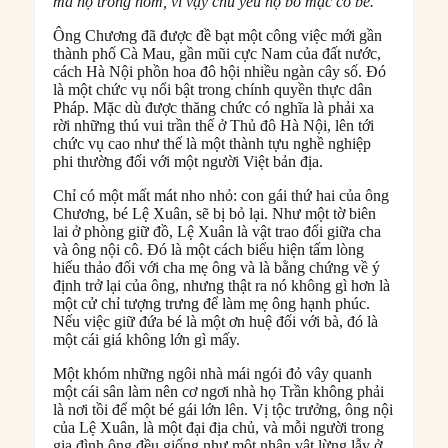
mà họ trông nom, vì vậy chủ yếu họ bỏ mặc cô bé.
Ông Chương đã được đề bạt một công việc mới gần
thành phố Cà Mau, gần mũi cực Nam của đất nước,
cách Hà Nội phồn hoa đô hội nhiều ngàn cây số. Đó
là một chức vụ nổi bật trong chính quyền thực dân
Pháp. Mặc dù được thăng chức có nghĩa là phải xa
rời những thú vui trần thế ở Thủ đô Hà Nội, lên tới
chức vụ cao như thế là một thành tựu nghề nghiệp
phi thường đối với một người Việt bản địa.
Chỉ có một mất mát nho nhỏ: con gái thứ hai của ông
Chương, bé Lệ Xuân, sẽ bị bỏ lại. Như một tờ biên
lai ở phòng giữ đồ, Lệ Xuân là vật trao đổi giữa cha
và ông nội cô. Đó là một cách biểu hiện tấm lòng
hiếu thảo đối với cha mẹ ông và là bằng chứng về ý
định trở lại của ông, nhưng thật ra nó không gì hơn là
một cử chỉ tượng trưng để làm mẹ ông hạnh phúc.
Nếu việc giữ đứa bé là một ơn huệ đối với bà, đó là
một cái giá không lớn gì mấy.
Một khóm những ngôi nhà mái ngói đỏ vây quanh
một cái sân làm nên cơ ngơi nhà họ Trần không phải
là nơi tồi để một bé gái lớn lên. Vị tộc trưởng, ông nội
của Lệ Xuân, là một đại địa chủ, và mỗi người trong
gia đình ông đều giống như một nhân vật lừng lẫy ở