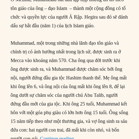
tôn giáo của ông – đạo Islam – thành một cộng đồng có tổ
chức và quyền lực của người Ả Rập. Hegira sau đó sẽ đánh
dấu sự bắt đầu (năm 1) của lịch Islam giáo.
Muhammad, một trong những nhà lãnh đạo tôn giáo và
chính trị có ảnh hưởng nhất trong lịch sử, được sinh ra ở
Mecca vào khoảng năm 570. Cha ông qua đời trước khi
ông được sinh ra, và Muhammad được chăm sóc bởi ông
nội, người đứng đầu gia tộc Hashim thanh thế. Mẹ ông mất
khi ông lên 6, và ông nội của ông mất khi ông lên 8, để lại
ông dưới sự chăm sóc của người chú Abu Talib, người
đứng đầu mới của gia tộc. Khi ông 25 tuổi, Muhammad kết
hôn với một góa phụ giàu có lớn hơn ông 15 tuổi. Ông sống
15 năm tiếp theo như một thương gia, và vợ ông sinh ra sáu
đứa con: hai người con trai, đã mất khi còn nhỏ, và bốn
“24/09/622: Muhammad hoàn thà
người con gái.
Continue reading