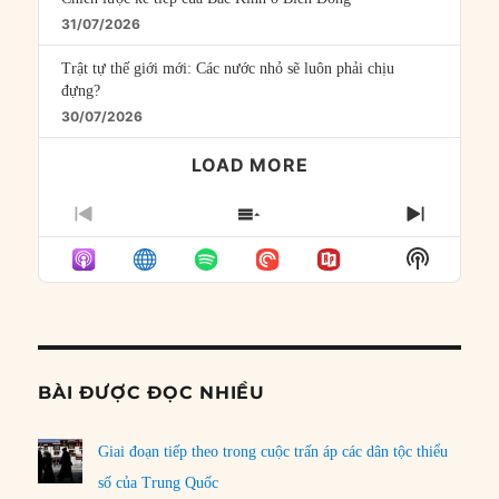
31/07/2026
Trật tự thế giới mới: Các nước nhỏ sẽ luôn phải chịu
đựng?
30/07/2026
LOAD MORE
PREVIOUS
SHOW
NEXT
EPISODE
EPISODES
EPISO
Show
LIST
Podcast
Informat
BÀI ĐƯỢC ĐỌC NHIỀU
Giai đoạn tiếp theo trong cuộc trấn áp các dân tộc thiểu
số của Trung Quốc