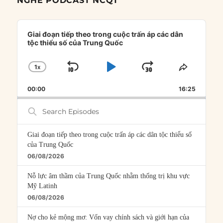
NGHE PODCAST NCQT
Audio
Player
Giai đoạn tiếp theo trong cuộc trấn áp các dân
tộc thiểu số của Trung Quốc
1
X
SKIP
PLAY
JUMP
CHANGE
SHARE
PLAYBACK
THIS
BACKWARD
PAUSE
FORWARD
00:00
RATE
16:25
EPISOD
Search
Episodes
Giai đoạn tiếp theo trong cuộc trấn áp các dân tộc thiểu số
của Trung Quốc
06/08/2026
Nỗ lực âm thầm của Trung Quốc nhằm thống trị khu vực
Mỹ Latinh
06/08/2026
Nợ cho kẻ mộng mơ: Vốn vay chính sách và giới hạn của