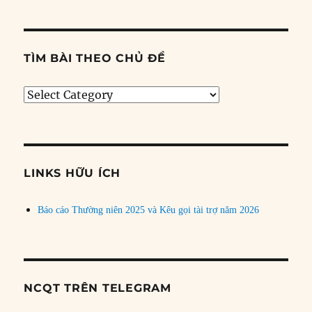
TÌM BÀI THEO CHỦ ĐỀ
Tìm
bài
theo
chủ
đề
LINKS HỮU ÍCH
Báo cáo Thường niên 2025 và Kêu gọi tài trợ năm 2026
NCQT TRÊN TELEGRAM