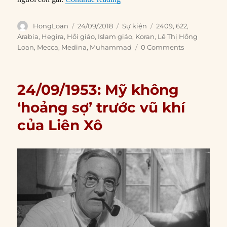
Author
Posted
Categories
Tags
HongLoan
24/09/2018
Sự kiện
2409
,
622
,
on
Arabia
,
Hegira
,
Hồi giáo
,
Islam giáo
,
Koran
,
Lê Thị Hồng
Loan
,
Mecca
,
Medina
,
Muhammad
0 Comments
24/09/1953: Mỹ không
‘hoảng sợ’ trước vũ khí
của Liên Xô