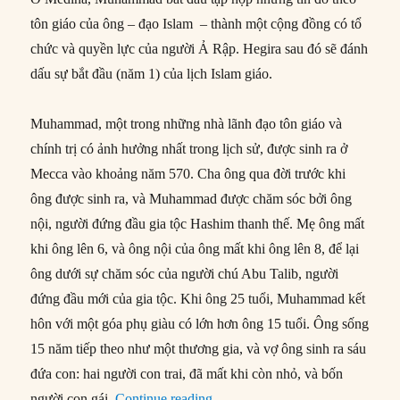
tôn giáo của ông – đạo Islam – thành một cộng đồng có tổ
chức và quyền lực của người Ả Rập. Hegira sau đó sẽ đánh
dấu sự bắt đầu (năm 1) của lịch Islam giáo.
Muhammad, một trong những nhà lãnh đạo tôn giáo và
chính trị có ảnh hưởng nhất trong lịch sử, được sinh ra ở
Mecca vào khoảng năm 570. Cha ông qua đời trước khi
ông được sinh ra, và Muhammad được chăm sóc bởi ông
nội, người đứng đầu gia tộc Hashim thanh thế. Mẹ ông mất
khi ông lên 6, và ông nội của ông mất khi ông lên 8, để lại
ông dưới sự chăm sóc của người chú Abu Talib, người
đứng đầu mới của gia tộc. Khi ông 25 tuổi, Muhammad kết
hôn với một góa phụ giàu có lớn hơn ông 15 tuổi. Ông sống
15 năm tiếp theo như một thương gia, và vợ ông sinh ra sáu
đứa con: hai người con trai, đã mất khi còn nhỏ, và bốn
“24/09/622: Muhammad hoàn thà
người con gái.
Continue reading