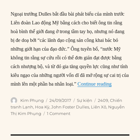
Ngoại trưởng Dulles bắt đầu bài phát biểu của mình trước
Liên đoàn Lao động Mỹ bằng cách cho biết ông tin rằng
hoà bình thế giới đang ở trong tầm tay họ, nhưng nó đang
bị đe doạ bởi “các lãnh đạo cộng sản công khai bác bỏ
những giới hạn của đạo đức.” Ông tuyên bố, “nước Mỹ
không tin rằng sự cứu rỗi có thể đơn giản đạt được bằng
cách nhượng bộ, và từ đó gia tăng quyền lực cũng như tính
kiêu ngạo của những người vốn dĩ đã mở rộng sự cai trị của
“24/09/1953: 
mình lên một phần ba nhân loại.”
Continue reading
Author
Posted
Categories
Tags
Kim Phụng
24/09/2017
Sự kiện
2409
,
Chiến
on
tranh Lạnh
,
Hoa Kỳ
,
John Foster Dulles
,
Liên Xô
,
Nguyễn
Thị Kim Phụng
1 Comment