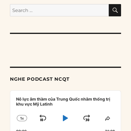
SE
Search
for:
NGHE PODCAST NCQT
Audio
Player
Nỗ lực âm thầm của Trung Quốc nhằm thống trị
khu vực Mỹ Latinh
1
X
SKIP
PLAY
JUMP
CHANGE
SHARE
PLAYBACK
THIS
BACKWARD
PAUSE
FORWARD