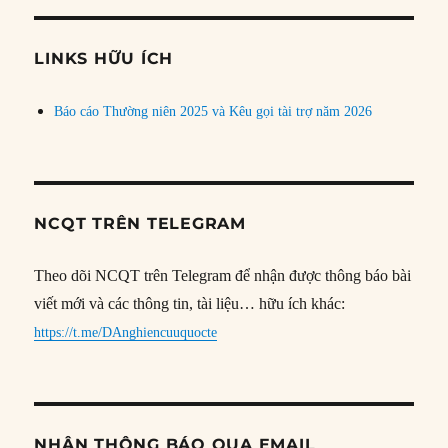
theo
chủ
đề
LINKS HỮU ÍCH
Báo cáo Thường niên 2025 và Kêu gọi tài trợ năm 2026
NCQT TRÊN TELEGRAM
Theo dõi NCQT trên Telegram để nhận được thông báo bài
viết mới và các thông tin, tài liệu… hữu ích khác:
https://t.me/DAnghiencuuquocte
NHẬN THÔNG BÁO QUA EMAIL