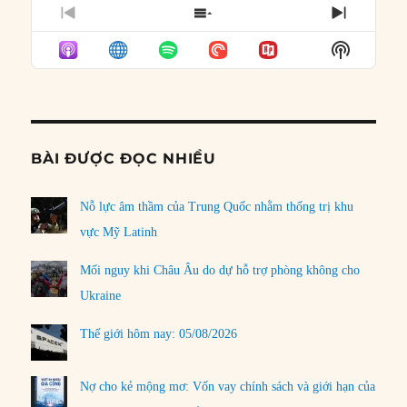
PREVIOUS
SHOW
NEXT
EPISODE
EPISODES
EPISO
Show
LIST
Podcast
Informat
BÀI ĐƯỢC ĐỌC NHIỀU
Nỗ lực âm thầm của Trung Quốc nhằm thống trị khu
vực Mỹ Latinh
Mối nguy khi Châu Âu do dự hỗ trợ phòng không cho
Ukraine
Thế giới hôm nay: 05/08/2026
Nợ cho kẻ mộng mơ: Vốn vay chính sách và giới hạn của