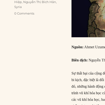
Hiệp
,
Nguyễn Thị Bích Hân
,
Syria
0 Comments
Nguồn:
Ahmet Uzumc
Biên dịch:
Nguyễn Th
Sự thất bại của cộng 
bi kịch, đặc biệt là 
đó, những hành động đ
trình vũ khí hóa học c
các vũ khí hóa học, b