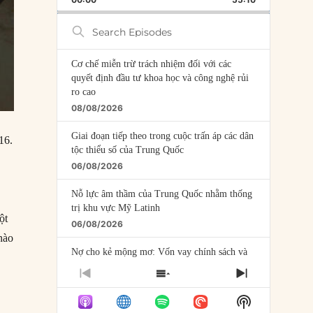
RATE
EPISODE
Search
Episodes
Cơ chế miễn trừ trách nhiệm đối với các
quyết định đầu tư khoa học và công nghệ rủi
ro cao
08/08/2026
Giai đoạn tiếp theo trong cuộc trấn áp các dân
16.
tộc thiểu số của Trung Quốc
06/08/2026
Nỗ lực âm thầm của Trung Quốc nhằm thống
trị khu vực Mỹ Latinh
ột
06/08/2026
nào
Nợ cho kẻ mộng mơ: Vốn vay chính sách và
giới hạn của việc cho startup vay vốn
PREVIOUS
SHOW
NEXT
05/08/2026
EPISODE
EPISODES
EPISODE
Show
LIST
Mỹ Latinh đang trở thành “phòng thí nghiệm”