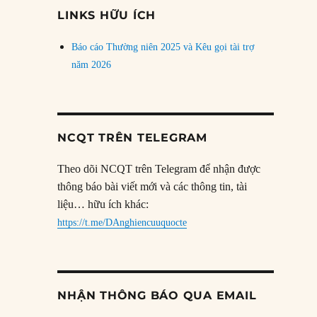
đề
LINKS HỮU ÍCH
Báo cáo Thường niên 2025 và Kêu gọi tài trợ
năm 2026
NCQT TRÊN TELEGRAM
Theo dõi NCQT trên Telegram để nhận được
thông báo bài viết mới và các thông tin, tài
liệu… hữu ích khác:
https://t.me/DAnghiencuuquocte
NHẬN THÔNG BÁO QUA EMAIL