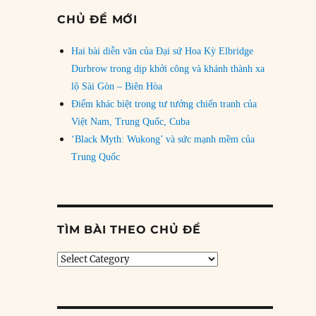
CHỦ ĐỀ MỚI
Hai bài diễn văn của Đại sứ Hoa Kỳ Elbridge
Durbrow trong dịp khởi công và khánh thành xa
lộ Sài Gòn – Biên Hòa
Điểm khác biệt trong tư tưởng chiến tranh của
Việt Nam, Trung Quốc, Cuba
‘Black Myth: Wukong’ và sức mạnh mềm của
Trung Quốc
TÌM BÀI THEO CHỦ ĐỀ
Tìm
bài
theo
chủ