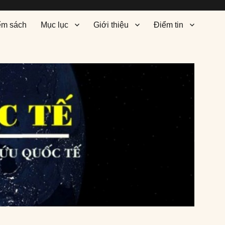
ểm sách
Mục lục
Giới thiệu
Điểm tin