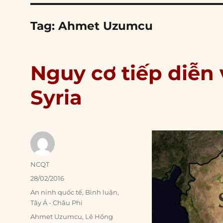
Tag:
Ahmet Uzumcu
Nguy cơ tiếp diễn 
Syria
Author
NCQT
Posted
28/02/2016
on
Categories
An ninh quốc tế
,
Bình luận
,
Tây Á - Châu Phi
Tags
Ahmet Uzumcu
,
Lê Hồng