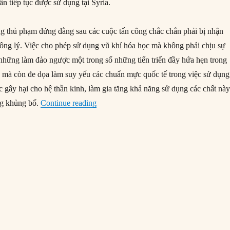
ẫn tiếp tục được sử dụng tại Syria.
ững thủ phạm đứng đằng sau các cuộc tấn công chắc chắn phải bị nhận
công lý. Việc cho phép sử dụng vũ khí hóa học mà không phải chịu sự
những làm đảo ngược một trong số những tiến triển đầy hứa hẹn trong
, mà còn đe dọa làm suy yếu các chuẩn mực quốc tế trong việc sử dụng
c gây hại cho hệ thần kinh, làm gia tăng khả năng sử dụng các chất nà
“Nguy cơ tiếp diễn về vũ khí hóa học ở S
ng khủng bố.
Continue reading