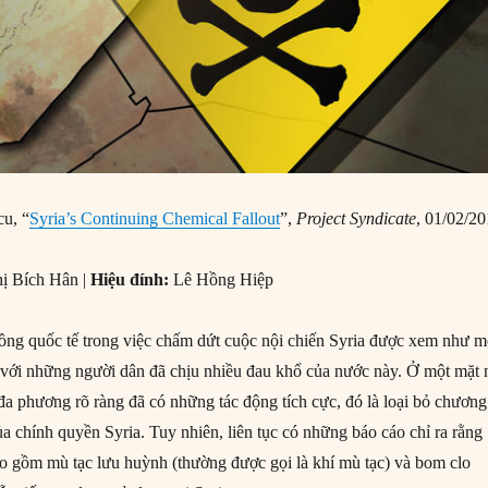
u, “
Syria’s Continuing Chemical Fallout
”,
Project Syndicate
, 01/02/20
ị Bích Hân |
Hiệu đính:
Lê Hồng Hiệp
đồng quốc tế trong việc chấm dứt cuộc nội chiến Syria được xem như m
đối với những người dân đã chịu nhiều đau khổ của nước này. Ở một mặt 
a phương rõ ràng đã có những tác động tích cực, đó là loại bỏ chương
ủa chính quyền Syria. Tuy nhiên, liên tục có những báo cáo chỉ ra rằng
ao gồm mù tạc lưu huỳnh (thường được gọi là khí mù tạc) và bom clo