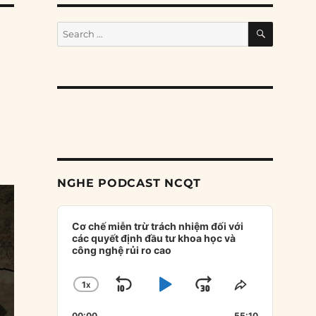
SEARCH
Search
for:
NGHE PODCAST NCQT
Audio
Player
Cơ chế miễn trừ trách nhiệm đối với
các quyết định đầu tư khoa học và
công nghệ rủi ro cao
1
X
SKIP
PLAY
JUMP
CHANGE
SHARE
PLAYBACK
THIS
BACKWARD
PAUSE
FORWARD
00:00
55:10