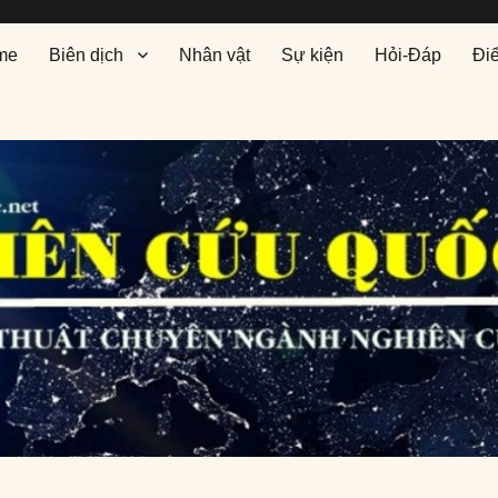
me
Biên dịch
Nhân vật
Sự kiện
Hỏi-Đáp
Đi