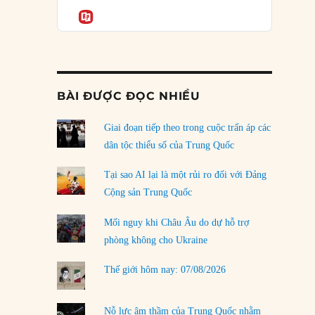
Podcast
của phe cánh hữu mới
Informatio
04/08/2026
Tại sao Trung Quốc phủ nhận cuộc gặp với
Ngoại trưởng Nhật Bản?
04/08/2026
BÀI ĐƯỢC ĐỌC NHIỀU
Điểm mù chiến lược của Trump tại Thái Bình
y
Dương
Giai đoạn tiếp theo trong cuộc trấn áp các
yria”
03/08/2026
dân tộc thiểu số của Trung Quốc
Đặt cược vào thất bại: Các quỹ đầu tư mạo
Tại sao AI lại là một rủi ro đối với Đảng
hiểm quốc gia và khía cạnh chính trị của vốn
Cộng sản Trung Quốc
rủi ro
02/08/2026
Mối nguy khi Châu Âu do dự hỗ trợ
phòng không cho Ukraine
Làm thế nào để kết thúc Chiến tranh Iran?
01/08/2026
Thế giới hôm nay: 07/08/2026
Chiến lược kế tiếp của Bắc Kinh ở Biển Đông
31/07/2026
Nỗ lực âm thầm của Trung Quốc nhằm