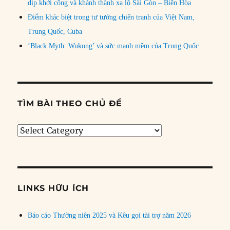
dịp khởi công và khánh thành xa lộ Sài Gòn – Biên Hòa
Điểm khác biệt trong tư tưởng chiến tranh của Việt Nam,
Trung Quốc, Cuba
‘Black Myth: Wukong’ và sức mạnh mềm của Trung Quốc
TÌM BÀI THEO CHỦ ĐỀ
Tìm
bài
theo
chủ
đề
LINKS HỮU ÍCH
Báo cáo Thường niên 2025 và Kêu gọi tài trợ năm 2026