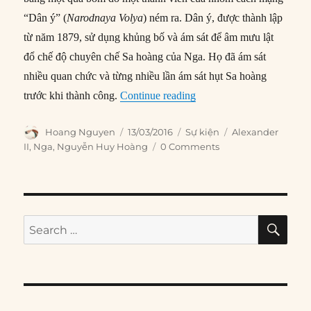
“Dân ý” (
Narodnaya Volya
) ném ra. Dân ý, được thành lập
từ năm 1879, sử dụng khủng bố và ám sát để âm mưu lật
đổ chế độ chuyên chế Sa hoàng của Nga. Họ đã ám sát
nhiều quan chức và từng nhiều lần ám sát hụt Sa hoàng
“13/03/1881: Sa hoàng Al
trước khi thành công.
Continue reading
Author
Posted
Categories
Tags
Hoang Nguyen
13/03/2016
Sự kiện
Alexander
on
II
,
Nga
,
Nguyễn Huy Hoàng
0 Comments
SE
Search
for: