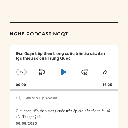
NGHE PODCAST NCQT
Audio
Player
Giai đoạn tiếp theo trong cuộc trấn áp các dân
tộc thiểu số của Trung Quốc
1
X
SKIP
PLAY
JUMP
CHANGE
SHARE
PLAYBACK
THIS
BACKWARD
PAUSE
FORWARD
00:00
RATE
16:25
EPISOD
Search
Episodes
Giai đoạn tiếp theo trong cuộc trấn áp các dân tộc thiểu số
của Trung Quốc
06/08/2026