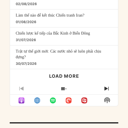
02/08/2026
Làm thế nào để kết thúc Chiến tranh Iran?
01/08/2026
Chiến lược kế tiếp của Bắc Kinh ở Biển Đông
31/07/2026
Trật tự thế giới mới: Các nước nhỏ sẽ luôn phải chịu
đựng?
30/07/2026
LOAD MORE
PREVIOUS
SHOW
NEXT
EPISODE
EPISODES
EPISO
Show
LIST
Podcast
Informat