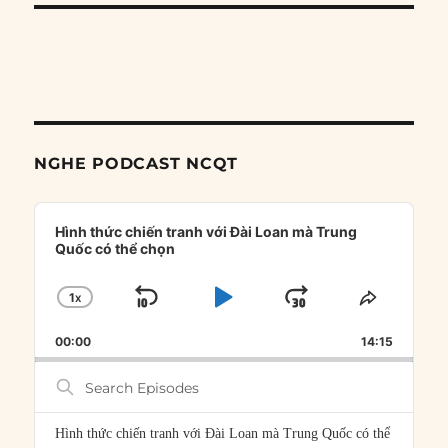
NGHE PODCAST NCQT
Audio
Player
Hình thức chiến tranh với Đài Loan mà Trung
Quốc có thể chọn
1
X
SKIP
PLAY
JUMP
CHANGE
SHARE
PLAYBACK
THIS
BACKWARD
PAUSE
FORWARD
00:00
RATE
14:15
EPISOD
Search
Episodes
Hình thức chiến tranh với Đài Loan mà Trung Quốc có thể