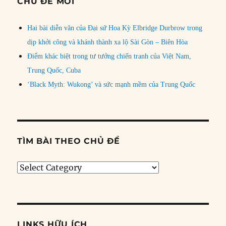
CHỦ ĐỀ MỚI
Hai bài diễn văn của Đại sứ Hoa Kỳ Elbridge Durbrow trong
dịp khởi công và khánh thành xa lộ Sài Gòn – Biên Hòa
Điểm khác biệt trong tư tưởng chiến tranh của Việt Nam,
Trung Quốc, Cuba
‘Black Myth: Wukong’ và sức mạnh mềm của Trung Quốc
TÌM BÀI THEO CHỦ ĐỀ
Tìm
bài
theo
chủ
đề
LINKS HỮU ÍCH