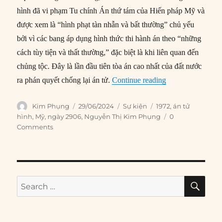
hình đã vi phạm Tu chính Án thứ tám của Hiến pháp Mỹ và
được xem là “hình phạt tàn nhẫn và bất thường” chủ yếu
bởi vì các bang áp dụng hình thức thi hành án theo “những
cách tùy tiện và thất thường,” đặc biệt là khi liên quan đến
chủng tộc. Đây là lần đầu tiên tòa án cao nhất của đất nước
“29/06/1972: Tối 
ra phán quyết chống lại án tử.
Continue reading
Author
Posted
Categories
Tags
Kim Phụng
29/06/2024
Sự kiện
1972
,
án tử
on
hình
,
Mỹ
,
ngày 2906
,
Nguyễn Thị Kim Phụng
0
Comments
SE
Search
for: