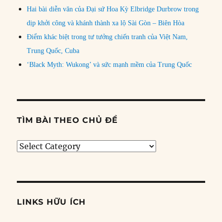
Hai bài diễn văn của Đại sứ Hoa Kỳ Elbridge Durbrow trong
dịp khởi công và khánh thành xa lộ Sài Gòn – Biên Hòa
Điểm khác biệt trong tư tưởng chiến tranh của Việt Nam,
Trung Quốc, Cuba
‘Black Myth: Wukong’ và sức mạnh mềm của Trung Quốc
TÌM BÀI THEO CHỦ ĐỀ
Tìm
bài
theo
chủ
đề
LINKS HỮU ÍCH