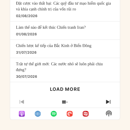
Đặt cược vào thất bại: Các quỹ đầu tư mạo hiểm quốc gia
và khía cạnh chính trị của vốn rủi ro
02/08/2026
Làm thế nào để kết thúc Chiến tranh Iran?
01/08/2026
Chiến lược kế tiếp của Bắc Kinh ở Biển Đông
31/07/2026
Trật tự thế giới mới: Các nước nhỏ sẽ luôn phải chịu
đựng?
30/07/2026
LOAD MORE
PREVIOUS
SHOW
NEXT
EPISODE
EPISODES
EPISO
Show
LIST
Podcast
Informat