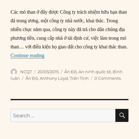
Các mỏ than ở đây được Công ty trách nhiệm hữu hạn than
đá trung ương, một công ty nhà nước, khai thác. Trong
nhiều chục năm qua, công ty này đã trả cho dân chúng địa
phương tiền, cung cấp nhà ở tái định cư, việc làm trong mỏ
than… với điều kiện họ giao đất cho công ty khai thác than.
“Mối liên hệ giữa than đá và phiến quân Maois
Continue reading
Author
Posted
Categories
NCQT
20/05/2015
Ấn Độ
,
An ninh quốc tế
,
Bình
on
Tags
luận
Ấn Độ
,
Anthony Loyd
,
Trần Tịnh
0 Comments
SE
Search
for: