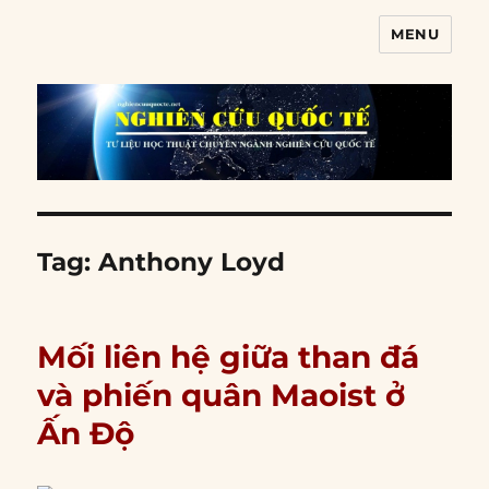
MENU
Nghiên cứu quốc tế
Tag:
Anthony Loyd
Mối liên hệ giữa than đá
và phiến quân Maoist ở
Ấn Độ