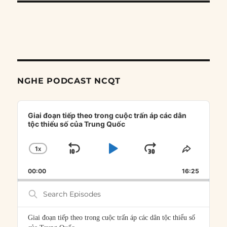
NGHE PODCAST NCQT
Audio
Player
Giai đoạn tiếp theo trong cuộc trấn áp các dân
tộc thiểu số của Trung Quốc
1
X
SKIP
PLAY
JUMP
CHANGE
SHARE
PLAYBACK
THIS
BACKWARD
PAUSE
FORWARD
00:00
RATE
16:25
EPISOD
Search
Episodes
Giai đoạn tiếp theo trong cuộc trấn áp các dân tộc thiểu số