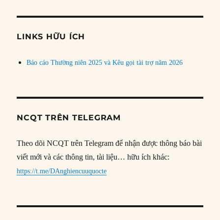
theo
chủ
đề
LINKS HỮU ÍCH
Báo cáo Thường niên 2025 và Kêu gọi tài trợ năm 2026
NCQT TRÊN TELEGRAM
Theo dõi NCQT trên Telegram để nhận được thông báo bài
viết mới và các thông tin, tài liệu… hữu ích khác:
https://t.me/DAnghiencuuquocte