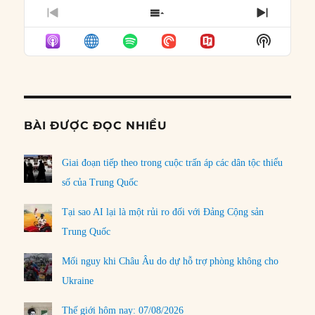
PREVIOUS
SHOW
NEXT
EPISODE
EPISODES
EPISO
Show
LIST
Podcast
Informat
BÀI ĐƯỢC ĐỌC NHIỀU
Giai đoạn tiếp theo trong cuộc trấn áp các dân tộc thiểu
số của Trung Quốc
Tại sao AI lại là một rủi ro đối với Đảng Cộng sản
Trung Quốc
Mối nguy khi Châu Âu do dự hỗ trợ phòng không cho
Ukraine
Thế giới hôm nay: 07/08/2026