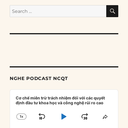
SE
Search
for:
NGHE PODCAST NCQT
Audio
Player
Cơ chế miễn trừ trách nhiệm đối với các quyết
định đầu tư khoa học và công nghệ rủi ro cao
1
X
SKIP
PLAY
JUMP
CHANGE
SHARE
PLAYBACK
THIS