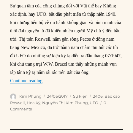
Sự quan tâm của công chúng đối với Vật thể bay Không
xác định, hay UFO, bắt đầu phát triển từ thập niên 1940,
khi những tiến bộ về du hành không gian và bình minh của
thời đại nguyên tử đã khiến nhiều người Mỹ chú ý đến bầu
trời. Thị trấn Roswell, nằm gần sông Pecos ở đông nam
bang New Mexico, đã trở thành nam châm thu hút các tín
đồ UFO do những sự kiện kỳ lạ diễn ra đầu tháng 07/1947,
khi chủ trang trại W.W. Brazel tìm thấy những mảnh vụn
lấp lánh kỳ lạ nằm rải rác trên đất của ông.
“24/06/1997: Mỹ công bố Báo cáo về UFO ở R
Continue reading
Author
Posted
Categories
Tags
Kim Phụng
24/06/2017
Sự kiện
2406
,
Báo cáo
on
Roswell
,
Hoa Kỳ
,
Nguyễn Thị Kim Phụng
,
UFO
0
Comments