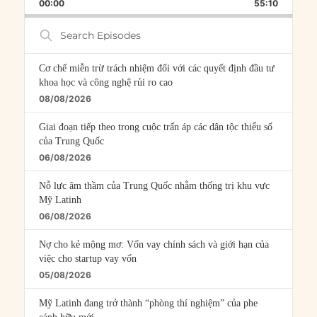
BACKWARD
PAUSE
FORWARD
00:00
RATE
55:10
EPISOD
Search
Episodes
Cơ chế miễn trừ trách nhiệm đối với các quyết định đầu tư
khoa học và công nghệ rủi ro cao
08/08/2026
Giai đoạn tiếp theo trong cuộc trấn áp các dân tộc thiểu số
của Trung Quốc
06/08/2026
Nỗ lực âm thầm của Trung Quốc nhằm thống trị khu vực
Mỹ Latinh
06/08/2026
Nợ cho kẻ mộng mơ: Vốn vay chính sách và giới hạn của
việc cho startup vay vốn
05/08/2026
Mỹ Latinh đang trở thành “phòng thí nghiệm” của phe