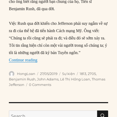
cho ông biết rằng người bạn chung của họ, Tiến sĩ
Benjamin Rush, đã qua đời.
Việc Rush qua đời khiến cho Jefferson phải suy ngẫm về sự
ra đi của thế hệ đã tiến hành Cách mạng Mỹ. Ông viết:
“Chúng ta rồi cũng sẽ phải ra đi; và điều đó sẽ sớm xảy ra.
Tôi tin rằng hiện chỉ còn một vài người trong số chúng ta; ý
tôi là những người đã ký bản Tuyên ngôn.”
“27/05/1813: Thomas Jefferson viết thư cho J
Continue reading
Author
Posted
Categories
Tags
HongLoan
27/05/2019
Sự kiện
1813
,
2705
,
on
Benjamin Rush
,
John Adams
,
Lê Thị Hồng Loan
,
Thomas
Jefferson
0 Comments
SE
Search