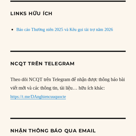
chủ
đề
LINKS HỮU ÍCH
Báo cáo Thường niên 2025 và Kêu gọi tài trợ năm 2026
NCQT TRÊN TELEGRAM
Theo dõi NCQT trên Telegram để nhận được thông báo bài
viết mới và các thông tin, tài liệu… hữu ích khác:
https://t.me/DAnghiencuuquocte
NHẬN THÔNG BÁO QUA EMAIL