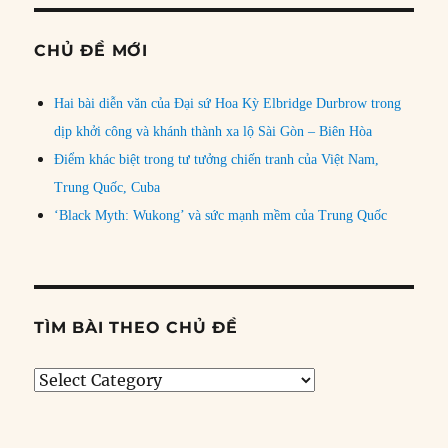
CHỦ ĐỀ MỚI
Hai bài diễn văn của Đại sứ Hoa Kỳ Elbridge Durbrow trong
dịp khởi công và khánh thành xa lộ Sài Gòn – Biên Hòa
Điểm khác biệt trong tư tưởng chiến tranh của Việt Nam,
Trung Quốc, Cuba
‘Black Myth: Wukong’ và sức mạnh mềm của Trung Quốc
TÌM BÀI THEO CHỦ ĐỀ
Tìm
bài
theo