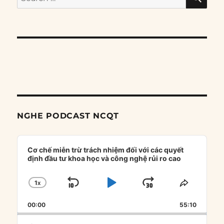
for:
NGHE PODCAST NCQT
Audio
Player
Cơ chế miễn trừ trách nhiệm đối với các quyết
định đầu tư khoa học và công nghệ rủi ro cao
1
X
SKIP
PLAY
JUMP
CHANGE
SHARE
PLAYBACK
THIS
BACKWARD
PAUSE
FORWARD
00:00
RATE
55:10
EPISOD
Search