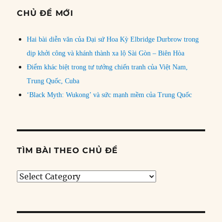
CHỦ ĐỀ MỚI
Hai bài diễn văn của Đại sứ Hoa Kỳ Elbridge Durbrow trong
dịp khởi công và khánh thành xa lộ Sài Gòn – Biên Hòa
Điểm khác biệt trong tư tưởng chiến tranh của Việt Nam,
Trung Quốc, Cuba
‘Black Myth: Wukong’ và sức mạnh mềm của Trung Quốc
TÌM BÀI THEO CHỦ ĐỀ
Tìm
bài
theo
chủ