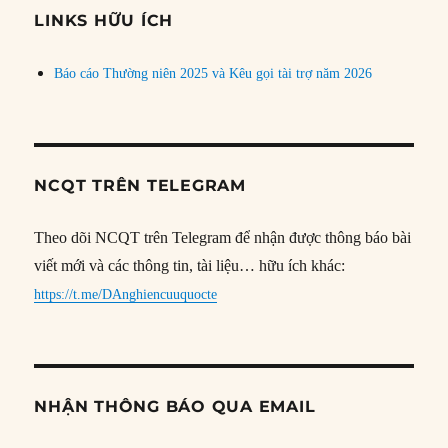
đề
LINKS HỮU ÍCH
Báo cáo Thường niên 2025 và Kêu gọi tài trợ năm 2026
NCQT TRÊN TELEGRAM
Theo dõi NCQT trên Telegram để nhận được thông báo bài
viết mới và các thông tin, tài liệu… hữu ích khác:
https://t.me/DAnghiencuuquocte
NHẬN THÔNG BÁO QUA EMAIL