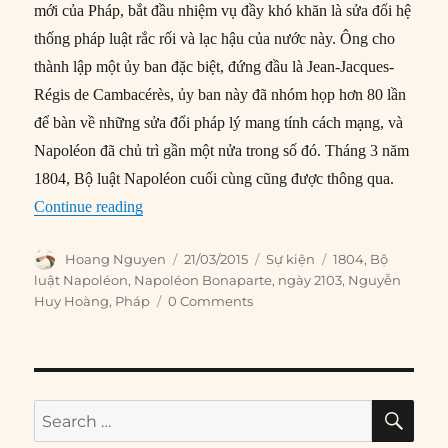
mới của Pháp, bắt đầu nhiệm vụ đầy khó khăn là sửa đổi hệ
thống pháp luật rắc rối và lạc hậu của nước này. Ông cho
thành lập một ủy ban đặc biệt, đứng đầu là Jean-Jacques-
Régis de Cambacérès, ủy ban này đã nhóm họp hơn 80 lần
để bàn về những sửa đổi pháp lý mang tính cách mạng, và
Napoléon đã chủ trì gần một nửa trong số đó. Tháng 3 năm
1804, Bộ luật Napoléon cuối cùng cũng được thông qua.
“21/03/1804: Bộ luật Napoléon bắt đầu có hiệu 
Continue reading
Author
Posted
Categories
Tags
Hoang Nguyen
21/03/2015
Sự kiện
1804
,
Bộ
on
luật Napoléon
,
Napoléon Bonaparte
,
ngày 2103
,
Nguyễn
Huy Hoàng
,
Pháp
0 Comments
SE
Search
for: