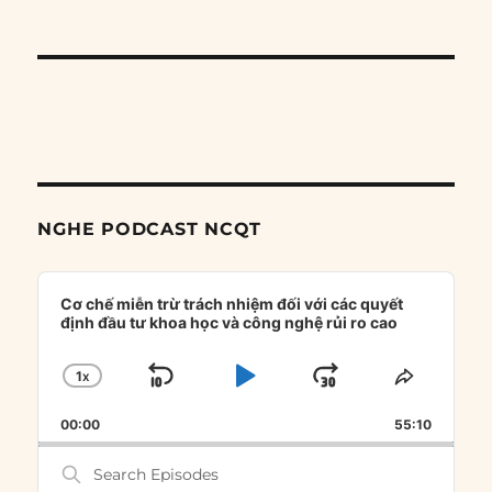
NGHE PODCAST NCQT
Audio
Player
Cơ chế miễn trừ trách nhiệm đối với các quyết
định đầu tư khoa học và công nghệ rủi ro cao
1
X
SKIP
PLAY
JUMP
CHANGE
SHARE
PLAYBACK
THIS
BACKWARD
PAUSE
FORWARD
00:00
RATE
55:10
EPISOD
Search
Episodes