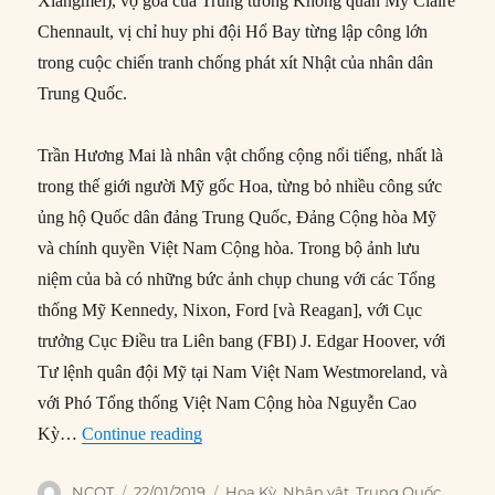
Xiangmei), vợ góa của Trung tướng Không quân Mỹ Claire
Chennault, vị chỉ huy phi đội Hổ Bay từng lập công lớn
trong cuộc chiến tranh chống phát xít Nhật của nhân dân
Trung Quốc.
Trần Hương Mai là nhân vật chống cộng nổi tiếng, nhất là
trong thế giới người Mỹ gốc Hoa, từng bỏ nhiều công sức
ủng hộ Quốc dân đảng Trung Quốc, Đảng Cộng hòa Mỹ
và chính quyền Việt Nam Cộng hòa. Trong bộ ảnh lưu
niệm của bà có những bức ảnh chụp chung với các Tổng
thống Mỹ Kennedy, Nixon, Ford [và Reagan], với Cục
trưởng Cục Điều tra Liên bang (FBI) J. Edgar Hoover, với
Tư lệnh quân đội Mỹ tại Nam Việt Nam Westmoreland, và
với Phó Tổng thống Việt Nam Cộng hòa Nguyễn Cao
“Trần Hương Mai: Thế lực bí ẩn trong c
Kỳ…
Continue reading
Author
Posted
Categories
NCQT
22/01/2019
Hoa Kỳ
,
Nhân vật
,
Trung Quốc