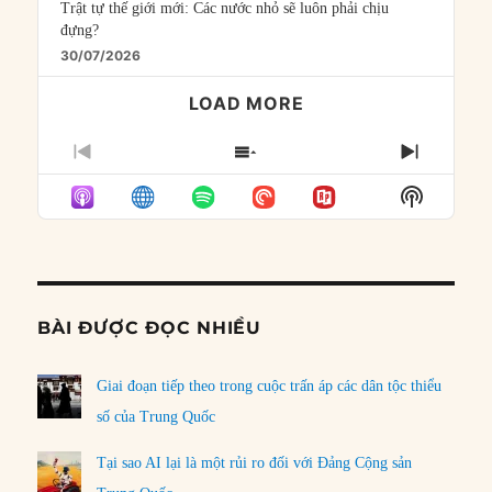
Trật tự thế giới mới: Các nước nhỏ sẽ luôn phải chịu
đựng?
30/07/2026
LOAD MORE
PREVIOUS
SHOW
NEXT
EPISODE
EPISODES
EPISO
Show
LIST
Podcast
Informat
BÀI ĐƯỢC ĐỌC NHIỀU
Giai đoạn tiếp theo trong cuộc trấn áp các dân tộc thiểu
số của Trung Quốc
Tại sao AI lại là một rủi ro đối với Đảng Cộng sản