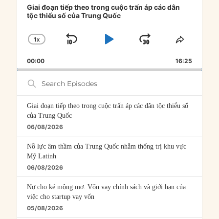
Player
Giai đoạn tiếp theo trong cuộc trấn áp các dân
tộc thiểu số của Trung Quốc
1
X
SKIP
PLAY
JUMP
CHANGE
SHARE
PLAYBACK
THIS
BACKWARD
PAUSE
FORWARD
00:00
RATE
16:25
EPISOD
Search
Episodes
Giai đoạn tiếp theo trong cuộc trấn áp các dân tộc thiểu số
của Trung Quốc
06/08/2026
Nỗ lực âm thầm của Trung Quốc nhằm thống trị khu vực
Mỹ Latinh
06/08/2026
Nợ cho kẻ mộng mơ: Vốn vay chính sách và giới hạn của
việc cho startup vay vốn
05/08/2026