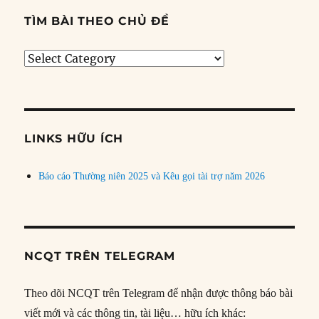
TÌM BÀI THEO CHỦ ĐỀ
Tìm
bài
theo
chủ
đề
LINKS HỮU ÍCH
Báo cáo Thường niên 2025 và Kêu gọi tài trợ năm 2026
NCQT TRÊN TELEGRAM
Theo dõi NCQT trên Telegram để nhận được thông báo bài
viết mới và các thông tin, tài liệu… hữu ích khác: