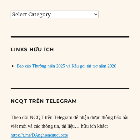
Tìm
bài
theo
chủ
đề
LINKS HỮU ÍCH
Báo cáo Thường niên 2025 và Kêu gọi tài trợ năm 2026
NCQT TRÊN TELEGRAM
Theo dõi NCQT trên Telegram để nhận được thông báo bài
viết mới và các thông tin, tài liệu… hữu ích khác:
https://t.me/DAnghiencuuquocte