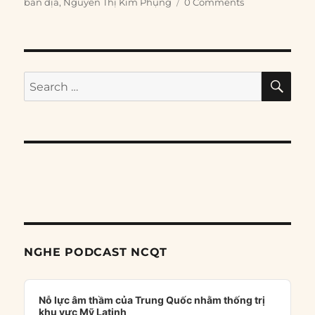
bản địa
,
Nguyễn Thị Kim Phụng
0 Comments
SE
Search
for:
NGHE PODCAST NCQT
Audio
Player
Nỗ lực âm thầm của Trung Quốc nhằm thống trị
khu vực Mỹ Latinh