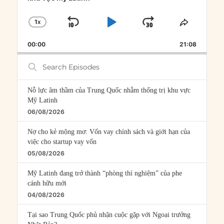
1
X
SKIP
PLAY
JUMP
CHANGE
SHARE
PLAYBACK
THIS
BACKWARD
PAUSE
FORWARD
00:00
RATE
21:08
EPISOD
Search
Episodes
Nỗ lực âm thầm của Trung Quốc nhằm thống trị khu vực
Mỹ Latinh
06/08/2026
Nợ cho kẻ mộng mơ: Vốn vay chính sách và giới hạn của
việc cho startup vay vốn
05/08/2026
Mỹ Latinh đang trở thành “phòng thí nghiệm” của phe
cánh hữu mới
04/08/2026
Tại sao Trung Quốc phủ nhận cuộc gặp với Ngoại trưởng