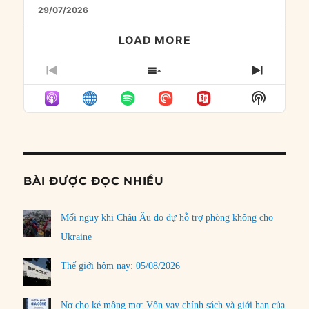
29/07/2026
LOAD MORE
PREVIOUS
SHOW
NEXT
EPISODE
EPISODES
EPISO
Show
LIST
Podcast
Informat
BÀI ĐƯỢC ĐỌC NHIỀU
Mối nguy khi Châu Âu do dự hỗ trợ phòng không cho
Ukraine
Thế giới hôm nay: 05/08/2026
Nợ cho kẻ mộng mơ: Vốn vay chính sách và giới hạn của