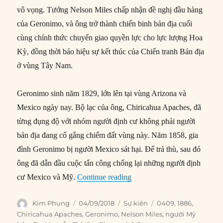
vô vọng. Tướng Nelson Miles chấp nhận đề nghị đầu hàng
của Geronimo, và ông trở thành chiến binh bản địa cuối
cùng chính thức chuyển giao quyền lực cho lực lượng Hoa
Kỳ, đồng thời báo hiệu sự kết thúc của Chiến tranh Bản địa
ở vùng Tây Nam.
Geronimo sinh năm 1829, lớn lên tại vùng Arizona và
Mexico ngày nay. Bộ lạc của ông, Chiricahua Apaches, đã
từng đụng độ với nhóm người định cư không phải người
bản địa đang cố gắng chiếm đất vùng này. Năm 1858, gia
đình Geronimo bị người Mexico sát hại. Để trả thù, sau đó
ông đã dẫn đầu cuộc tấn công chống lại những người định
“04/09/1886: Tù trưởng Ger
cư Mexico và Mỹ.
Continue reading
Author
Posted
Categories
Tags
Kim Phụng
04/09/2018
Sự kiện
0409
,
1886
,
on
Chiricahua Apaches
,
Geronimo
,
Nelson Miles
,
người Mỹ